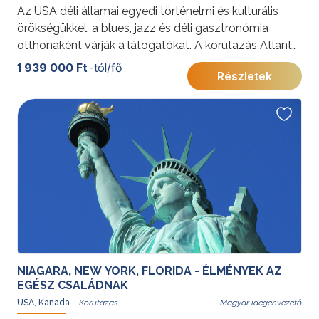
az utazás különleges élményét és hangulatát
Az USA déli államai egyedi történelmi és kulturális
biztosítja.
örökségükkel, a blues, jazz és déli gasztronómia
otthonaként várják a látogatókat. A körutazás Atlanta,
St. Augustine, a legendás ültetvények és New Orleans
1 939 000 Ft
-tól/fő
Részletek
színes világán keresztül mutatja be Dixie varázsát és
gazdag múltját.
További érdekességekért az Amerikai Egyesült
Államokról kattintson
ide
.
NIAGARA, NEW YORK, FLORIDA - ÉLMÉNYEK AZ
EGÉSZ CSALÁDNAK
USA, Kanada
Magyar idegenvezető