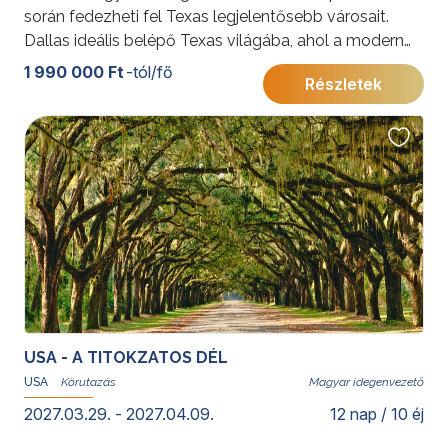
során fedezheti fel Texas legjelentősebb városait.
Dallas ideális belépő Texas világába, ahol a modern
nagyvárosi élet és a hagyományos cowboy-kultúra
1 990 000 Ft
-tól/fő
Részletek
találkozik. Az aktív programokkal töltött napokat
követően a Baja California félsziget egyik
legismertebb üdülőhelyén pihenhetnek az utazók.
Cabo San Lucas lenyűgöző természeti adottságai,
aranyszínű strandjai és kristálytiszta vizei ideális
környezetet biztosítanak a feltöltődéshez. A
szabadidő fakultatív programokkal, hajós
kirándulásokkal vagy teljes kikapcsolódással tölthető.
További érdekességekért az Amerikai Egyesült
Államokról kattintson
ide
.
Programunkat
USA - A TITOKZATOS DÉL
Gyémánt Balázs
USA
Magyar idegenvezető
idegenvezető, utazó blogger és hivatásos világutazó
2027.03.29. - 2027.04.09.
12 nap / 10 éj
teszi teljessé, aki helyismeretével és tapasztalatával