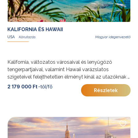
KALIFORNIA ÉS HAWAII
USA
Magyar idegenvezető
Kalifornia, változatos városaival és lenyűgöző
tengerpartjaival, valamint Hawaii varázslatos
szigeteivel felejthetetlen élményt kínál az utazóknak a
filmipar csillogásától a természeti szépségekig. Los
2 179 000 Ft
-tól/fő
Részletek
Angeles, Santa Barbara és San Diego mediterrán
hangulata mellett a fehér homokos hawaii partok a
pihenés és kaland tökéletes kombinációját nyújtják.
További érdekességekért az Amerikai Egyesült
Államokról kattintson
ide
.