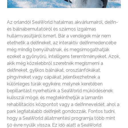
Az orlandói SeaWorld hatalmas akváriumairól, delfin-
és bálnabemutatóiról és számos izgalmas
hullámvasútjáról ismert. Bár a vendégek már nem
etethetik a delfineket, az interaktív delfinmedencébe
még mindig benyúlhatnak, és megsimogathatják
ezeket a gyönyörű, intelligens teremtményeket. Azok,
akik még közelebbről szeretnék megismerni a
delfineket, gyilkos bálnákat, oroszlánfókákat,
pingvineket vagy cápákat, jelentkezhetnek a
különleges túrák egyikére, melynek keretében
bepillantást nyerhetünk a SeaWorld működésének
kulisszái mögé, és megtekinthetjük a lamantin
rehabilitációs központot vagy a delfinneveldét, ahol a
park legfiatalabb delfinjeit gondozzák. Fontos tudni,
hogy a SeaWorld állatmentési programja több mint
50 évre nyúlik vissza. Ez idő alatt a SeaWorld