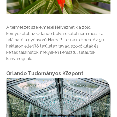
A természet szerelmesei kiélvezhetik a zöld
környezetet az Orlando belvárosától nem messze
található a gyönyörű Harry P. Leu kertekben. Az 50
hektáron elterülő területen tavak, szökőkutak és
kertek találhatók, melyeken keresztül sétautak
kanyarognak.
Orlando Tudományos Központ