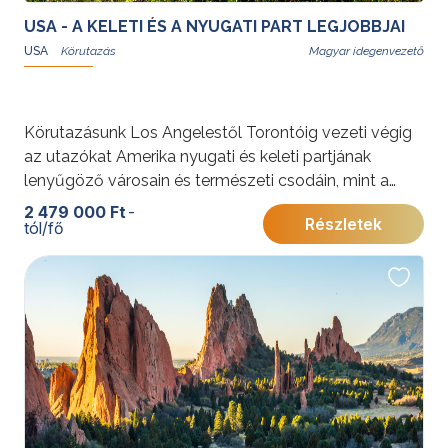
USA - A KELETI ÉS A NYUGATI PART LEGJOBBJAI
USA
Magyar idegenvezető
Körutazásunk Los Angelestől Torontóig vezeti végig
az utazókat Amerika nyugati és keleti partjának
lenyűgöző városain és természeti csodáin, mint a
Grand Canyon, Yosemite Nemzeti Park és Niagara-
2 479 000 Ft
-
Részletek
tól/fő
vízesés. A program a nagyvárosi élet pezsgését és a
természet páratlan szépségét ötvözi.
További érdekességekért az Amerikai Egyesült
Államokról kattintson
ide
.
Programunkat
Gyémánt Balázs
idegenvezető, utazó blogger és hivatásos világutazó
teszi teljessé, aki helyismeretével és tapasztalatával
az utazás különleges élményét és hangulatát