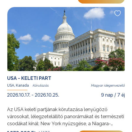
az Egyesült Államok születésének történetén, a
nagyvárosi pezsgéstől a történelmi örökségeken át
az amerikai nemzet bölcsőjéig.
További érdekességekért az Amerikai Egyesült
Államokról kattintson
ide
.
USA - KELETI PART
USA, Kanada
Magyar idegenvezető
2026.10.17. - 2026.10.25.
9 nap / 7 éj
Az USA keleti partjának körutazása lenyűgöző
városokat, lélegzetelállító panorámákat és természeti
csodákat kínál: New York nyüzsgése, a Niagara-
vízesés ereje és Washington történelmi emlékei