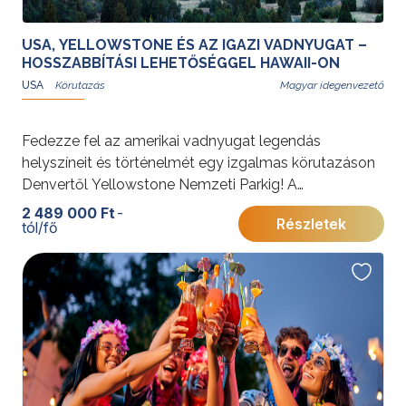
biztosítja.
USA, YELLOWSTONE ÉS AZ IGAZI VADNYUGAT –
HOSSZABBÍTÁSI LEHETŐSÉGGEL HAWAII-ON
USA
Magyar idegenvezető
Fedezze fel az amerikai vadnyugat legendás
helyszíneit és történelmét egy izgalmas körutazáson
Denvertől Yellowstone Nemzeti Parkig! A
vadregényes tájak, indián kultúra és aranyláz kora
2 489 000 Ft
-
Részletek
tól/fő
életre kelnek, miközben megcsodálhatja a Sziklás-
hegység és a Snake River páratlan szépségét.
További érdekességekért az Amerikai Egyesült
Államokról kattintson
ide
.