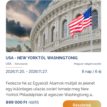
Az ajánlat budapesti indulással is elérhető:
New York -
a város, ami soha nem alszik
USA - NEW YORKTÓL WASHINGTONIG
USA
Magyar idegenvezető
2026.11.20. - 2026.11.27.
8 nap / 6 éj
Fedezze fel az Egyesült Államok múltját és jelenét
egy különleges utazás során! Ismerje meg New
Yorktól Philadelphián át egészen Washingtonig a
keleti partvidék történelmileg legjelentősebbnek
899 000 Ft
-tól/fő
Részletek
számító három nagyvárosát! Utazásunk végigvezet