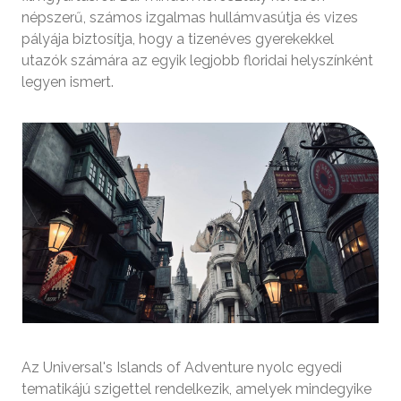
népszerű, számos izgalmas hullámvasútja és vizes
pályája biztosítja, hogy a tizenéves gyerekekkel
utazók számára az egyik legjobb floridai helyszínként
legyen ismert.
Az Universal's Islands of Adventure nyolc egyedi
tematikájú szigettel rendelkezik, amelyek mindegyike