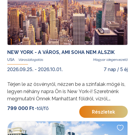
NEW YORK - A VÁROS, AMI SOHA NEM ALSZIK
USA
Magyar idegenvezető
2026.09.25. - 2026.10.01.
7 nap / 5 éj
Térjen le az ösvényről, nézzen be a színfalak mögé is,
legyen néhány napra Ön is New York-i! Szeretnénk
megmutatni Önnek Manhattant földről, vízről,
levegőből! Múzeum, piac és sportesemény,
799 000 Ft
-tól/fő
Részletek
felhőkarcolók és metró – megannyi képeslap, melyen
saját fényképei köszönnek vissza. Tartson velünk az
izgalmas programon, mely betekintést nyújt a világ
talán legismertebb városának életébe!