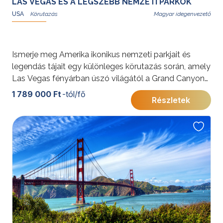
LAS VEGAS ÉS A LEGSZEBB NEMZETI PARKOK
USA
Magyar idegenvezető
Ismerje meg Amerika ikonikus nemzeti parkjait és
legendás tájait egy különleges körutazás során, amely
Las Vegas fényárban úszó világától a Grand Canyon
fenséges mélységéig vezet. A Monument Valley
1 789 000 Ft
-tól/fő
Részletek
vörös sziklái, a Bryce Canyon tündérkéményei és a
Zion lenyűgöző szurdokai egy életre szóló élményt
ígérnek.
További érdekességekért az Amerikai Egyesült
Államokról kattintson
ide
.