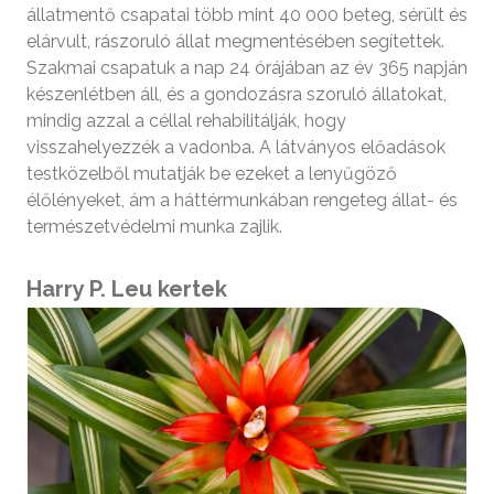
állatmentő csapatai több mint 40 000 beteg, sérült és
elárvult, rászoruló állat megmentésében segítettek.
Szakmai csapatuk a nap 24 órájában az év 365 napján
készenlétben áll, és a gondozásra szoruló állatokat,
mindig azzal a céllal rehabilitálják, hogy
visszahelyezzék a vadonba. A látványos előadások
testközelből mutatják be ezeket a lenyűgöző
élőlényeket, ám a háttérmunkában rengeteg állat- és
természetvédelmi munka zajlik.
Harry P. Leu kertek