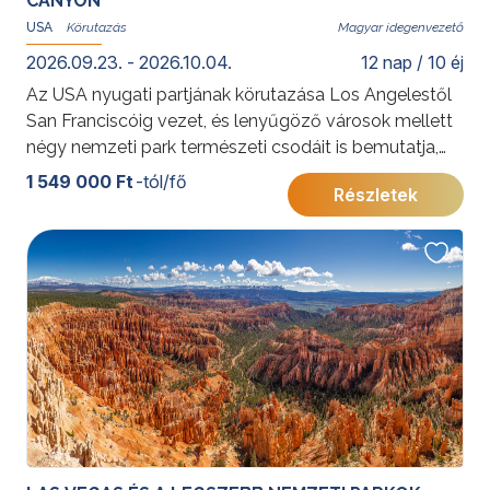
CANYON
USA
Magyar idegenvezető
2026.09.23. - 2026.10.04.
12 nap / 10 éj
Az USA nyugati partjának körutazása Los Angelestől
San Franciscóig vezet, és lenyűgöző városok mellett
négy nemzeti park természeti csodáit is bemutatja,
köztük a Grand Canyon és Bryce Canyon különleges
1 549 000 Ft
-tól/fő
Részletek
tájait. A sztárok városától a szürreális kőoszlopokig ez
az út az amerikai természet és városi élet legjavát
kínálja.
További érdekességekért az Amerikai Egyesült
Államokról kattintson
ide
.