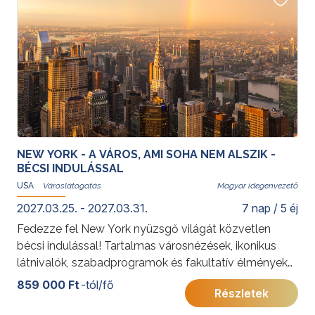
További érdekességekért az Amerikai Egyesült
Államokról kattintson
ide
.
NEW YORK - A VÁROS, AMI SOHA NEM ALSZIK -
BÉCSI INDULÁSSAL
USA
Magyar idegenvezető
2027.03.25. - 2027.03.31.
7 nap / 5 éj
Fedezze fel New York nyüzsgő világát közvetlen
bécsi indulással! Tartalmas városnézések, ikonikus
látnivalók, szabadprogramok és fakultatív élmények
várják Önt az „álmok városában”.
859 000 Ft
-tól/fő
Részletek
További érdekességekért az Amerikai Egyesült
Államokról kattintson
ide
.