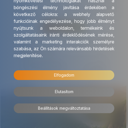
nyomkövetési technológiákat használ a
böngészési élmény javítása érdekében a
következő célokra:
a webhely alapvető
funkcióinak engedélyezése
,
hogy jobb élményt
nyújtsunk a weboldalon
,
termékeink és
szolgáltatásaink iránti érdeklődésének mérése,
Hozzájárulok, hogy az OTP Travel hírleveleket küldjön
valamint a marketing interakciók személyre
számomra.
szabása
,
az Ön számára relevánsabb hirdetések
Adatkezelési tájékoztató
megjelenítése
.
Elfogadom
Elutasítom
Beállítások megváltoztatása