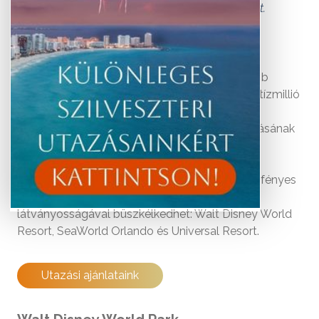
ahol az egész család felhőtlenül kikapcsolódhat.
Orlando városa Amerika egyik leglátogatottabb
turisztikai régiójában található és évente több tízmillió
látogatót vonz a világ minden tájáról. Nagy
népszerűségét többek között tökéletes időjárásának
köszönheti.
Ez a nyüzsgő floridai város történetesen a napfényes
állam néhány legnépszerűbb turisztikai
látványosságával büszkélkedhet: Walt Disney World
Resort, SeaWorld Orlando és Universal Resort.
Utazási ajánlataink