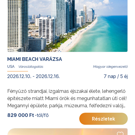
További érdekességekért az Amerikai Egyesült
Államokról kattintson
ide
.
Az elhelyezés Superior/Premium kategóriájú
szállodában történik, Manhattan szívében. A májusi
8.-i és október 9-i időpontban a program magasabb,
Deluxe kategóriájú szállodával foglalható!
MIAMI BEACH VARÁZSA
USA
Magyar idegenvezető
2026.12.10. - 2026.12.16.
7 nap / 5 éj
Fényűző strandjai, izgalmas éjszakai élete, lehengerlő
építészete miatt Miami örök és megunhatatlan úti cél!
Megannyi épülete, parkja, múzeuma, felfedezni valója
mellett egy percre sem lehet unatkozni. Csoportos
829 000 Ft
-tól/fő
Részletek
városlátogatásunk Miami varázsát igyekszik
megfejteni és a remekbe szabott art deco kulisszák
mögé bepillantani.