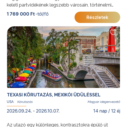
keleti partvidékének legszebb városain, történelmi
emlékhelyein és természeti látnivalóin. A modern
1 769 000 Ft
-tól/fő
Részletek
világvárosok, a francia-kanadai kultúra, a festői 1000-
sziget vidéke és a Niagara-vízesés együtt olyan
élményt nyújtanak, amely első észak-amerikai
utazásnak, de visszatérő látogatóknak is kiváló
választás.
További érdekességekért az Amerikai Egyesült
Államokról kattintson
ide
.
, Kanadáról pedig
ide
.
TEXASI KÖRUTAZÁS, MEXIKÓI ÜDÜLÉSSEL
USA
Magyar idegenvezető
2026.09.24. - 2026.10.07.
14 nap / 12 éj
Az utazó egy különleges, kontrasztokra épülő út