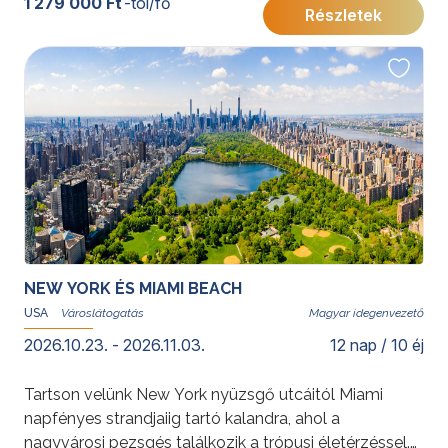
1 279 000 Ft
-tól/fő
Részletek
felejthetetlen élményt nyújtanak. A felhőkarcolóktól a
tóvidékig, ez az utazás Amerika sokszínűségét tárja
fel.
További érdekességekért az Amerikai Egyesült
Államokról kattintson
ide
.
NEW YORK ÉS MIAMI BEACH
USA
Magyar idegenvezető
2026.10.23. - 2026.11.03.
12 nap / 10 éj
Tartson velünk New York nyüzsgő utcáitól Miami
napfényes strandjaiig tartó kalandra, ahol a
nagyvárosi pezsgés találkozik a trópusi életérzéssel.