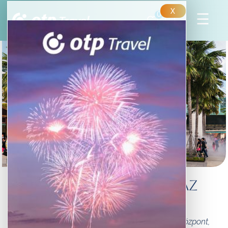
X
0
Orlando – élmények az
egész családnak
A floridai Orlando egy hatalmas szórakoztató központ,