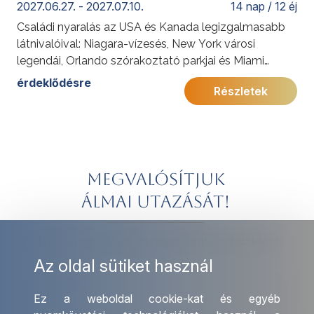
2027.06.27. - 2027.07.10.
14 nap / 12 éj
Családi nyaralás az USA és Kanada legizgalmasabb
látnivalóival: Niagara-vízesés, New York városi
legendái, Orlando szórakoztató parkjai és Miami
napfényes strandjai felejthetetlen élményt nyújtanak
érdeklődésre
Részletek
minden korosztálynak.
További érdekességekért az Amerikai Egyesült
Államokról kattintson
ide
.
Előkészületben: 2027
Megvalósítjuk
álmai utazását!
Iratkozzon fel hírlevelünkre legújabb ajánlatainkért!
Az oldal sütiket használ
Ez a weboldal cookie-kat és egyéb