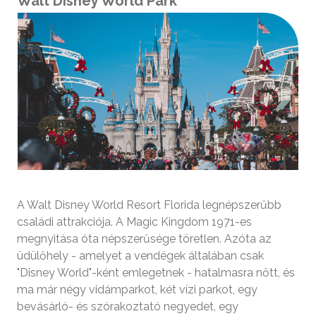
Walt Disney World Park
A Walt Disney World Resort Florida legnépszerűbb
családi attrakciója. A Magic Kingdom 1971-es
megnyitása óta népszerűsége töretlen. Azóta az
üdülőhely - amelyet a vendégek általában csak
"Disney World"-ként emlegetnek - hatalmasra nőtt, és
ma már négy vidámparkot, két vízi parkot, egy
bevásárló- és szórakoztató negyedet, egy