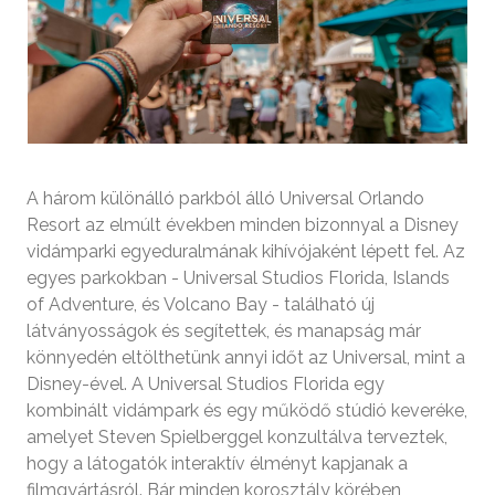
A három különálló parkból álló Universal Orlando
Resort az elmúlt években minden bizonnyal a Disney
vidámparki egyeduralmának kihívójaként lépett fel. Az
egyes parkokban - Universal Studios Florida, Islands
of Adventure, és Volcano Bay - található új
látványosságok és segítettek, és manapság már
könnyedén eltölthetünk annyi időt az Universal, mint a
Disney-ével. A Universal Studios Florida egy
kombinált vidámpark és egy működő stúdió keveréke,
amelyet Steven Spielberggel konzultálva terveztek,
hogy a látogatók interaktív élményt kapjanak a
filmgyártásról. Bár minden korosztály körében