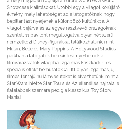
amely magában foglalja a Future World és a World
Showcase kiállításokat. Utóbbi egy a világot körüljáró
élmény, mely lehetőséget ad a látogatóknak, hogy
bepillantást nyerjenek a különböző kultúrákba. A
világot bejárva és az egyes résztvevő országoknak
szentelt 11 pavilont meglátogatva olyan népszerű
nemzetközi Disney-figurákkal találkozhatunk, mint
Mulan, Belle és Mary Poppins. A Hollywood Studios
parkban a látogatók betekintést nyerhetnek a
filmvarázslatok világába, izgalmas kaszkadőr- és
speciális effekt bemutatókkal. Itt olyan izgalmas, új
filmes témájú hullámvasutakat is élvezhetünk, mint a
Star Wars ihlette Star Tours és Az ellenállás hajnala, a
fiatalabbak számára pedig a klasszikus Toy Story
Mania!