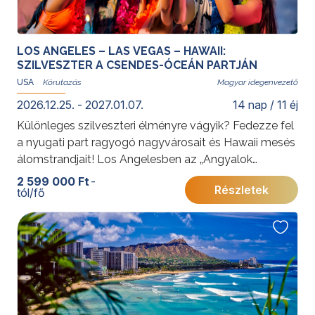
LOS ANGELES – LAS VEGAS – HAWAII:
SZILVESZTER A CSENDES-ÓCEÁN PARTJÁN
USA
Magyar idegenvezető
2026.12.25. - 2027.01.07.
14 nap / 11 éj
Különleges szilveszteri élményre vágyik? Fedezze fel
a nyugati part ragyogó nagyvárosait és Hawaii mesés
álomstrandjait! Los Angelesben az „Angyalok
városának” sztárvilágában sétálhat, Las Vegas
2 599 000 Ft
-
Részletek
tól/fő
neonfényes kaszinói és showműsorai garantálják az
izgalmas pillanatokat, míg Honoluluban a legendás
Waikiki Beach-en ünnepelheti az újévet igazi hawaii
hangulatban.
További érdekességekért az Amerikai Egyesült
Államokról kattintson
ide
.