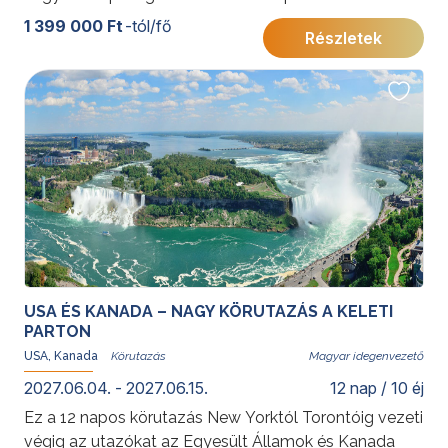
Ikonikus látnivalók, art deco hangulat és kulturális
1 399 000 Ft
-tól/fő
Részletek
sokszínűség várja egy felejthetetlen utazáson.
További érdekességekért az Amerikai Egyesült
Államokról kattintson
ide
.
USA ÉS KANADA – NAGY KÖRUTAZÁS A KELETI
PARTON
USA, Kanada
Magyar idegenvezető
2027.06.04. - 2027.06.15.
12 nap / 10 éj
Ez a 12 napos körutazás New Yorktól Torontóig vezeti
végig az utazókat az Egyesült Államok és Kanada