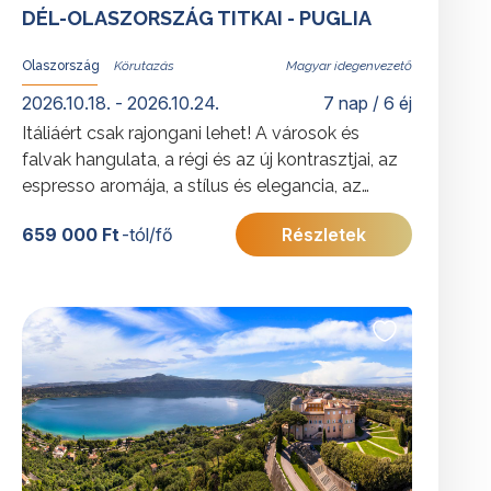
DÉL-OLASZORSZÁG TITKAI - PUGLIA
Olaszország
Magyar idegenvezető
2026.10.18. - 2026.10.24.
7 nap / 6 éj
Itáliáért csak rajongani lehet! A városok és
falvak hangulata, a régi és az új kontrasztjai, az
espresso aromája, a stílus és elegancia, az
ellenállhatatlan ételek - és persze italok, a
659 000 Ft
-tól/fő
Részletek
végtelen tenger „azzurrója” – és még ezernyi
más érzékekre ható élmény ejti itt örökre rabul
az utazók szívét.
További érdekességekért Olaszországról
kattintson
ide
.