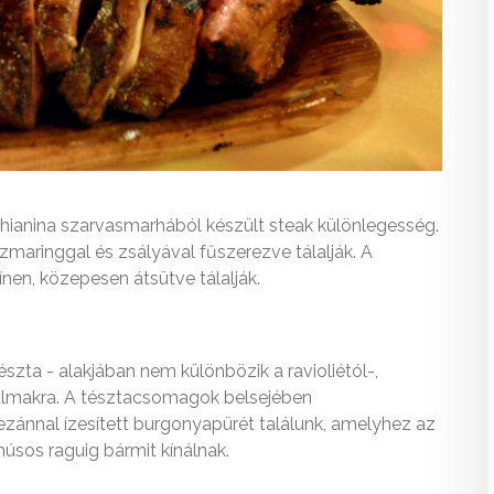
a Chianina szarvasmarhából készült steak különlegesség.
zmaringgal és zsályával fűszerezve tálalják. A
nen, közepesen átsütve tálalják.
tészta - alakjában nem különbözik a ravioliétól-,
almakra. A tésztacsomagok belsejében
ánnal ízesített burgonyapürét találunk, amelyhez az
úsos raguig bármit kínálnak.