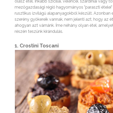
olasz étel. Inkább szicíliai, velencei, szardíniai vagy
mezőgazdasági régió hagyományos "paraszti ételei" 
rusztikus ízvilágú alapanyagokból készült. Azonban 
szerény gyökereik vannak, nem jelenti azt, hogy az 
ahogyan azt várnánk. Íme néhány olyan étel, amelye
részén teszünk kirándulás.
1. Crostini Toscani