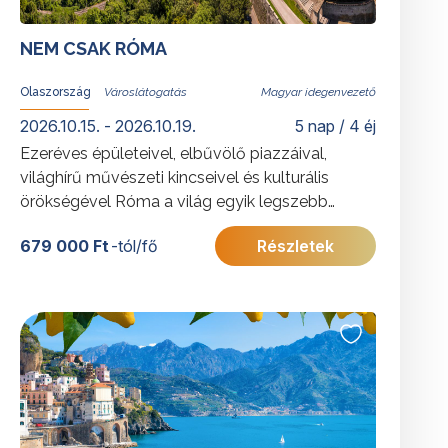
NEM CSAK RÓMA
Olaszország
Magyar idegenvezető
2026.10.15. - 2026.10.19.
5 nap / 4 éj
Ezeréves épületeivel, elbűvölő piazzáival,
világhírű művészeti kincseivel és kulturális
örökségével Róma a világ egyik legszebb
városa. Azoknak ajánljuk ezt a programot, akik
679 000 Ft
-tól/fő
Részletek
többedszerre sem tudnak betelni szépségével.
További érdekességekért Olaszországról
kattintson
ide
.