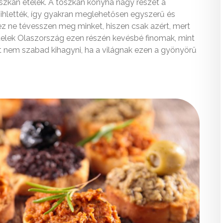
 toszkán ételek. A toszkán konyha nagy részét a
ihlették, így gyakran meglehetősen egyszerű és
ez ne tévesszen meg minket, hiszen csak azért, mert
ételek Olaszország ezen részén kevésbé finomak, mint
t nem szabad kihagyni, ha a világnak ezen a gyönyörű