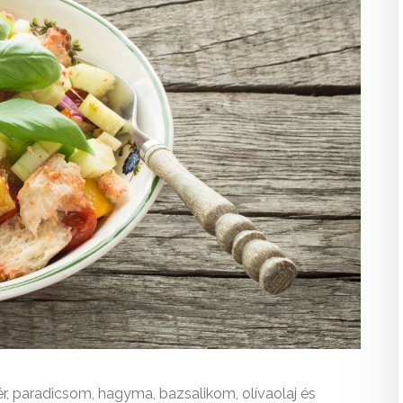
ér, paradicsom, hagyma, bazsalikom, olívaolaj és