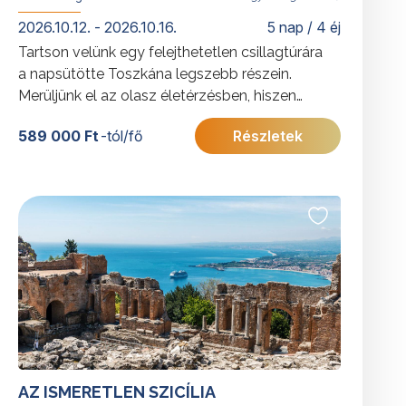
2026.10.12. - 2026.10.16.
5 nap / 4 éj
Tartson velünk egy felejthetetlen csillagtúrára
a napsütötte Toszkána legszebb részein.
Merüljünk el az olasz életérzésben, hiszen
ahogy ők mondanák „la vita è troppo corta per
589 000 Ft
-tól/fő
Részletek
non essere felici” vagyis „az élet túl rövid, hogy
ne legyünk boldogok”.
További érdekességekért Olaszországról
kattintson
ide
.
AZ ISMERETLEN SZICÍLIA