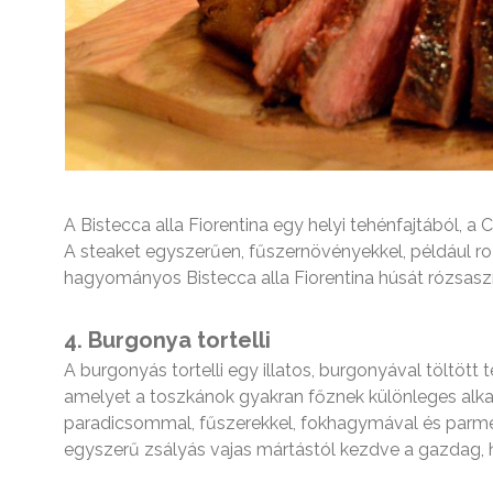
A Bistecca alla Fiorentina egy helyi tehénfajtából, 
A steaket egyszerűen, fűszernövényekkel, például ro
hagyományos Bistecca alla Fiorentina húsát rózsaszí
4. Burgonya tortelli
A burgonyás tortelli egy illatos, burgonyával töltött 
amelyet a toszkánok gyakran főznek különleges alk
paradicsommal, fűszerekkel, fokhagymával és parmez
egyszerű zsályás vajas mártástól kezdve a gazdag, h