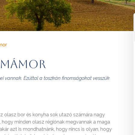
mor
 mámor
égei vannak. Ezúttal a toszkán finomságokat vesszük
z olasz bor és konyha sok utazó számára nagy
az, hogy minden olasz régiónak megvannak a maga
 akár azt is mondhatnánk, hogy nincs is olyan, hogy