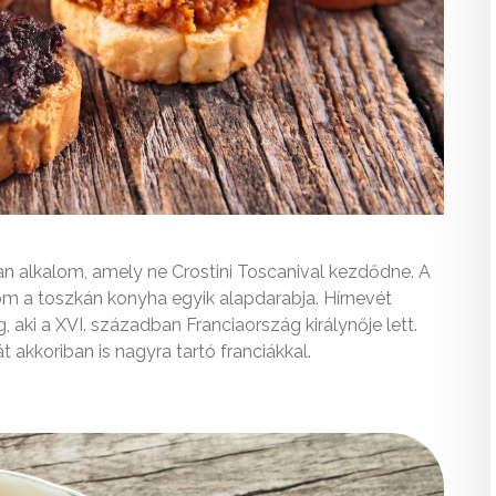
n alkalom, amely ne Crostini Toscanival kezdődne. A
tom a toszkán konyha egyik alapdarabja. Hírnevét
aki a XVI. században Franciaország királynője lett.
akkoriban is nagyra tartó franciákkal.