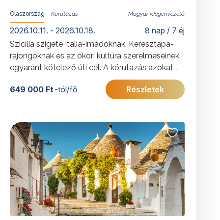
Olaszország
Magyar idegenvezető
2026.10.11. - 2026.10.18.
8 nap / 7 éj
Szicília szigete Itália-imádóknak, Keresztapa-
rajongóknak és az ókori kultúra szerelmeseinek
egyaránt kötelező úti cél. A körutazás azokat a
látnivalókat is igyekszik felfedni, melyek
649 000 Ft
-tól/fő
Részletek
bepillantást engednek az igazi Szicília titkaiba.
További érdekességekért Olaszországról
kattintson
ide
.