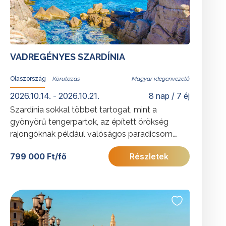
VADREGÉNYES SZARDÍNIA
Olaszország
Magyar idegenvezető
2026.10.14. - 2026.10.21.
8 nap / 7 éj
Szardínia sokkal többet tartogat, mint a
gyönyörű tengerpartok, az épített örökség
rajongóknak például valóságos paradicsom.
Tartson velünk Szardínia legszebb részeire.
799 000 Ft/fő
Részletek
További érdekességekért Olaszországról
kattintson
ide
.