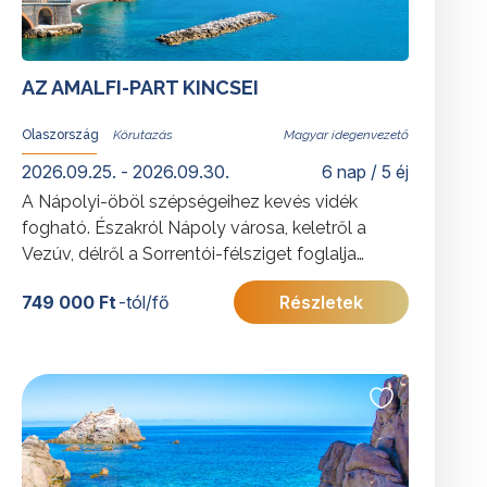
AZ AMALFI-PART KINCSEI
Olaszország
Magyar idegenvezető
2026.09.25. - 2026.09.30.
6 nap / 5 éj
A Nápolyi-öböl szépségeihez kevés vidék
fogható. Északról Nápoly városa, keletről a
Vezúv, délről a Sorrentói-félsziget foglalja
keretbe a meredek sziklákkal, pasztellszínű
749 000 Ft
-tól/fő
Részletek
városkákkal pettyezett partvidéket és a tenger
azúrkékjét. Mediterrán életérzés, az igazi dolce
vita várja itt az utazókat, mely minden
érzékszervre hat.
További érdekességekért Olaszországról
kattintson
ide
.