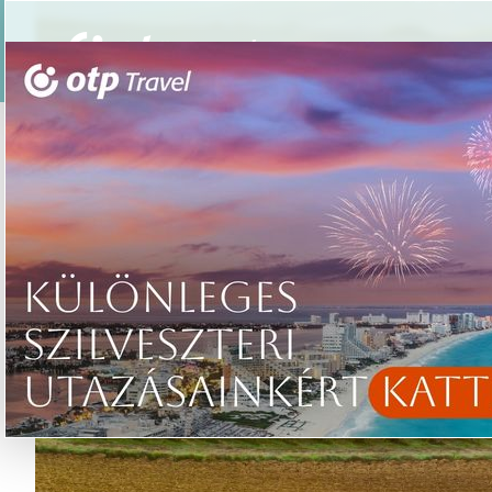
Csoportos utazások
Élmény