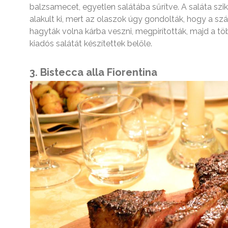
balzsamecet, egyetlen salátába sűrítve. A saláta szi
alakult ki, mert az olaszok úgy gondolták, hogy a szá
hagyták volna kárba veszni, megpirították, majd a tö
kiadós salátát készítettek belőle.
3. Bistecca alla Fiorentina