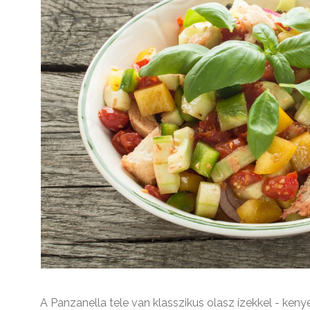
A Panzanella tele van klasszikus olasz ízekkel - keny