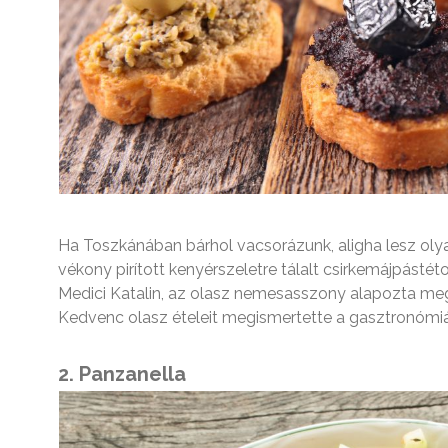
Ha Toszkánában bárhol vacsorázunk, aligha lesz olya
vékony pirított kenyérszeletre tálalt csirkemájpásté
Medici Katalin, az olasz nemesasszony alapozta meg, 
Kedvenc olasz ételeit megismertette a gasztronómiát 
2. Panzanella