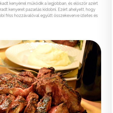
kkadt kenyérrel működik a legjobban, és először azért
radt kenyeret pazarlás kidobni. Ezért ahelyett, hogy
bbi friss hozzávalóval együtt összekeverve ízletes és