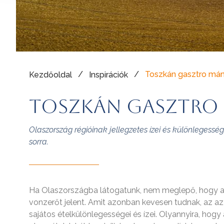
/
/
Toszkán gasztro má
Kezdőoldal
Inspirációk
Toszkán gasztro
Olaszország régióinak jellegzetes ízei és különlegess
sorra.
Ha Olaszországba látogatunk, nem meglepő, hogy a
vonzerőt jelent. Amit azonban kevesen tudnak, az 
sajátos ételkülönlegességei és ízei. Olyannyira, hogy