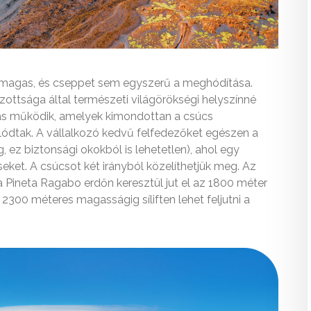
magas, és cseppet sem egyszerű a meghódítása.
ottsága által természeti világörökségi helyszínné
zás működik, amelyek kimondottan a csúcs
lódtak. A vállalkozó kedvű felfedezőket egészen a
, ez biztonsági okokból is lehetetlen), ahol egy
eket. A csúcsot két irányból közelíthetjük meg. Az
a Pineta Ragabo erdőn keresztül jut el az 1800 méter
300 méteres magasságig síliften lehet feljutni a