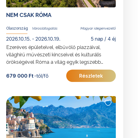
NEM CSAK RÓMA
Olaszország
Magyar idegenvezető
2026.10.15. - 2026.10.19.
5 nap / 4 éj
Ezeréves épületeivel, elbűvölő piazzáival,
világhírű művészeti kincseivel és kulturális
örökségével Róma a világ egyik legszebb
városa. Azoknak ajánljuk ezt a programot, akik
679 000 Ft
-tól/fő
Részletek
többedszerre sem tudnak betelni szépségével.
További érdekességekért Olaszországról
kattintson
ide
.