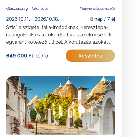
Olaszország
Magyar idegenvezető
2026.10.11. - 2026.10.18.
8 nap / 7 éj
Szicília szigete Itália-imádóknak, Keresztapa-
rajongóknak és az ókori kultúra szerelmeseinek
egyaránt kötelező úti cél. A körutazás azokat a
látnivalókat is igyekszik felfedni, melyek
649 000 Ft
-tól/fő
Részletek
bepillantást engednek az igazi Szicília titkaiba.
További érdekességekért Olaszországról
kattintson
ide
.