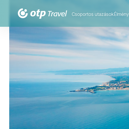
Csoportos utazások
Élmény