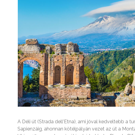
A Déli út (Strada dell'Etna), ami jóval kedveltebb a t
Sapienzáig, ahonnan kötélpályán vezet az út a Mont