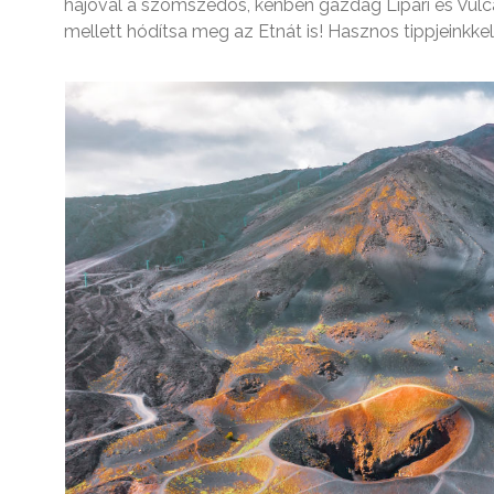
hajóval a szomszédos, kénben gazdag Lipari és Vulca
mellett hódítsa meg az Etnát is! Hasznos tippjeinkke