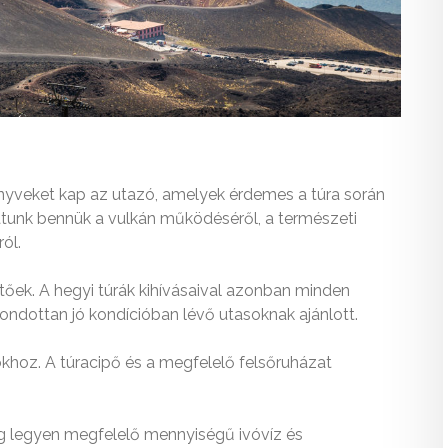
önyveket kap az utazó, amelyek érdemes a túra során
tunk bennük a vulkán működéséről, a természeti
ról.
tőek. A hegyi túrák kihívásaival azonban minden
ondottan jó kondícióban lévő utasoknak ajánlott.
okhoz. A túracipő és a megfelelő felsőruházat
ig legyen megfelelő mennyiségű ivóvíz és