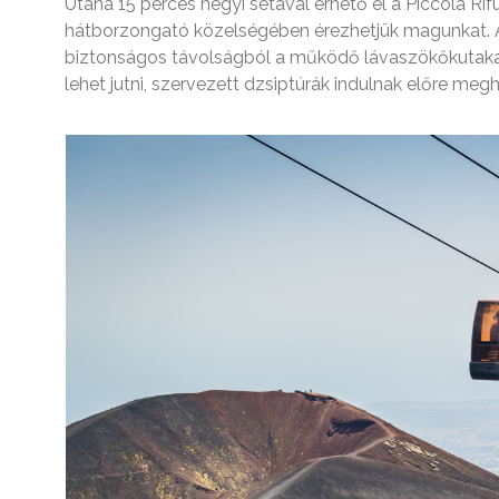
Utána 15 perces hegyi sétával érhető el a Piccola Rif
hátborzongató közelségében érezhetjük magunkat. A
biztonságos távolságból a működő lávaszökőkutaka
lehet jutni, szervezett dzsiptúrák indulnak előre meg