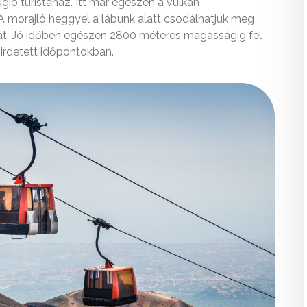
ugio turistaház. Itt már egészen a vulkán
 morajló heggyel a lábunk alatt csodálhatjuk meg
t. Jó időben egészen 2800 méteres magasságig fel
hirdetett időpontokban.