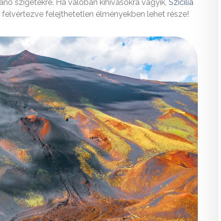
no szigetekre. Ha valóban kihívásokra vágyik,
Szicília
l felvértezve felejthetetlen élményekben lehet része!