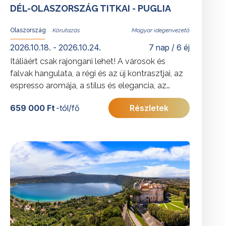
DÉL-OLASZORSZÁG TITKAI - PUGLIA
Olaszország
Magyar idegenvezető
2026.10.18. - 2026.10.24.
7 nap / 6 éj
Itáliáért csak rajongani lehet! A városok és
falvak hangulata, a régi és az új kontrasztjai, az
espresso aromája, a stílus és elegancia, az
ellenállhatatlan ételek - és persze italok, a
659 000 Ft
-tól/fő
Részletek
végtelen tenger „azzurrója” – és még ezernyi
más érzékekre ható élmény ejti itt örökre rabul
az utazók szívét.
További érdekességekért Olaszországról
kattintson
ide
.