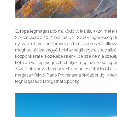
Európa legmagasabb működő vulkánja, 3329 méter 
Szerencsére a 2013-­ban az UNESCO Világörökség Biz
nyilvánított vulkán környezetében számos vállalko
meghódítására vágyó turisták segítségére specializá
központi kráter közelébe kísérik (persze nem a széléig
kötélpálya segítségével tehetjük meg az utolsó lépés
Északi út, vagyis Mareneve Linguaglossától indul és 
magasan fekvő Piano Provenzana síközpontig. Innen 2
legmagasabb látogatható pontig.