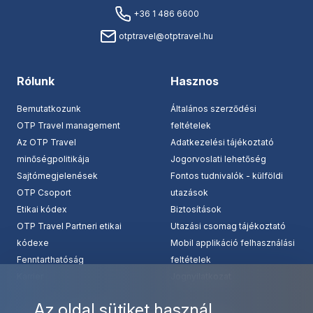
+36 1 486 6600
otptravel@otptravel.hu
Rólunk
Hasznos
Bemutatkozunk
Általános szerződési
OTP Travel management
feltételek
Az OTP Travel
Adatkezelési tájékoztató
minőségpolitikája
Jogorvoslati lehetőség
Sajtómegjelenések
Fontos tudnivalók - külföldi
OTP Csoport
utazások
Etikai kódex
Biztosítások
OTP Travel Partneri etikai
Utazási csomag tájékoztató
kódexe
Mobil applikáció felhasználási
Fenntarthatóság
feltételek
Karrier
Jognyilatkozat
Az oldal sütiket használ