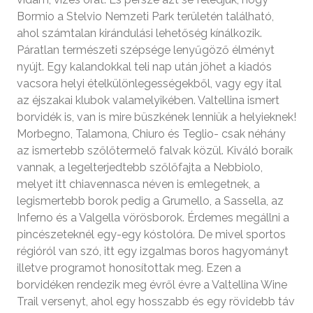
Bormio a Stelvio Nemzeti Park területén található,
ahol számtalan kirándulási lehetőség kínálkozik.
Páratlan természeti szépsége lenyűgöző élményt
nyújt. Egy kalandokkal teli nap után jöhet a kiadós
vacsora helyi ételkülönlegességekből, vagy egy ital
az éjszakai klubok valamelyikében. Valtellina ismert
borvidék is, van is mire büszkének lenniük a helyieknek!
Morbegno, Talamona, Chiuro és Teglio- csak néhány
az ismertebb szőlőtermelő falvak közül. Kiváló boraik
vannak, a legelterjedtebb szőlőfajta a Nebbiolo,
melyet itt chiavennasca néven is emlegetnek, a
legismertebb borok pedig a Grumello, a Sassella, az
Inferno és a Valgella vörösborok. Érdemes megállni a
pincészeteknél egy-egy kóstolóra. De mivel sportos
régióról van szó, itt egy izgalmas boros hagyományt
illetve programot honosítottak meg. Ezen a
borvidéken rendezik meg évről évre a Valtellina Wine
Trail versenyt, ahol egy hosszabb és egy rövidebb táv