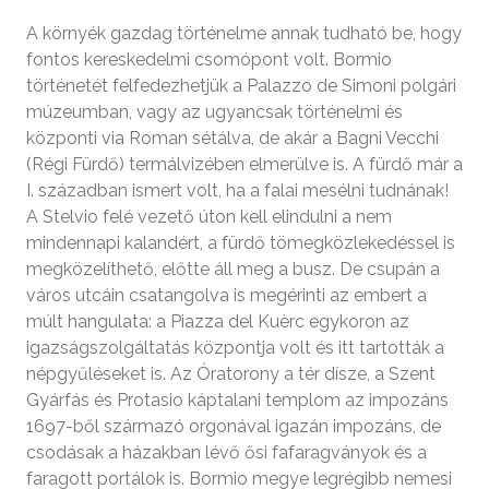
A környék gazdag történelme annak tudható be, hogy
fontos kereskedelmi csomópont volt. Bormio
történetét felfedezhetjük a Palazzo de Simoni polgári
múzeumban, vagy az ugyancsak történelmi és
központi via Roman sétálva, de akár a Bagni Vecchi
(Régi Fürdő) termálvizében elmerülve is. A fürdő már a
I. században ismert volt, ha a falai mesélni tudnának!
A Stelvio felé vezető úton kell elindulni a nem
mindennapi kalandért, a fürdő tömegközlekedéssel is
megközelíthető, előtte áll meg a busz. De csupán a
város utcáin csatangolva is megérinti az embert a
múlt hangulata: a Piazza del Kuèrc egykoron az
igazságszolgáltatás központja volt és itt tartották a
népgyűléseket is. Az Óratorony a tér dísze, a Szent
Gyárfás és Protasio káptalani templom az impozáns
1697-ből származó orgonával igazán impozáns, de
csodásak a házakban lévő ősi fafaragványok és a
faragott portálok is. Bormio megye legrégibb nemesi