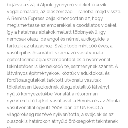
bejárva a svájci Alpok gyönyörű vidékét érkezik
végállomására, az olaszországi Tiranóba, majd vissza.
A Bernina Express célja kimondottan az, hogy
megismertesse az emberekkel a csodálatos vidéket,
így a hatalmas ablakok mellett többnyelvű, így
nemcsak olasz, de angol és német audioguide is
tartozik az utazáshoz. Svájc több mint 100 éves, a
vasútépítés őskorából származó vasútvonala
építéstechnológiai szempontból és a nyomvonal
tekintetében is kiemelkedő teljesítménynek számít. A
látványos építményekkel, köztük viaduktokkal és
fordítóalagutakkal tarkított útvonalú vasutak
tökéletesen illeszkednek lélegzetelállító látványt
nyújtó környezetükbe. Vonalát a rétoromán
nyelvterületű táj két vasútjával, a Bernina és az Albula
vasútvonallal együtt 2008-ban az UNESCO a
világörökség részévé nyilvánította, a svájciak és az
olaszok is határokon átnyúló örökségként tekintenek