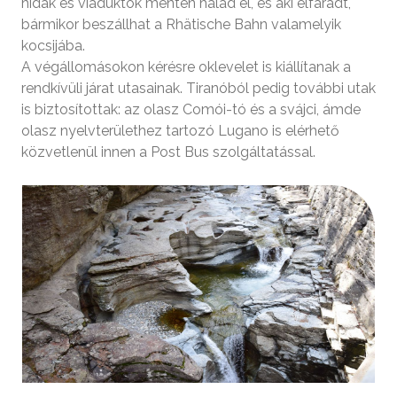
hidak és viaduktok mentén halad el, és aki elfáradt,
bármikor beszállhat a Rhätische Bahn valamelyik
kocsijába.
A végállomásokon kérésre oklevelet is kiállítanak a
rendkívüli járat utasainak. Tiranóból pedig további utak
is biztosítottak: az olasz Comói-tó és a svájci, ámde
olasz nyelvterülethez tartozó Lugano is elérhető
közvetlenül innen a Post Bus szolgáltatással.