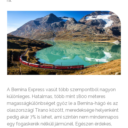
rá.
A Bernina Express vasút több szempontból nagyon
különleges. Hatalmas, több mint 1800 méteres
magasságkülönbséget győz le a Bernina-hágó és az
olaszországi Tirano között, meredeksége helyenként
pedig akár 7% is lehet, ami szintén nem mindennapos
egy fogaskerék nélküli járműnél. Egészen érdekes,