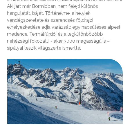
Aki járt már Bormioban, nem felejti különös
hangulatát, báját. Történelme, a helyiek
vendégszeretete és szerencsés földrajzi
elhelyezkedése adja varázsát: egy napsütéses alpesi
medence. Termálfürdői és a legkülönbözőbb
nehézségi fokozatú - akár 3000 magasságú is –
sípályai teszik világszerte ismertté.