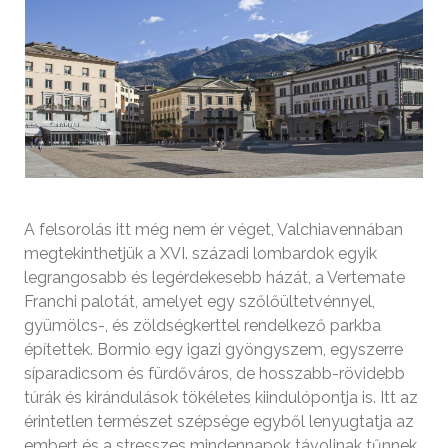
A felsorolás itt még nem ér véget, Valchiavennában
megtekinthetjük a XVI. századi lombardok egyik
legrangosabb és legérdekesebb házát, a Vertemate
Franchi palotát, amelyet egy szőlőültetvénnyel,
gyümölcs-, és zöldségkerttel rendelkező parkba
építettek. Bormio egy igazi gyöngyszem, egyszerre
síparadicsom és fürdőváros, de hosszabb-rövidebb
túrák és kirándulások tökéletes kiindulópontja is. Itt az
érintetlen természet szépsége egyből lenyugtatja az
embert és a stresszes mindennapok távolinak tűnnek.