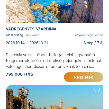
VADREGÉNYES SZARDÍNIA
Olaszország
Magyar idegenvezető
2026.10.14. - 2026.10.21.
8 nap / 7 éj
Szardínia sokkal többet tartogat, mint a gyönyörű
tengerpartok, az épített örökség rajongóknak például
valóságos paradicsom. Tartson velünk Szardínia
legszebb részeire.
799 000 Ft/fő
Részletek
További érdekességekért Olaszországról kattintson
ide
.