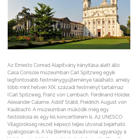
Az Ernesto Conrad Alapítvány irányítása alatt álló
Casa Console múzeumban Carl Spitzweg egyik
legfontosabb festménygyűjteménye található, amely
több mint hetven XIX. századi festményt tartalmaz
(Carl Sptizweg, Franz von Lembach, Ferdinand Holder,
Alexander Calame, Adolf Stäbli, Freidrich August von
Kaulbach). A múzeumban működik még egy
festőiskola és egy kis koncertterem is. Az UNESCO
Világörökség részét képező teljes útvonal bejárható
gyalogosan is. A Via Bernina túraútvonal ugyanúgy a