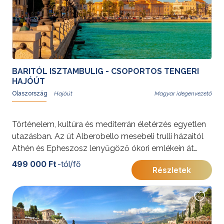
BARITÓL ISZTAMBULIG - CSOPORTOS TENGERI
HAJÓÚT
Olaszország
Magyar idegenvezető
Történelem, kultúra és mediterrán életérzés egyetlen
utazásban. Az út Alberobello mesebeli trulli házaitól
Athén és Epheszosz lenyűgöző ókori emlékein át
egészen Isztambul különleges, két kontinens
499 000 Ft
-tól/fő
Részletek
találkozásánál fekvő világáig kalauzolja az utazókat.
Mindezt az MSC Orchestra fedélzetének kényelme
teszi még teljesebbé.