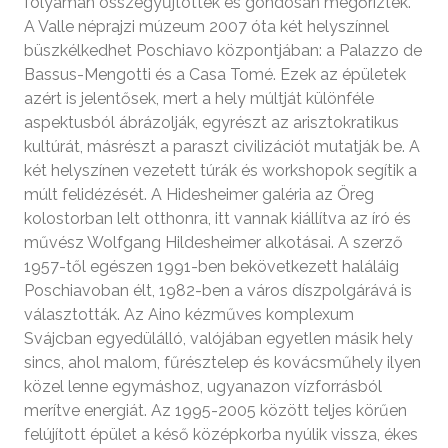
folyamán összegyűjtötték és gondosan megőrizték.
A Valle néprajzi múzeum 2007 óta két helyszínnel
büszkélkedhet Poschiavo központjában: a Palazzo de
Bassus-Mengotti és a Casa Tomé. Ezek az épületek
azért is jelentősek, mert a hely múltját különféle
aspektusból ábrázolják, egyrészt az arisztokratikus
kultúrát, másrészt a paraszt civilizációt mutatják be. A
két helyszínen vezetett túrák és workshopok segítik a
múlt felidézését. A Hidesheimer galéria az Öreg
kolostorban lelt otthonra, itt vannak kiállítva az író és
művész Wolfgang Hildesheimer alkotásai. A szerző
1957-től egészen 1991-ben bekövetkezett haláláig
Poschiavoban élt, 1982-ben a város díszpolgárává is
választották. Az Aino kézműves komplexum
Svájcban egyedülálló, valójában egyetlen másik hely
sincs, ahol malom, fűrésztelep és kovácsműhely ilyen
közel lenne egymáshoz, ugyanazon vízforrásból
merítve energiát. Az 1995-2005 között teljes körűen
felújított épület a késő középkorba nyúlik vissza, ékes