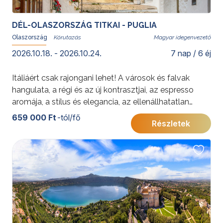
DÉL-OLASZORSZÁG TITKAI - PUGLIA
Olaszország
Magyar idegenvezető
2026.10.18. - 2026.10.24.
7 nap / 6 éj
Itáliáért csak rajongani lehet! A városok és falvak
hangulata, a régi és az új kontrasztjai, az espresso
aromája, a stílus és elegancia, az ellenállhatatlan
ételek - és persze italok, a végtelen tenger „azzurrója”
659 000 Ft
-tól/fő
Részletek
– és még ezernyi más érzékekre ható élmény ejti itt
örökre rabul az utazók szívét.
További érdekességekért Olaszországról kattintson
ide
.