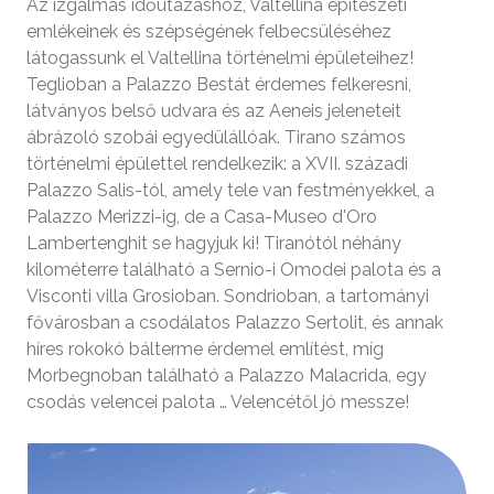
Az izgalmas időutazáshoz, Valtellina építészeti
emlékeinek és szépségének felbecsüléséhez
látogassunk el Valtellina történelmi épületeihez!
Teglioban a Palazzo Bestát érdemes felkeresni,
látványos belső udvara és az Aeneis jeleneteit
ábrázoló szobái egyedülállóak. Tirano számos
történelmi épülettel rendelkezik: a XVII. századi
Palazzo Salis-tól, amely tele van festményekkel, a
Palazzo Merizzi-ig, de a Casa-Museo d'Oro
Lambertenghit se hagyjuk ki! Tiranótól néhány
kilométerre található a Sernio-i Omodei palota és a
Visconti villa Grosioban. Sondrioban, a tartományi
fővárosban a csodálatos Palazzo Sertolit, és annak
híres rokokó bálterme érdemel említést, míg
Morbegnoban található a Palazzo Malacrida, egy
csodás velencei palota … Velencétől jó messze!