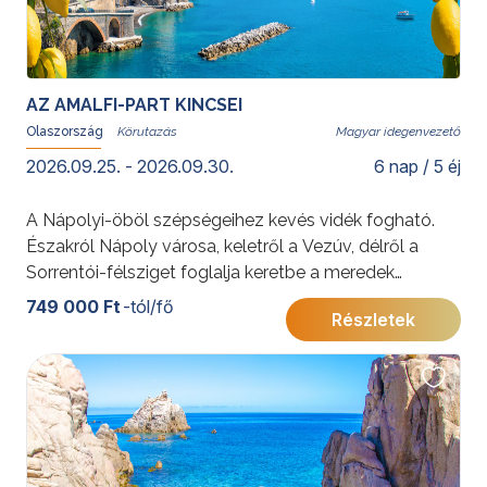
AZ AMALFI-PART KINCSEI
Olaszország
Magyar idegenvezető
2026.09.25. - 2026.09.30.
6 nap / 5 éj
A Nápolyi-öböl szépségeihez kevés vidék fogható.
Északról Nápoly városa, keletről a Vezúv, délről a
Sorrentói-félsziget foglalja keretbe a meredek
sziklákkal, pasztellszínű városkákkal pettyezett
749 000 Ft
-tól/fő
Részletek
partvidéket és a tenger azúrkékjét. Mediterrán
életérzés, az igazi dolce vita várja itt az utazókat,
mely minden érzékszervre hat.
További érdekességekért Olaszországról kattintson
ide
.