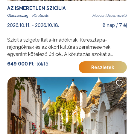
AZ ISMERETLEN SZICÍLIA
Olaszország
Magyar idegenvezető
2026.10.11. - 2026.10.18.
8 nap / 7 éj
Szicília szigete Itália-imádóknak, Keresztapa-
rajongóknak és az ókori kultúra szerelmeseinek
egyaránt kötelező úti cél. A körutazás azokat a
látnivalókat is igyekszik felfedni, melyek bepillantást
649 000 Ft
-tól/fő
Részletek
engednek az igazi Szicília titkaiba.
További érdekességekért Olaszországról kattintson
ide
.