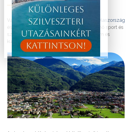
Valtellina egy gyönyörű alpesi hegyvidék
Olaszország
északi részén, a svájci határ mentén. A kitűnő sport és
szabadidős programok mellett a történelem és
kultúra ékköveit rejti e régió.