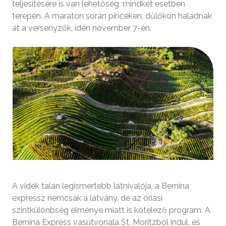
teljesítésére is van lehetőség, mindkét esetben
terepen. A maraton során pincéken, dűlőkön haladnak
át a versenyzők, idén november 7-én.
A vidék talán legismertebb látnivalója, a Bernina
expressz nemcsak a látvány, de az óriási
szintkülönbség élménye miatt is kötelező program. A
Bernina Express vasútvonala St. Moritzból indul, és