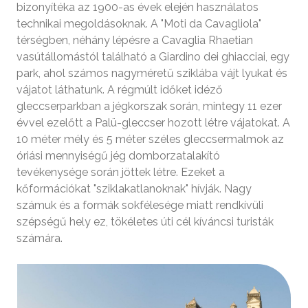
bizonyítéka az 1900-as évek elején használatos
technikai megoldásoknak. A "Moti da Cavagliola"
térségben, néhány lépésre a Cavaglia Rhaetian
vasútállomástól található a Giardino dei ghiacciai, egy
park, ahol számos nagyméretű sziklába vájt lyukat és
vájatot láthatunk. A régmúlt időket idéző
gleccserparkban a jégkorszak során, mintegy 11 ezer
évvel ezelőtt a Palü-gleccser hozott létre vájatokat. A
10 méter mély és 5 méter széles gleccsermalmok az
óriási mennyiségű jég domborzatalakító
tevékenysége során jöttek létre. Ezeket a
kőformációkat "sziklakatlanoknak" hívják. Nagy
számuk és a formák sokfélesége miatt rendkívüli
szépségű hely ez, tökéletes úti cél kíváncsi turisták
számára.