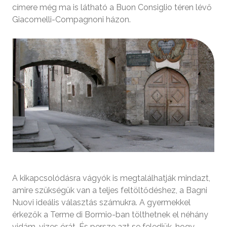
címere még ma is látható a Buon Consiglio téren lévő
Giacomelli-Compagnoni házon.
A kikapcsolódásra vágyók is megtalálhatják mindazt,
amire szükségük van a teljes feltöltődéshez, a Bagni
Nuovi ideális választás számukra. A gyermekkel
érkezők a Terme di Bormio-ban tölthetnek el néhány
vidám, vizes órát. És persze azt se feledjük, hogy