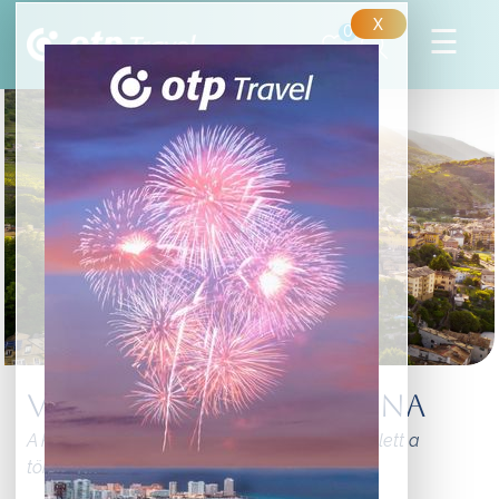
X
0
Varázslatos Valtellina
A kitűnő sport és szabadidős programok mellett a
történelem és kultúra ékköveit rejti e régió.