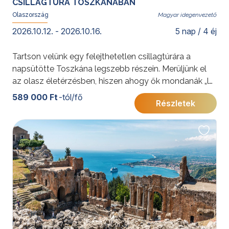
CSILLAGTÚRA TOSZKÁNÁBAN
Olaszország
Magyar idegenvezető
2026.10.12. - 2026.10.16.
5 nap / 4 éj
Tartson velünk egy felejthetetlen csillagtúrára a
napsütötte Toszkána legszebb részein. Merüljünk el
az olasz életérzésben, hiszen ahogy ők mondanák „la
vita è troppo corta per non essere felici” vagyis „az
589 000 Ft
-tól/fő
Részletek
élet túl rövid, hogy ne legyünk boldogok”.
További érdekességekért Olaszországról kattintson
ide
.