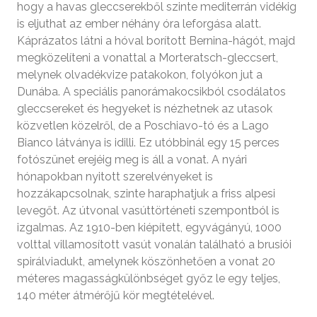
hogy a havas gleccserekből szinte mediterrán vidékig
is eljuthat az ember néhány óra leforgása alatt.
Káprázatos látni a hóval borított Bernina-hágót, majd
megközelíteni a vonattal a Morteratsch-gleccsert,
melynek olvadékvize patakokon, folyókon jut a
Dunába. A speciális panorámakocsikból csodálatos
gleccsereket és hegyeket is nézhetnek az utasok
közvetlen közelről, de a Poschiavo-tó és a Lago
Bianco látványa is idilli. Ez utóbbinál egy 15 perces
fotószünet erejéig meg is áll a vonat. A nyári
hónapokban nyitott szerelvényeket is
hozzákapcsolnak, szinte haraphatjuk a friss alpesi
levegőt. Az útvonal vasúttörténeti szempontból is
izgalmas. Az 1910-ben kiépített, egyvágányú, 1000
volttal villamosított vasút vonalán található a brusiói
spirálviadukt, amelynek köszönhetően a vonat 20
méteres magasságkülönbséget győz le egy teljes,
140 méter átmérőjű kör megtételével.