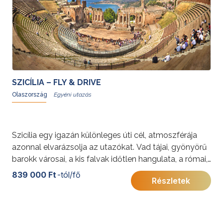
SZICÍLIA – FLY & DRIVE
Olaszország
Szicília egy igazán különleges úti cél, atmoszférája
azonnal elvarázsolja az utazókat. Vad tájai, gyönyörű
barokk városai, a kis falvak időtlen hangulata, a római,
görög, etruszk, középkori és mór emlékek, a gyönyörű
839 000 Ft
-tól/fő
Részletek
tengerpartok és természetesen a szicíliai
gasztronómia a turisták minden érzékszervére hat.
A fly and drive utazási forma a szabadabb
időbeosztás kedvelőinek való; lehetővé teszi, hogy az