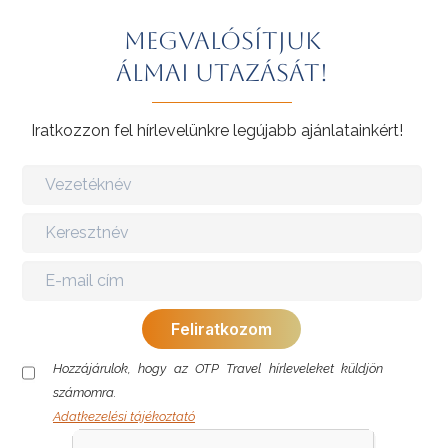
utazók a kulisszák mögé is bepillantsanak és Szicília
Megvalósítjuk
kevésbé ismert arcait, helyeit is felfedezzék. A
programot tavasztól őszig javasoljuk.
álmai utazását!
Iratkozzon fel hírlevelünkre legújabb ajánlatainkért!
Hozzájárulok, hogy az OTP Travel hírleveleket küldjön
számomra.
Adatkezelési tájékoztató