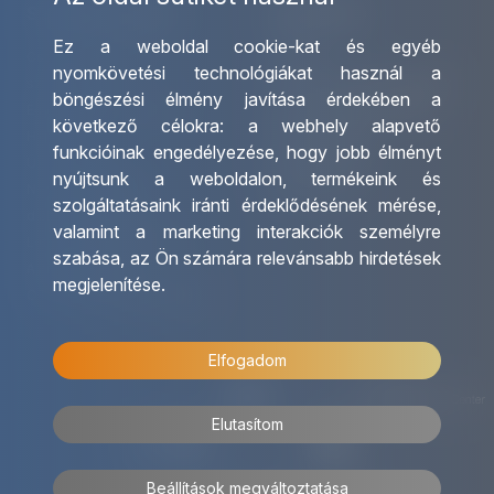
Szolgáltatásaink
Kapcsolat
Ez a weboldal cookie-kat és egyéb
Csoportos utazások
Irodáink
nyomkövetési technológiákat használ a
szervezése
Utazásszervező partnereink
böngészési élmény javítása érdekében a
Egyéni utak szervezése
Viszonteladó Partnereink
következő célokra:
a webhely alapvető
Hajóutak
Partnereinknek
funkcióinak engedélyezése
,
hogy jobb élményt
Üzleti utaztatás
Utazási kérdőív
nyújtsunk a weboldalon
,
termékeink és
Nemzetközi tanár és
Impresszum
szolgáltatásaink iránti érdeklődésének mérése,
diákigazolványok
valamint a marketing interakciók személyre
Letölthető katalógusunk
szabása
,
az Ön számára relevánsabb hirdetések
Ajándékutalvány
megjelenítése
.
OTP Travel kedvezmények
Elfogadom
Elutasítom
Beállítások megváltoztatása