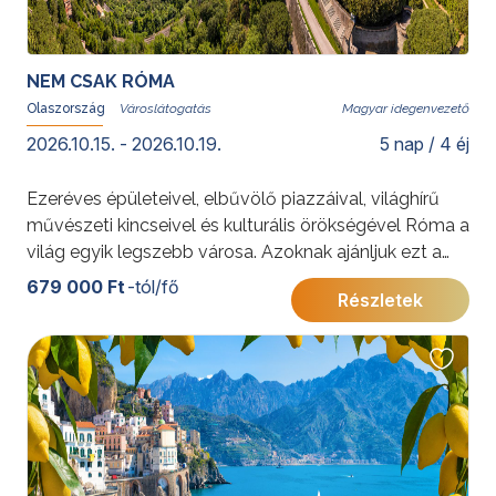
NEM CSAK RÓMA
Olaszország
Magyar idegenvezető
2026.10.15. - 2026.10.19.
5 nap / 4 éj
Ezeréves épületeivel, elbűvölő piazzáival, világhírű
művészeti kincseivel és kulturális örökségével Róma a
világ egyik legszebb városa. Azoknak ajánljuk ezt a
programot, akik többedszerre sem tudnak betelni
679 000 Ft
-tól/fő
Részletek
szépségével.
További érdekességekért Olaszországról kattintson
ide
.