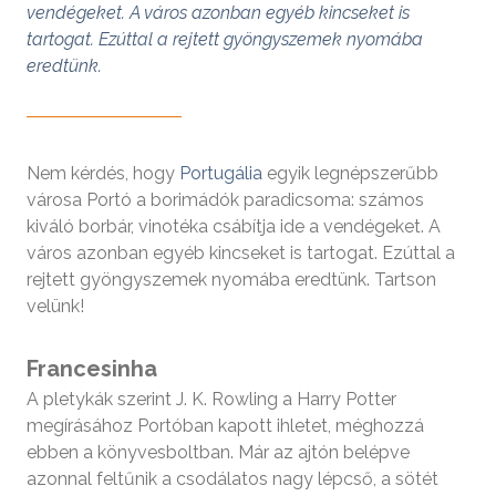
vendégeket. A város azonban egyéb kincseket is
tartogat. Ezúttal a rejtett gyöngyszemek nyomába
eredtünk.
Nem kérdés, hogy
Portugália
egyik legnépszerűbb
városa Portó a borimádók paradicsoma: számos
kiváló borbár, vinotéka csábítja ide a vendégeket. A
város azonban egyéb kincseket is tartogat. Ezúttal a
rejtett gyöngyszemek nyomába eredtünk. Tartson
velünk!
Francesinha
A pletykák szerint J. K. Rowling a Harry Potter
megírásához Portóban kapott ihletet, méghozzá
ebben a könyvesboltban. Már az ajtón belépve
azonnal feltűnik a csodálatos nagy lépcső, a sötét