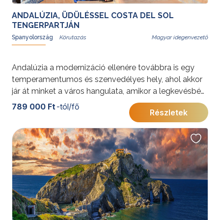
ANDALÚZIA, ÜDÜLÉSSEL COSTA DEL SOL
TENGERPARTJÁN
Spanyolország
Magyar idegenvezető
Andalúzia a modernizáció ellenére továbbra is egy
temperamentumos és szenvedélyes hely, ahol akkor
jár át minket a város hangulata, amikor a legkevésbé
számítunk rá. A körutazás végén a népszerű Costa del
789 000 Ft
-tól/fő
Részletek
Sol gyönyörű tengerpartja nyújt pihenést.
További érdekességekért Spanyolországról kattintson
ide
.