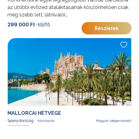
az utóbbi évtized átalakításainak köszönhetően csak
még szebb lett, látnivalói
megszámlálhatatlanok. Calella-ban lévő szálloda
299 000 Ft
-tól/fő
Részletek
ideális kiindulópont Barcelona felfedezéséhez és
Costa Brava homokos tengerpartján kipihenhetők a
városlátogatás kellemes fáradalmai.
További érdekességekért Spanyolországról kattintson
ide
.
MALLORCAI HÉTVÉGE
Spanyolország
Magyar idegenvezető