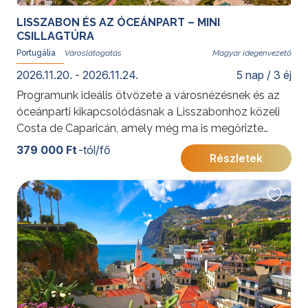
LISSZABON ÉS AZ ÓCEÁNPART – MINI
CSILLAGTÚRA
Portugália
Magyar idegenvezető
2026.11.20. - 2026.11.24.
5 nap / 3 éj
Programunk ideális ötvözete a városnézésnek és az
óceánparti kikapcsolódásnak a Lisszabonhoz közeli
Costa de Caparicán, amely még ma is megőrizte
autentikus hangulatát, és kevésbé ismert a magyar
379 000 Ft
-tól/fő
Részletek
turisták körében. Az utazás során félpanziós ellátást
biztosítunk italfogyasztással. Az utazás során
nemcsak Lisszabon legfontosabb látnivalóit
fedezhetik fel, hanem bepillantást nyerhetnek az
azulejo-festés hagyományaiba és a portugál
borkészítés világába is. A hét dombra épült Lisszabon
Európa egyik leghangulatosabb fővárosa. A nagy
földrajzi felfedezések korában innen indultak útnak a
portugál hajósok és a város hamarosan a világ egyik