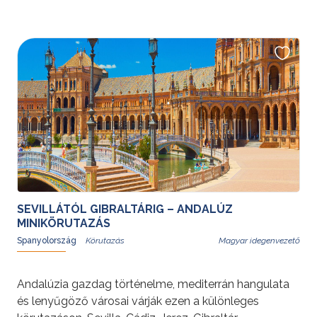
az UNESCO Világörökség helyszínei tekinthetők meg,
mindemellett remek ételek és nagyszerű emberek
jellemzik az országot. Észak-Portugália az ország
legszebb vidékeit és legősibb településeit rejti.
Portóban lenni különleges élmény, a kanyargó Douro
folyó látványa, a kopottas házak szépsége mély
benyomást tesz az érzékekre. A Douro-völgy
szőlőtőkéktől zöldellő, lágyan hullámzó teraszos
lankáinak képe a folyó kék szalagjával egyedülálló.
SEVILLÁTÓL GIBRALTÁRIG – ANDALÚZ
MINIKÖRUTAZÁS
Spanyolország
Magyar idegenvezető
Andalúzia gazdag történelme, mediterrán hangulata
és lenyűgöző városai várják ezen a különleges