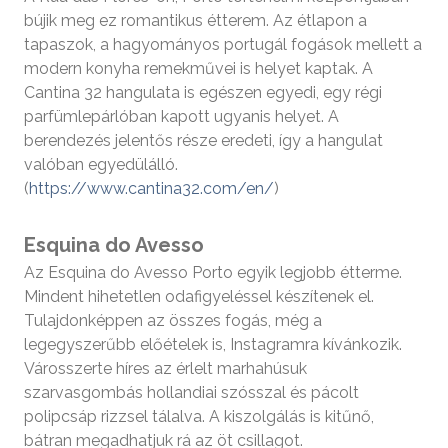
bújik meg ez romantikus étterem. Az étlapon a
tapaszok, a hagyományos portugál fogások mellett a
modern konyha remekművei is helyet kaptak. A
Cantina 32 hangulata is egészen egyedi, egy régi
parfümlepárlóban kapott ugyanis helyet. A
berendezés jelentős része eredeti, így a hangulat
valóban egyedülálló.
(
https://www.cantina32.com/en/
)
Esquina do Avesso
Az Esquina do Avesso Porto egyik legjobb étterme.
Mindent hihetetlen odafigyeléssel készítenek el.
Tulajdonképpen az összes fogás, még a
legegyszerűbb előételek is, Instagramra kívánkozik.
Városszerte híres az érlelt marhahúsuk
szarvasgombás hollandiai szósszal és pácolt
polipcsáp rizzsel tálalva. A kiszolgálás is kitűnő,
bátran megadhatjuk rá az öt csillagot.