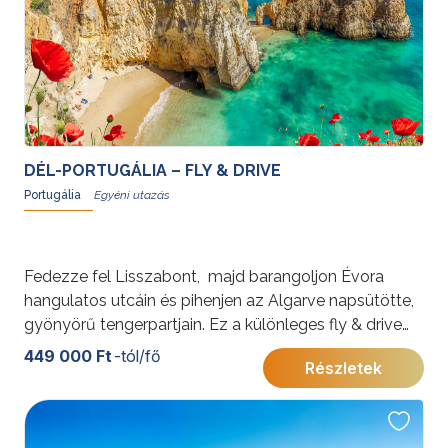
DÉL-PORTUGÁLIA – FLY & DRIVE
Portugália
Fedezze fel Lisszabont, majd barangoljon Évora
hangulatos utcáin és pihenjen az Algarve napsütötte,
gyönyörű tengerpartjain. Ez a különleges fly & drive
program lehetőséget kínál Portugália legszebb
449 000 Ft
-tól/fő
Részletek
vidékeinek kényelmes és rugalmas felfedezésére.