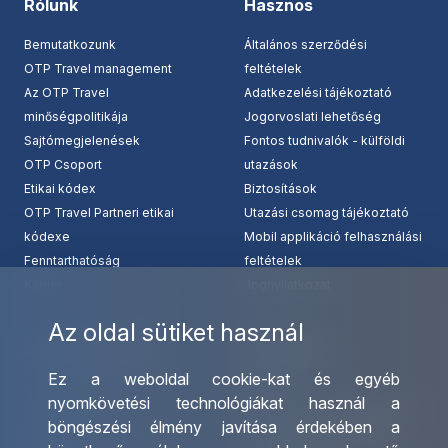
Rólunk
Hasznos
Bemutatkozunk
Általános szerződési
OTP Travel management
feltételek
Az OTP Travel
Adatkezelési tájékoztató
minőségpolitikája
Jogorvoslati lehetőség
Sajtómegjelenések
Fontos tudnivalók - külföldi
OTP Csoport
utazások
Etikai kódex
Biztosítások
OTP Travel Partneri etikai
Utazási csomag tájékoztató
kódexe
Mobil applikáció felhasználási
Fenntarthatóság
feltételek
Karrier
Jognyilatkozat
Az oldal sütiket használ
Szolgáltatásaink
Kapcsolat
Ez a weboldal cookie-kat és egyéb
Csoportos utazások
Irodáink
nyomkövetési technológiákat használ a
szervezése
Utazásszervező partnereink
böngészési élmény javítása érdekében a
Egyéni utak szervezése
Viszonteladó Partnereink