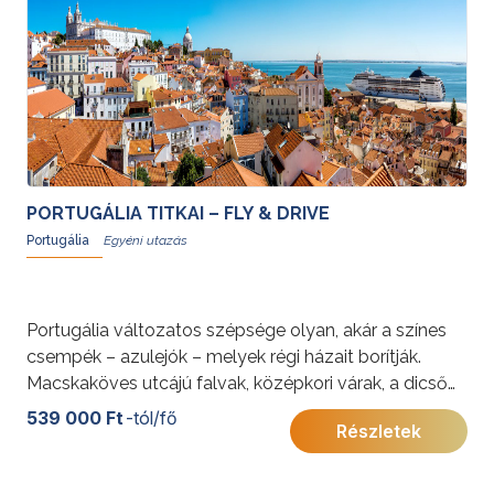
PORTUGÁLIA TITKAI – FLY & DRIVE
Portugália
Portugália változatos szépsége olyan, akár a színes
csempék – azulejók – melyek régi házait borítják.
Macskaköves utcájú falvak, középkori várak, a dicső
múlt emlékei, idilli tájak jellemzik, történelmi múltja
539 000 Ft
-tól/fő
Részletek
lenyűgöző. Rómaiak, vizigótok, mórok és
keresztények hagyták itt kézjegyeiket, Lisszabon,
Portó, Tomar, Batalha, Coimbra, Guimares utcáit járva