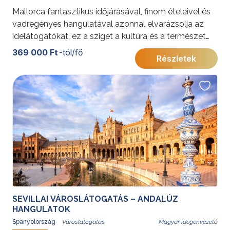
Mallorca fantasztikus időjárásával, finom ételeivel és
vadregényes hangulatával azonnal elvarázsolja az
idelátogatókat, ez a sziget a kultúra és a természet
tökéletes kombinációja.
369 000 Ft
-tól/fő
Részletek
További érdekességekért Spanyolországról kattintson
ide
.
SEVILLAI VÁROSLÁTOGATÁS – ANDALÚZ
HANGULATOK
Spanyolország
Magyar idegenvezető