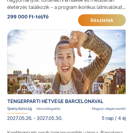
hagyományok, történelmi emlékek és mediterrán
életérzés találkozik – a program ikonikus látnivalókat,
fakultatív kirándulásokat és tengerparti pihenést is
299 000 Ft-tól/fő
Részletek
kínál. A Torremlinosban található szállás ideális
kiindulópont a Costa del Sol felfedezéséhez.
További érdekességekért Spanyolországról kattintson
ide
.
TENGERPARTI HÉTVÉGE BARCELONÁVAL
Spanyolország
Magyar idegenvezető
2027.05.26. - 2027.05.30.
5 nap / 4 éj
Kontinensünk egyik legragyogóbb városa, Barcelona