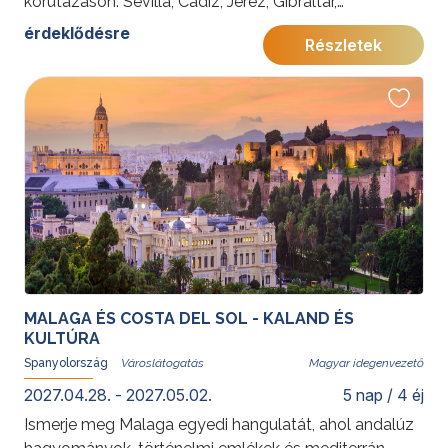
körutazáson. Sevilla, Cádiz, Jerez, Gibraltár,
Torremolinos és Málaga felejthetetlen élményeket
érdeklődésre
Részletek
kínál. A programot azoknak ajánljuk, akik egy
tartalmas utazás során szeretnék megismerni Dél-
Spanyolország kulturális kincseit, történelmi városait,
gasztronómiáját és a Costa del Sol pihentető
hangulatát.
További érdekességekért Spanyolországról kattintson
ide
.
MALAGA ÉS COSTA DEL SOL - KALAND ÉS
KULTÚRA
Spanyolország
Magyar idegenvezető
2027.04.28. - 2027.05.02.
5 nap / 4 éj
Ismerje meg Malaga egyedi hangulatát, ahol andalúz