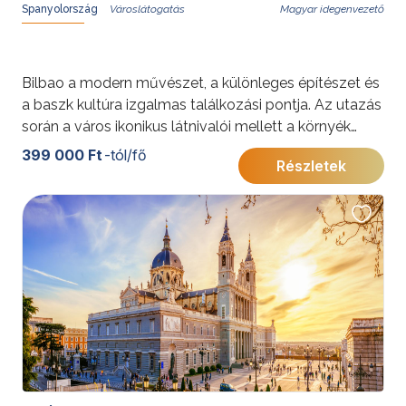
Spanyolország
Magyar idegenvezető
Bilbao a modern művészet, a különleges építészet és
a baszk kultúra izgalmas találkozási pontja. Az utazás
során a város ikonikus látnivalói mellett a környék
természeti szépségei és hangulatos tengerparti
399 000 Ft
-tól/fő
Részletek
városai is megismerhetők. A program gazdag
kulturális élményeket, lenyűgöző panorámákat és
ízletes gasztronómiai felfedezéseket kínál.
További érdekességekért Spanyolországról kattintson
ide
.