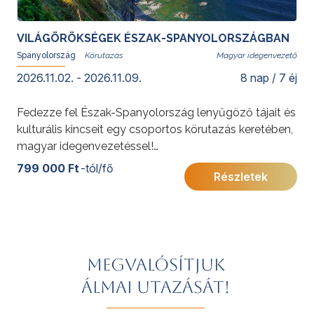
VILÁGÖRÖKSÉGEK ÉSZAK-SPANYOLORSZÁGBAN
Spanyolország
Magyar idegenvezető
2026.11.02. - 2026.11.09.
8 nap / 7 éj
Fedezze fel Észak-Spanyolország lenyűgöző tájait és
kulturális kincseit egy csoportos körutazás keretében,
magyar idegenvezetéssel!
További érdekességekért Spanyolországról kattintson
799 000 Ft
-tól/fő
Részletek
ide
.
Megvalósítjuk
álmai utazását!