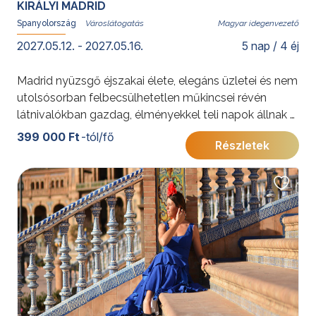
KIRÁLYI MADRID
Spanyolország
Magyar idegenvezető
2027.05.12. - 2027.05.16.
5 nap / 4 éj
Madrid nyüzsgő éjszakai élete, elegáns üzletei és nem
utolsósorban felbecsülhetetlen műkincsei révén
látnivalókban gazdag, élményekkel teli napok állnak a
városba látogató vendégek előtt. Apropó vendégek: a
399 000 Ft
-tól/fő
Részletek
helyiek, a madrileno-k híresen nyíltszívűek és
barátságosak a nézelődő turistákkal.
További érdekességekért Spanyolországról kattintson
ide
.