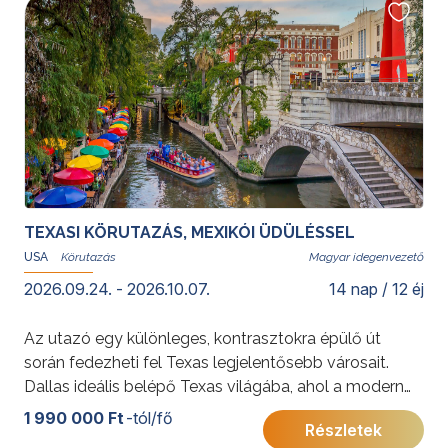
ígérnek.
További érdekességekért az Amerikai Egyesült
Államokról kattintson
ide
.
TEXASI KÖRUTAZÁS, MEXIKÓI ÜDÜLÉSSEL
USA
Magyar idegenvezető
2026.09.24. - 2026.10.07.
14 nap / 12 éj
Az utazó egy különleges, kontrasztokra épülő út
során fedezheti fel Texas legjelentősebb városait.
Dallas ideális belépő Texas világába, ahol a modern
nagyvárosi élet és a hagyományos cowboy-kultúra
1 990 000 Ft
-tól/fő
Részletek
találkozik. Az aktív programokkal töltött napokat