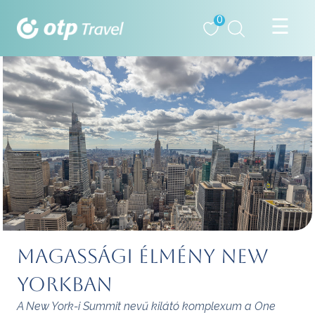
0
Magassági élmény New
Yorkban
A New York-i Summit nevű kilátó komplexum a One