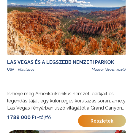
utazásnak, de visszatérő látogatóknak is kiváló
választás.
További érdekességekért az Amerikai Egyesült
Államokról kattintson
ide
.
, Kanadáról pedig
ide
.
LAS VEGAS ÉS A LEGSZEBB NEMZETI PARKOK
USA
Magyar idegenvezető
Ismerje meg Amerika ikonikus nemzeti parkjait és
legendás tájait egy különleges körutazás során, amely
Las Vegas fényárban úszó világától a Grand Canyon
fenséges mélységéig vezet. A Monument Valley
1 789 000 Ft
-tól/fő
Részletek
vörös sziklái, a Bryce Canyon tündérkéményei és a
Zion lenyűgöző szurdokai egy életre szóló élményt