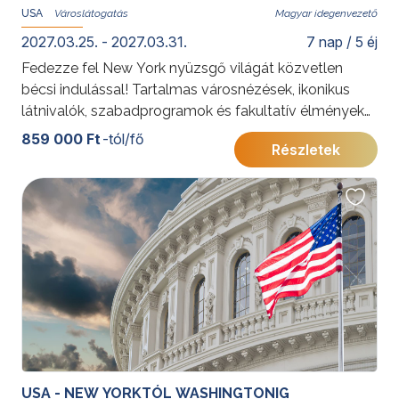
USA
Magyar idegenvezető
2027.03.25. - 2027.03.31.
7 nap / 5 éj
Fedezze fel New York nyüzsgő világát közvetlen
bécsi indulással! Tartalmas városnézések, ikonikus
látnivalók, szabadprogramok és fakultatív élmények
várják Önt az „álmok városában”.
859 000 Ft
-tól/fő
Részletek
További érdekességekért az Amerikai Egyesült
Államokról kattintson
ide
.
Az ajánlat budapesti indulással is elérhető:
New York -
a város, ami soha nem alszik
USA - NEW YORKTÓL WASHINGTONIG