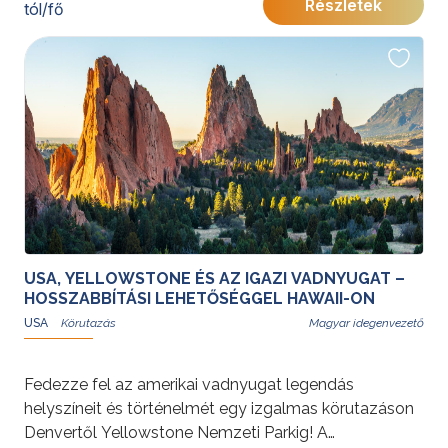
Részletek
tól/fő
vízesés. A program a nagyvárosi élet pezsgését és a
természet páratlan szépségét ötvözi.
További érdekességekért az Amerikai Egyesült
Államokról kattintson
ide
.
Programunkat
Gyémánt Balázs
idegenvezető, utazó blogger és hivatásos világutazó
teszi teljessé, aki helyismeretével és tapasztalatával
az utazás különleges élményét és hangulatát
biztosítja.
USA, YELLOWSTONE ÉS AZ IGAZI VADNYUGAT –
HOSSZABBÍTÁSI LEHETŐSÉGGEL HAWAII-ON
USA
Magyar idegenvezető
Fedezze fel az amerikai vadnyugat legendás
helyszíneit és történelmét egy izgalmas körutazáson
Denvertől Yellowstone Nemzeti Parkig! A