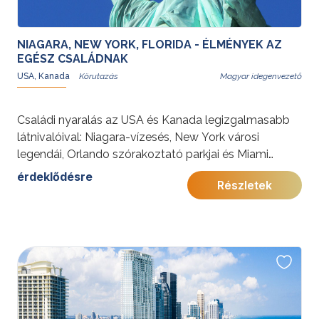
NIAGARA, NEW YORK, FLORIDA - ÉLMÉNYEK AZ
EGÉSZ CSALÁDNAK
USA, Kanada
Magyar idegenvezető
Családi nyaralás az USA és Kanada legizgalmasabb
látnivalóival: Niagara-vízesés, New York városi
legendái, Orlando szórakoztató parkjai és Miami
napfényes strandjai felejthetetlen élményt nyújtanak
érdeklődésre
Részletek
minden korosztálynak.
További érdekességekért az Amerikai Egyesült
Államokról kattintson
ide
.
Előkészületben: 2027