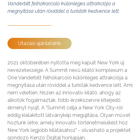
Vanderbilt felhőkarcoló különleges attrakciója a
megnyitása után röviddel a turisták kedvence lett.
Utazási ajánlataink
2021 októberében nyitotta meg kapuit New York új
nevezetessége. A Summit nevű kilátó komplexum a
One Vanderbilt felhőkarcoló különleges attrakciója a
megnyitása után röviddel a turisták kedvence lett. Ami
nem véletlen, hiszen az innovatív kilátó, ahogy az
alkotók fogalmaztak, több érzékszervre kiterjedő
élményt nyújt. A "Summit célja a New York City-ről
eddig kialakított látványkép megújítása. Olyan művet
hoztunk létre, amely innovatív történetmesélést hoz
New York legjobb kilátásához" - olvasható a projektet
gondozó Kenzo Digital honlapján.