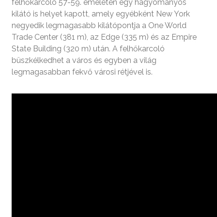
felhőkarcoló 57-59. emeletén egy hagyományos
kilátó is helyet kapott, amely egyébként New York
negyedik legmagasabb kilátópontja a One World
Trade Center (381 m), az Edge (335 m) és az Empire
State Building (320 m) után. A felhőkarcoló
büszkélkedhet a város és egyben a világ
legmagasabban fekvő városi rétjével is.