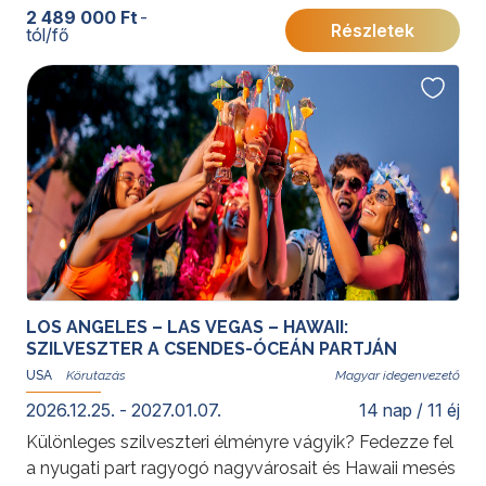
vadregényes tájak, indián kultúra és aranyláz kora
2 489 000 Ft
-
Részletek
tól/fő
életre kelnek, miközben megcsodálhatja a Sziklás-
hegység és a Snake River páratlan szépségét.
További érdekességekért az Amerikai Egyesült
Államokról kattintson
ide
.
LOS ANGELES – LAS VEGAS – HAWAII:
SZILVESZTER A CSENDES-ÓCEÁN PARTJÁN
USA
Magyar idegenvezető
2026.12.25. - 2027.01.07.
14 nap / 11 éj
Különleges szilveszteri élményre vágyik? Fedezze fel
a nyugati part ragyogó nagyvárosait és Hawaii mesés