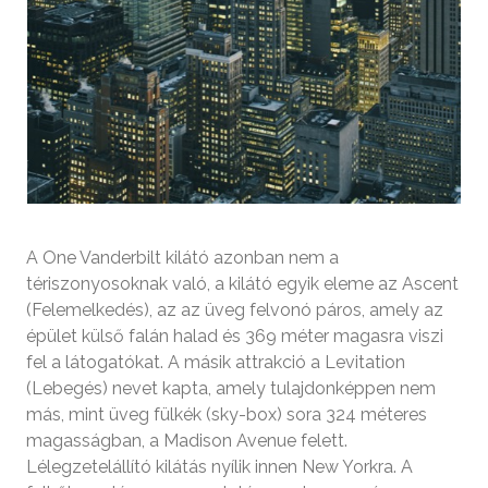
A One Vanderbilt kilátó azonban nem a
tériszonyosoknak való, a kilátó egyik eleme az Ascent
(Felemelkedés), az az üveg felvonó páros, amely az
épület külső falán halad és 369 méter magasra viszi
fel a látogatókat. A másik attrakció a Levitation
(Lebegés) nevet kapta, amely tulajdonképpen nem
más, mint üveg fülkék (sky-box) sora 324 méteres
magasságban, a Madison Avenue felett.
Lélegzetelállító kilátás nyílik innen New Yorkra. A