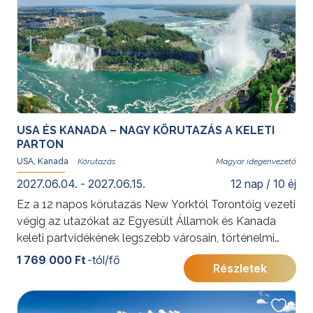
Államokról kattintson
ide
.
USA ÉS KANADA – NAGY KÖRUTAZÁS A KELETI
PARTON
USA, Kanada
Magyar idegenvezető
2027.06.04. - 2027.06.15.
12 nap / 10 éj
Ez a 12 napos körutazás New Yorktól Torontóig vezeti
végig az utazókat az Egyesült Államok és Kanada
keleti partvidékének legszebb városain, történelmi
emlékhelyein és természeti látnivalóin. A modern
1 769 000 Ft
-tól/fő
Részletek
világvárosok, a francia-kanadai kultúra, a festői 1000-
sziget vidéke és a Niagara-vízesés együtt olyan
élményt nyújtanak, amely első észak-amerikai