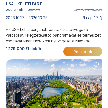
USA - KELETI PART
USA, Kanada
Magyar idegenvezető
2026.10.17. - 2026.10.25.
9 nap / 7 éj
Az USA keleti partjának körutazása lenyűgöző
városokat, lélegzetelállító panorámákat és természeti
csodákat kínál: New York nyüzsgése, a Niagara-
vízesés ereje és Washington történelmi emlékei
1 279 000 Ft
-tól/fő
Részletek
felejthetetlen élményt nyújtanak. A felhőkarcolóktól a
tóvidékig, ez az utazás Amerika sokszínűségét tárja
fel.
További érdekességekért az Amerikai Egyesült
Államokról kattintson
ide
.