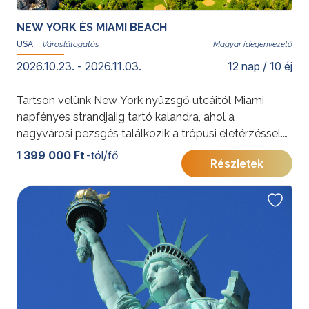
NEW YORK ÉS MIAMI BEACH
USA
Magyar idegenvezető
2026.10.23. - 2026.11.03.
12 nap / 10 éj
Tartson velünk New York nyüzsgő utcáitól Miami
napfényes strandjaiig tartó kalandra, ahol a
nagyvárosi pezsgés találkozik a trópusi életérzéssel.
Ikonikus látnivalók, art deco hangulat és kulturális
1 399 000 Ft
-tól/fő
Részletek
sokszínűség várja egy felejthetetlen utazáson.
További érdekességekért az Amerikai Egyesült
Államokról kattintson
ide
.