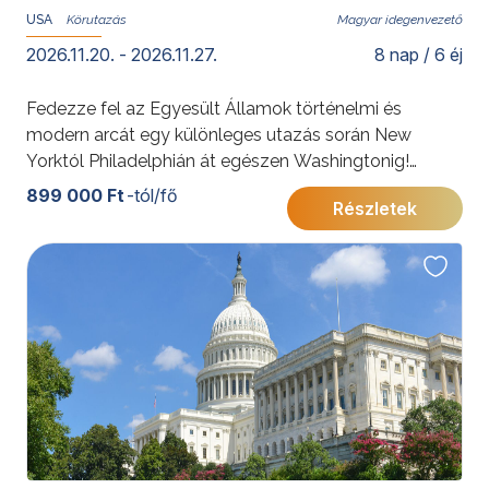
USA
Magyar idegenvezető
2026.11.20. - 2026.11.27.
8 nap / 6 éj
Fedezze fel az Egyesült Államok történelmi és
modern arcát egy különleges utazás során New
Yorktól Philadelphián át egészen Washingtonig!
Három ikonikus város, ahol Amerika múltja és jelene
899 000 Ft
-tól/fő
Részletek
lenyűgöző módon találkozik.
További érdekességekért az Amerikai Egyesült
Államokról kattintson
ide
.