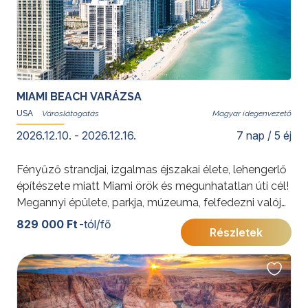
MIAMI BEACH VARÁZSA
USA
Magyar idegenvezető
2026.12.10. - 2026.12.16.
7 nap / 5 éj
Fényűző strandjai, izgalmas éjszakai élete, lehengerlő
építészete miatt Miami örök és megunhatatlan úti cél!
Megannyi épülete, parkja, múzeuma, felfedezni valója
mellett egy percre sem lehet unatkozni. Csoportos
829 000 Ft
-tól/fő
Részletek
városlátogatásunk Miami varázsát igyekszik
megfejteni és a remekbe szabott art deco kulisszák
mögé bepillantani.
További érdekességekért az Amerikai Egyesült
Államokról kattintson
ide
.