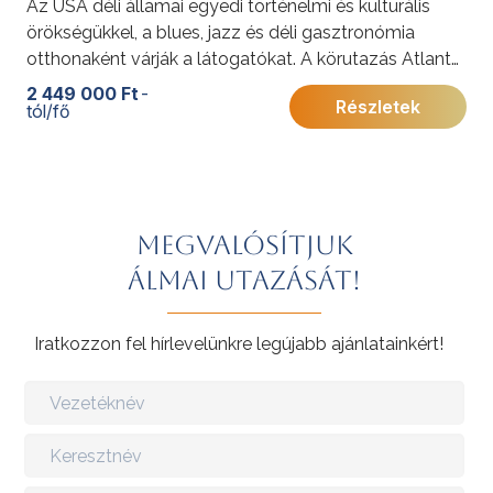
Az USA déli államai egyedi történelmi és kulturális
örökségükkel, a blues, jazz és déli gasztronómia
otthonaként várják a látogatókat. A körutazás Atlanta,
St. Augustine, a legendás ültetvények és New Orleans
2 449 000 Ft
-
Részletek
tól/fő
színes világán keresztül mutatja be Dixie varázsát és
gazdag múltját.
További érdekességekért az Amerikai Egyesült
Államokról kattintson
ide
.
Megvalósítjuk
álmai utazását!
Iratkozzon fel hírlevelünkre legújabb ajánlatainkért!