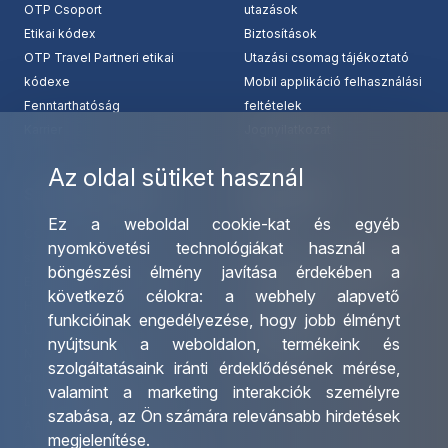
OTP Csoport
utazások
Etikai kódex
Biztosítások
OTP Travel Partneri etikai
Utazási csomag tájékoztató
kódexe
Mobil applikáció felhasználási
Fenntarthatóság
feltételek
Karrier
Jognyilatkozat
Az oldal sütiket használ
Szolgáltatásaink
Kapcsolat
Ez a weboldal cookie-kat és egyéb
Csoportos utazások
Irodáink
nyomkövetési technológiákat használ a
szervezése
Utazásszervező partnereink
böngészési élmény javítása érdekében a
Egyéni utak szervezése
Viszonteladó Partnereink
következő célokra:
a webhely alapvető
Hajóutak
Partnereinknek
funkcióinak engedélyezése
,
hogy jobb élményt
Üzleti utaztatás
Utazási kérdőív
nyújtsunk a weboldalon
,
termékeink és
Nemzetközi tanár és
Impresszum
szolgáltatásaink iránti érdeklődésének mérése,
diákigazolványok
valamint a marketing interakciók személyre
Letölthető katalógusunk
szabása
,
az Ön számára relevánsabb hirdetések
Ajándékutalvány
megjelenítése
.