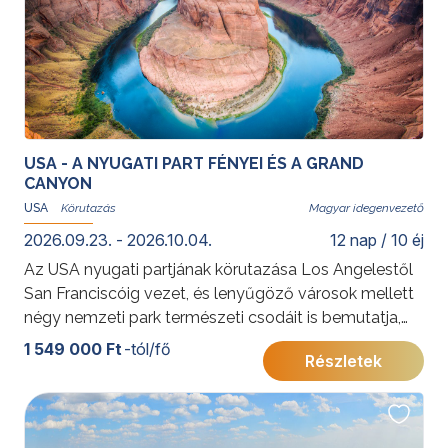
USA - A NYUGATI PART FÉNYEI ÉS A GRAND
CANYON
USA
Magyar idegenvezető
2026.09.23. - 2026.10.04.
12 nap / 10 éj
Az USA nyugati partjának körutazása Los Angelestől
San Franciscóig vezet, és lenyűgöző városok mellett
négy nemzeti park természeti csodáit is bemutatja,
köztük a Grand Canyon és Bryce Canyon különleges
1 549 000 Ft
-tól/fő
Részletek
tájait. A sztárok városától a szürreális kőoszlopokig ez
az út az amerikai természet és városi élet legjavát
kínálja.
További érdekességekért az Amerikai Egyesült