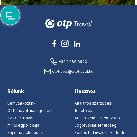
+36 1 486 6600
otptravel@otptravel.hu
Rólunk
Hasznos
Bemutatkozunk
Általános szerződési
OTP Travel management
feltételek
Az OTP Travel
Adatkezelési tájékoztató
minőségpolitikája
Jogorvoslati lehetőség
Sajtómegjelenések
Fontos tudnivalók - külföldi