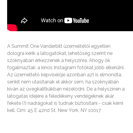
A Summit One Vanderbilt üzemeltetői egyetlen
dologra kérik a látogatókat, lehetőség szerint ne
szoknyában érkezzenek a helyszínre. Ahogy ők
fogalmaztak: a kínos Instagram fotókat jobb elkerülni.
Az üzemeltető képviselője azonban azt is elmondta,
senkit nem utasítanak el akkor sem, ha szoknyában
kíván az üvegkalitkákban nézelődni. De a helyszínen a
látogatás idejére a feledékeny vendégeknek akár
fekete (!) nadrágokat is tudnak biztosítani - csak kérni
kell. Cím: 45 E 42nd St, New York, NY 10017