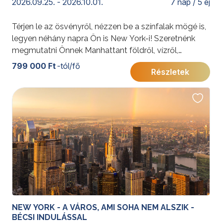
2026.09.25. - 2026.10.01.
7 nap / 5 éj
Térjen le az ösvényről, nézzen be a színfalak mögé is,
legyen néhány napra Ön is New York-i! Szeretnénk
megmutatni Önnek Manhattant földről, vízről,
levegőből! Múzeum, piac és sportesemény,
799 000 Ft
-tól/fő
Részletek
felhőkarcolók és metró – megannyi képeslap, melyen
saját fényképei köszönnek vissza. Tartson velünk az
izgalmas programon, mely betekintést nyújt a világ
talán legismertebb városának életébe!
További érdekességekért az Amerikai Egyesült
Államokról kattintson
ide
.
Az elhelyezés Superior/Premium kategóriájú
szállodában történik, Manhattan szívében. A májusi
8.-i és október 9-i időpontban a program magasabb,
Deluxe kategóriájú szállodával foglalható!
NEW YORK - A VÁROS, AMI SOHA NEM ALSZIK -
BÉCSI INDULÁSSAL