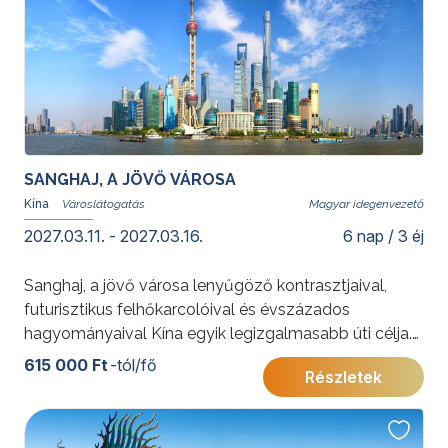
SANGHAJ, A JÖVŐ VÁROSA
Kína
Magyar idegenvezető
2027.03.11. - 2027.03.16.
6 nap / 3 éj
Sanghaj, a jövő városa lenyűgöző kontrasztjaival,
futurisztikus felhőkarcolóival és évszázados
hagyományaival Kína egyik legizgalmasabb úti célja.
A csoportos városlátogatás során a Yu Yuan kert, a
615 000 Ft
-tól/fő
Részletek
Bund híres sétánya, a modern Pudong negyed és a
város történelmi hangulatú utcái várják az utazókat. A
közvetlen repülőjáratnak és a magyar