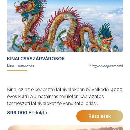
idegenvezetésnek köszönhetően az utazás
kényelmes, a fakultatív programok pedig még
színesebbé teszik az élményt.
További érdekességekért Kínáról kattintson
ide
.
KÍNAI CSÁSZÁRVÁROSOK
Kína
Magyar idegenvezető
Kína, ez az elképesztő látnivalókban bővelkedő, 4000
éves kultúrájú, hatalmas területén káprázatos
természeti látnivalókat felvonultató, óriási
metropoliszaival és elfeledett falvaival ámulatba ejtő
899 000 Ft
-tól/fő
Részletek
ország lenyűgöző élmény. A körutazás a
legfontosabb látnivalókat ismerteti Peking, X’ian,