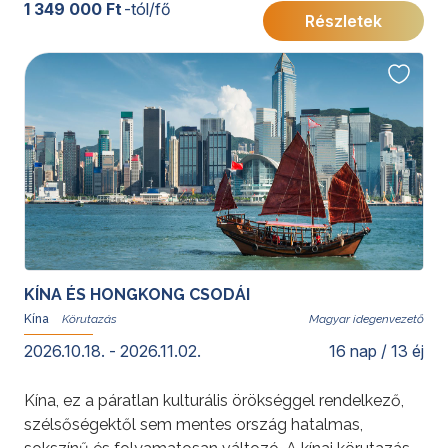
utazás során Peking, Sanghaj, Xi’an, Hangzhou, Suzhou
1 349 000 Ft
-tól/fő
Részletek
és Wuzhen tárja fel e különleges ország időtlen
értékeit.
További érdekességekért Kínáról kattintson
ide
.
KÍNA ÉS HONGKONG CSODÁI
Kína
Magyar idegenvezető
2026.10.18. - 2026.11.02.
16 nap / 13 éj
Kína, ez a páratlan kulturális örökséggel rendelkező,
szélsőségektől sem mentes ország hatalmas,