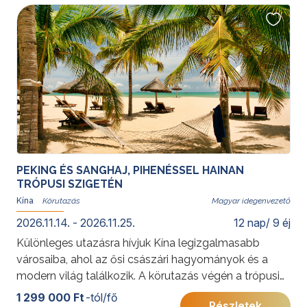
látványosságai teszik felejthetetlenné az élményt.
Merüljön el a helyi kultúrában és gasztronómiában a
program során!
További érdekességekért Kínáról kattintson
ide
.
PEKING ÉS SANGHAJ, PIHENÉSSEL HAINAN
TRÓPUSI SZIGETÉN
Kína
Magyar idegenvezető
2026.11.14. - 2026.11.25.
12 nap/ 9 éj
Különleges utazásra hívjuk Kína legizgalmasabb
városaiba, ahol az ősi császári hagyományok és a
modern világ találkozik. A körutazás végén a trópusi
Hainan-sziget várja utasainkat: Kína „keleti Hawaiija”,
1 299 000 Ft
-tól/fő
Részletek