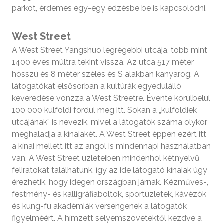
parkot, érdemes egy-egy edzésbe be is kapcsolódni.
West Street
A West Street Yangshuo legrégebbi utcája, több mint
1400 éves múltra tekint vissza. Az utca 517 méter
hosszú és 8 méter széles és S alakban kanyarog. A
látogatókat elsősorban a kultúrák egyedülálló
keveredése vonzza a West Streetre. Évente körülbelül
100 000 külföldi fordul meg itt. Sokan a „külföldiek
utcájának” is nevezik, mivel a látogatók száma olykor
meghaladja a kínaiakét. A West Street éppen ezért itt
a kínai mellett itt az angol is mindennapi használatban
van. A West Street üzleteiben mindenhol kétnyelvű
feliratokat találhatunk, így az ide látogató kínaiak úgy
érezhetik, hogy idegen országban járnak. Kézműves-,
festmény- és kalligráfiaboltok, sportüzletek, kávézók
és kung-fu akadémiák versengenek a látogatók
figyelméért. A hímzett selyemszövetektől kezdve a