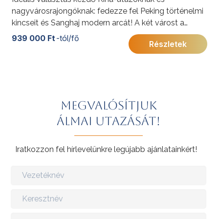
nagyvárosrajongóknak: fedezze fel Peking történelmi
kincseit és Sanghaj modern arcát! A két várost a
látványos szuperexpressz köti össze, amely
939 000 Ft
-tól/fő
Részletek
kevesebb mint 5 óra alatt szeli át az országot.
További érdekességekért Kínáról kattintson
ide
.
Megvalósítjuk
álmai utazását!
Iratkozzon fel hírlevelünkre legújabb ajánlatainkért!