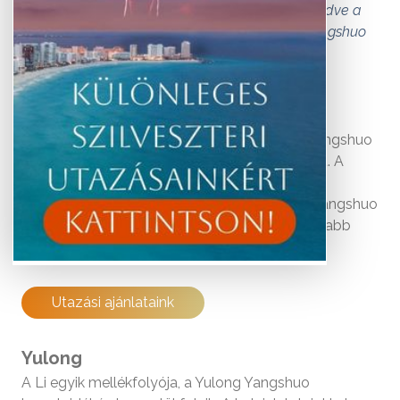
otthont. A magasra törő karszthegységektől kezdve a
csodálatos vízi utakon át a buja rizsföldekig Yangshuo
ezernyi látnivalót tartogat.
A
kínai
Guilintől másfél órányira délre fekvő Yangshuo
Dél-Kína legváltozatosabb tájainak ad otthont. A
magasra törő karszthegységektől kezdve a
csodálatos vízi utakon át a buja rizsföldekig Yangshuo
ezernyi látnivalót tartogat. Ezúttal a legfontosabb
vettük sorra.
Utazási ajánlataink
Yulong
A Li egyik mellékfolyója, a Yulong Yangshuo