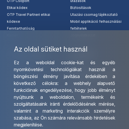
OTP Csoport
utazások
Etikai kódex
Biztosítások
OTP Travel Partneri etikai
Utazási csomag tájékoztató
kódexe
Mobil applikáció felhasználási
Fenntarthatóság
feltételek
Karrier
Jognyilatkozat
Az oldal sütiket használ
Szolgáltatásaink
Kapcsolat
Ez a weboldal cookie-kat és egyéb
Csoportos utazások
Irodáink
nyomkövetési technológiákat használ a
szervezése
Utazásszervező partnereink
böngészési élmény javítása érdekében a
Egyéni utak szervezése
Viszonteladó Partnereink
következő célokra:
a webhely alapvető
Hajóutak
Partnereinknek
funkcióinak engedélyezése
,
hogy jobb élményt
Üzleti utaztatás
Utazási kérdőív
nyújtsunk a weboldalon
,
termékeink és
Nemzetközi tanár és
Impresszum
szolgáltatásaink iránti érdeklődésének mérése,
diákigazolványok
valamint a marketing interakciók személyre
Letölthető katalógusunk
szabása
,
az Ön számára relevánsabb hirdetések
Ajándékutalvány
megjelenítése
.
OTP Travel kedvezmények