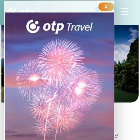
X
0
Dél-Kína attrakciója:
Yangshuo
Yangshuo Dél-Kína legváltozatosabb tájainak ad