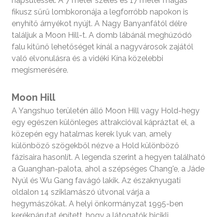
napsütéssel. A 7 méter széles és 17 méter magas
fikusz sűrű lombkoronája a legforróbb napokon is
enyhítő árnyékot nyújt. A Nagy Banyanfától délre
találjuk a Moon Hill-t. A domb lábánál meghúzódó
falu kitűnő lehetőséget kínál a nagyvárosok zajától
való elvonulásra és a vidéki Kína közelebbi
megismerésére.
Moon Hill
A Yangshuo területén álló Moon Hill vagy Hold-hegy
egy egészen különleges attrakcióval kápráztat el, a
közepén egy hatalmas kerek lyuk van, amely
különböző szögekből nézve a Hold különböző
fázisaira hasonlít. A legenda szerint a hegyen található
a Guanghan-palota, ahol a szépséges Chang'e, a Jáde
Nyúl és Wu Gang favágó lakik. Az északnyugati
oldalon 14 sziklamászó útvonal várja a
hegymászókat. A helyi önkormányzat 1995-ben
kerékpárutat épített, hogy a látogatók bicikli