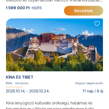
sokszínű és folyamatosan változó. A kínai körutazás a
legszebb látnivalók mellett Kína igazi arcát is
1 599 000 Ft
-tól/fő
Részletek
igyekszik megmutatni.
További érdekességekért Kínáról kattintson
ide
.
KÍNA ÉS TIBET
Kína
Magyar idegenvezető
2026.10.14. - 2026.10.24.
11 nap / 8 éj
Kína lenyűgöző kulturális örökségű, hatalmas és
folyamatosan változó országa mindig meg tudja