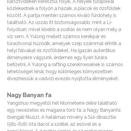
karsztvidékén keresztül folyik. A helyiek tutajokkal
közlekednek a folyón a házaik, a piacok és rizsföldek
között. A partja mentén számos kiváló fürdőhely is
található. Az úszás itt biztonságosabb, mint a Li-
folyóban, mivel kisebb a sodrás és nem olyan mély a
víz sem. A Yulong mellett számos kerékpár és
túraútvonal húzódik, amelyek szép számmal érintik a
helyi falvakat és rizsföldeket. Ha igazán autentikus
élményekre vágyunk, érdemes egy ilyen túrára
befizetni. A Yulong a rafting szerelmeseinek is számos
lehetőséget kínál, hogy különleges környezetben
élvezhessük a vadvízi evezés nyújtotta élményeket.
Nagy Banyan fa
Yangshuo megyétől hét kilométerre délre található
egy nevezetes és magasra törő fa: a Nagy Banyanfa
(bengáli fikusz). A hatalmas növény a Sui-dinasztia
(581-618) óta dacol a széllel, az esővel és a