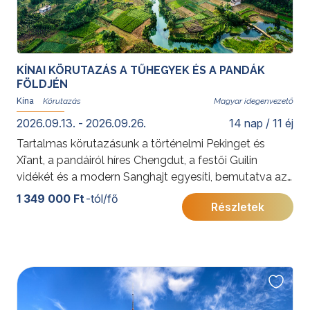
KÍNAI KÖRUTAZÁS A TŰHEGYEK ÉS A PANDÁK
FÖLDJÉN
Kína
Magyar idegenvezető
2026.09.13. - 2026.09.26.
14 nap / 11 éj
Tartalmas körutazásunk a történelmi Pekinget és
Xi’ant, a pandáiról híres Chengdut, a festői Guilin
vidékét és a modern Sanghajt egyesíti, bemutatva az
ország sokszínűségét.
1 349 000 Ft
-tól/fő
Részletek
További érdekességekért Kínáról kattintson
ide
.
A 2026. szeptember 13–26. időpontra vonatkozó
részletes program a következő linken tekinthető meg.
Kínai körutazás a tűhegyek és pandák földjén