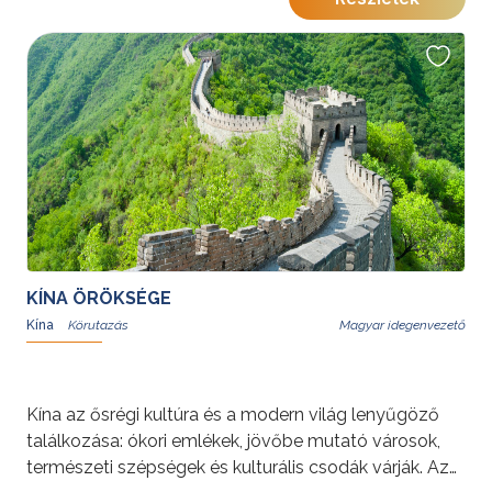
amely hófehér homokos partjaival, türkizkék öbleivel
és buja növényzetével a teljes kikapcsolódás
tökéletes helyszíne. A festői Yalong-öbölben eltöltött
napok méltó lezárását adják az élményekben gazdag
körutazásnak.
További érdekességekért Kínáról kattintson
ide
.
KÍNA ÖRÖKSÉGE
Kína
Magyar idegenvezető
Kína az ősrégi kultúra és a modern világ lenyűgöző
találkozása: ókori emlékek, jövőbe mutató városok,
természeti szépségek és kulturális csodák várják. Az