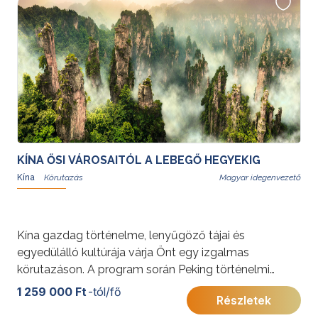
Sanghaj útvonalon.
További érdekességekért Kínáról kattintson
ide
.
KÍNA ŐSI VÁROSAITÓL A LEBEGŐ HEGYEKIG
Kína
Magyar idegenvezető
Kína gazdag történelme, lenyűgöző tájai és
egyedülálló kultúrája várja Önt egy izgalmas
körutazáson. A program során Peking történelmi
csodái, a Kínai Nagy Fal, Xi’an terrakotta hadserege,
1 259 000 Ft
-tól/fő
Részletek
Zhangjiajie természeti szépségei és Sanghaj modern