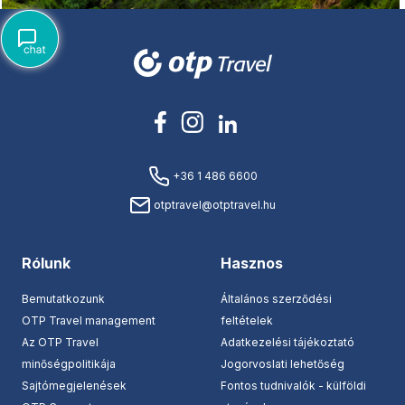
+36 1 486 6600
otptravel@otptravel.hu
Rólunk
Hasznos
Bemutatkozunk
Általános szerződési
OTP Travel management
feltételek
Az OTP Travel
Adatkezelési tájékoztató
minőségpolitikája
Jogorvoslati lehetőség
Sajtómegjelenések
Fontos tudnivalók - külföldi