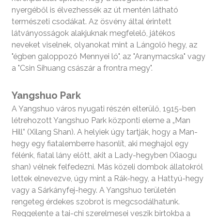
nyergéből is élvezhessék az út mentén látható
természeti csodákat. Az ösvény által érintett
látványosságok alakjuknak megfelelő, játékos
neveket viselnek, olyanokat mint a Lángoló hegy, az
"égben galoppozó Mennyei ló", az "Aranymacska" vagy
a "Csin Sihuang császár a frontra megy".
Yangshuo Park
A Yangshuo város nyugati részén elterülő, 1915-ben
létrehozott Yangshuo Park központi eleme a „Man
Hill” (Xilang Shan). A helyiek úgy tartják, hogy a Man-
hegy egy fiatalemberre hasonlít, aki meghajol egy
félénk, fiatal lány előtt, akit a Lady-hegyben (Xiaogu
shan) vélnek felfedezni. Más közeli dombok állatokról
lettek elnevezve, úgy mint a Rák-hegy, a Hattyú-hegy
vagy a Sárkányfej-hegy. A Yangshuo területén
rengeteg érdekes szobrot is megcsodálhatunk.
Reggelente a tai-chi szerelmesei veszik birtokba a