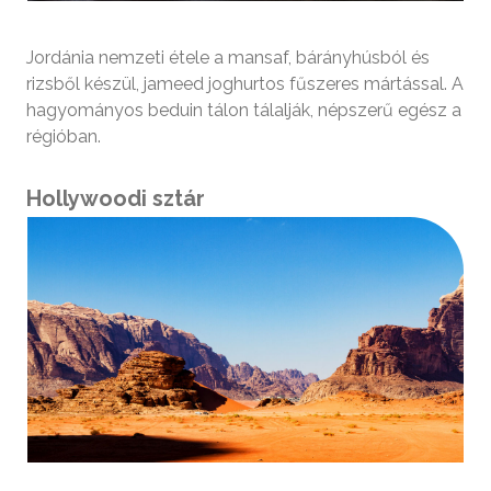
Jordánia nemzeti étele a mansaf, bárányhúsból és
rizsből készül, jameed joghurtos fűszeres mártással. A
hagyományos beduin tálon tálalják, népszerű egész a
régióban.
Hollywoodi sztár