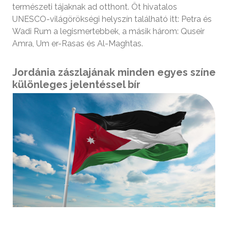
természeti tájaknak ad otthont. Öt hivatalos
UNESCO-világörökségi helyszín található itt: Petra és
Wadi Rum a legismertebbek, a másik három: Quseir
Amra, Um er-Rasas és Al-Maghtas.
Jordánia zászlajának minden egyes színe
különleges jelentéssel bír