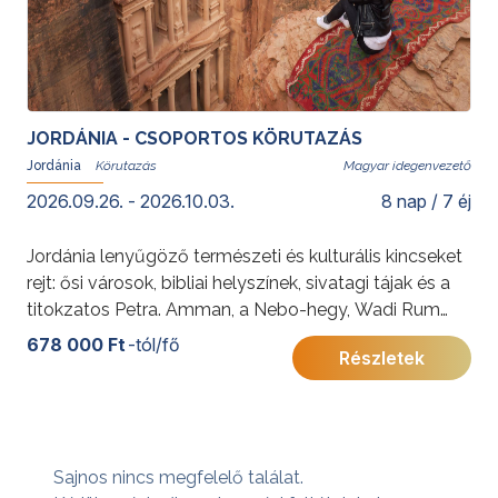
JORDÁNIA - CSOPORTOS KÖRUTAZÁS
Jordánia
Magyar idegenvezető
2026.09.26. - 2026.10.03.
8 nap / 7 éj
Jordánia lenyűgöző természeti és kulturális kincseket
rejt: ősi városok, bibliai helyszínek, sivatagi tájak és a
titokzatos Petra. Amman, a Nebo-hegy, Wadi Rum
vagy a Holt-tenger mind felejthetetlen élményekkel
678 000 Ft
-tól/fő
Részletek
gazdagítják az utazót.
További érdekességekért Jordániáról kattintson
ide
.
Sajnos nincs megfelelő találat.