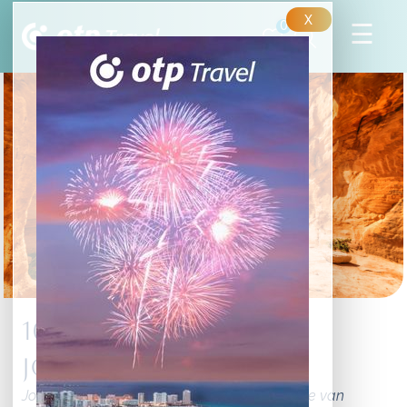
X
0
10 érdekesség
Jordániáról
Jordánia gazdag kultúrája és történelme tele van