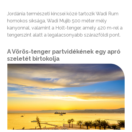
Jordánia természeti kincsei közé tartozik Wadi Rum
homokos síksága, Wadi Mujib 500 méter mély
kanyonnal, valamint a Holt-tenger, amely 420 m-rel a
tengerszint alatt a legalacsonyabb szárazföldi pont.
A Vörös-tenger partvidékének egy apró
szeletét birtokolja