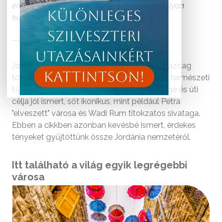
érdekességekkel. Csokorba gyűjtöttünk 10 olyan
különleges tényt, melyet kevesen ismernek.
Jordánia
egy kis ország a Közel-Keleten. Gazdag
történelmet és kultúrát, valamint gyönyörű természeti
tájakat rejt magában. Néhány nevezetessége és úti
célja jól ismert, sőt ikonikus, mint például Petra
"elveszett" városa és Wadi Rum titokzatos sivataga.
Ebben a cikkben azonban kevésbé ismert, érdekes
tényeket gyűjtöttünk össze Jordánia nemzetéről.
Itt található a világ egyik legrégebbi
városa