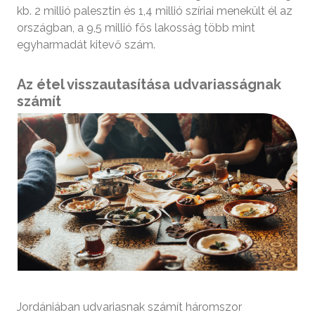
kb. 2 millió palesztin és 1,4 millió szíriai menekült él az
országban, a 9,5 millió fős lakosság több mint
egyharmadát kitevő szám.
Az étel visszautasítása udvariasságnak
számít
Jordániában udvariasnak számít háromszor