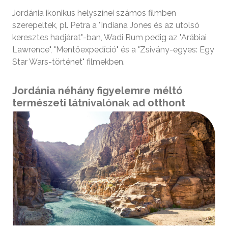
Jordánia ikonikus helyszínei számos filmben
szerepeltek, pl. Petra a "Indiana Jones és az utolsó
keresztes hadjárat"-ban, Wadi Rum pedig az "Arábiai
Lawrence", "Mentőexpedíció" és a "Zsivány-egyes: Egy
Star Wars-történet" filmekben.
Jordánia néhány figyelemre méltó
természeti látnivalónak ad otthont