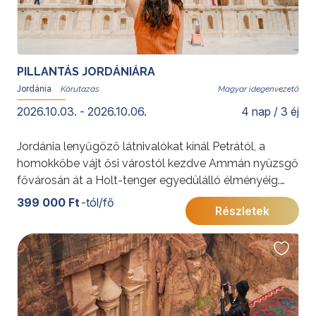
PILLANTÁS JORDÁNIÁRA
Jordánia
Magyar idegenvezető
2026.10.03. - 2026.10.06.
4 nap / 3 éj
Jordánia lenyűgöző látnivalókat kínál Petrától, a
homokkőbe vájt ősi várostól kezdve Ammán nyüzsgő
fővárosán át a Holt-tenger egyedülálló élményéig.
Fedezze fel velünk e különleges ország történelmi és
399 000 Ft
-tól/fő
Részletek
természeti kincseit!
További érdekességekért Jordániáról kattintson
ide
.