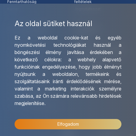
Fenntarthatóság
feltételek
Karrier
Jognyilatkozat
Az oldal sütiket használ
Szolgáltatásaink
Kapcsolat
Ez a weboldal cookie-kat és egyéb
Csoportos utazások
Irodáink
nyomkövetési technológiákat használ a
szervezése
Utazásszervező partnereink
böngészési élmény javítása érdekében a
Egyéni utak szervezése
Viszonteladó Partnereink
következő célokra:
a webhely alapvető
Hajóutak
Partnereinknek
funkcióinak engedélyezése
,
hogy jobb élményt
Üzleti utaztatás
Utazási kérdőív
nyújtsunk a weboldalon
,
termékeink és
Nemzetközi tanár és
Impresszum
szolgáltatásaink iránti érdeklődésének mérése,
diákigazolványok
valamint a marketing interakciók személyre
Letölthető katalógusunk
szabása
,
az Ön számára relevánsabb hirdetések
Ajándékutalvány
megjelenítése
.
OTP Travel kedvezmények
Elfogadom