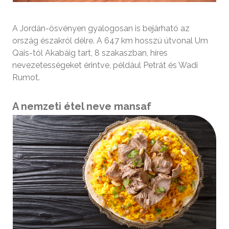
A Jordán-ösvényen gyalogosan is bejárható az
ország északról délre. A 647 km hosszú útvonal Um
Qais-tól Akabáig tart, 8 szakaszban, híres
nevezetességeket érintve, például Petrát és Wadi
Rumot.
A nemzeti étel neve mansaf