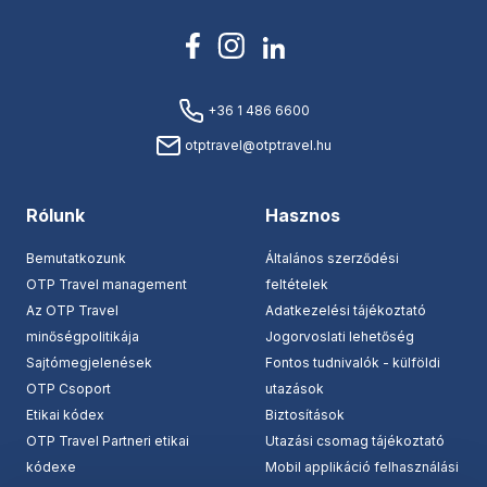
+36 1 486 6600
otptravel@otptravel.hu
Rólunk
Hasznos
Bemutatkozunk
Általános szerződési
OTP Travel management
feltételek
Az OTP Travel
Adatkezelési tájékoztató
minőségpolitikája
Jogorvoslati lehetőség
Sajtómegjelenések
Fontos tudnivalók - külföldi
OTP Csoport
utazások
Etikai kódex
Biztosítások
OTP Travel Partneri etikai
Utazási csomag tájékoztató
kódexe
Mobil applikáció felhasználási