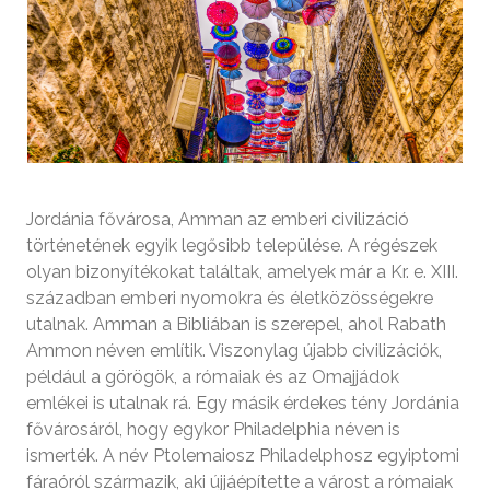
Jordánia fővárosa, Amman az emberi civilizáció
történetének egyik legősibb települése. A régészek
olyan bizonyítékokat találtak, amelyek már a Kr. e. XIII.
században emberi nyomokra és életközösségekre
utalnak. Amman a Bibliában is szerepel, ahol Rabath
Ammon néven említik. Viszonylag újabb civilizációk,
például a görögök, a rómaiak és az Omajjádok
emlékei is utalnak rá. Egy másik érdekes tény Jordánia
fővárosáról, hogy egykor Philadelphia néven is
ismerték. A név Ptolemaiosz Philadelphosz egyiptomi
fáraóról származik, aki újjáépítette a várost a rómaiak