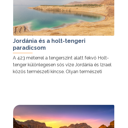
Jordánia és a holt-tengeri
paradicsom
A 423 méterrel a tengerszint alatt fekvő Holt-
tenger különlegesen sós vize Jordánia és Izrael
közös természeti kincse. Olyan természeti
csoda, amelyet feltétlenül látni, érezni kell!
tovább »