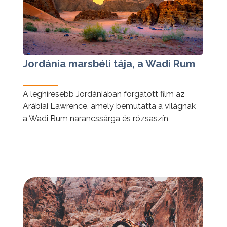
Jordánia marsbéli tája, a Wadi Rum
A leghíresebb Jordániában forgatott film az
Arábiai Lawrence, amely bemutatta a világnak
a Wadi Rum narancssárga és rózsaszín
homoksivatagát, melyet hatalmas sziklák
öveznek.
tovább »