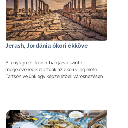
Jerash, Jordánia ókori ékköve
A lenyűgöző Jerash-ban járva szinte
megelevenedik előttünk az ókori világ élete.
Tartson velünk egy képzeletbeli városnézésen,
ismerje meg Jerash legszebb látnivalóit!
tovább »