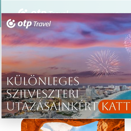
Csoportos utazások
Élmény
/
INSPIRÁCIÓK
Kezdőoldal
INSPIRÁCIÓK
tovább »