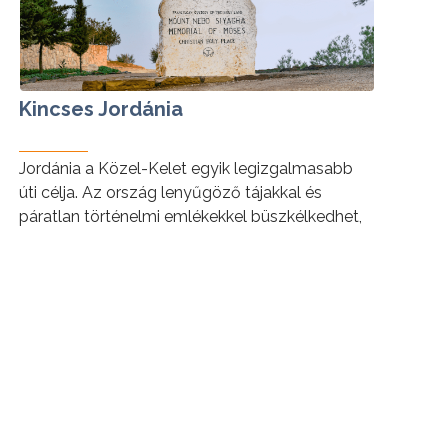
Kincses Jordánia
Jordánia a Közel-Kelet egyik legizgalmasabb
úti célja. Az ország lenyűgöző tájakkal és
páratlan történelmi emlékekkel büszkélkedhet,
amelyek az egykori nagy birodalmak és
civilizációk örökségét őrzik.