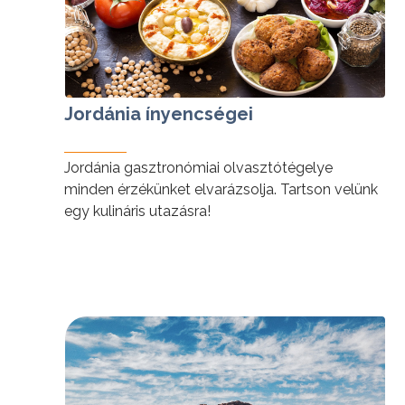
Jordánia ínyencségei
Jordánia gasztronómiai olvasztótégelye
minden érzékünket elvarázsolja. Tartson velünk
egy kulináris utazásra!
tovább »