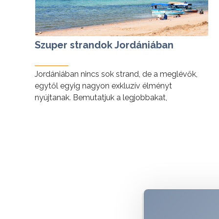
Szuper strandok Jordániában
Jordániában nincs sok strand, de a meglévők,
egytől egyig nagyon exkluzív élményt
nyújtanak. Bemutatjuk a legjobbakat,
amelyeket egyszer meg kell látogatni!