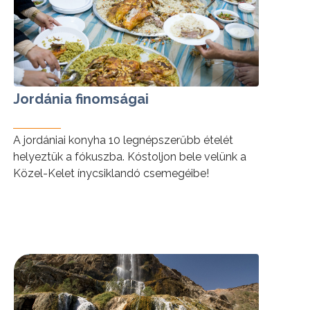
Jordánia finomságai
A jordániai konyha 10 legnépszerűbb ételét
helyeztük a fókuszba. Kóstoljon bele velünk a
Közel-Kelet ínycsiklandó csemegéibe!
tovább »