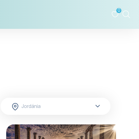
0
tovább »