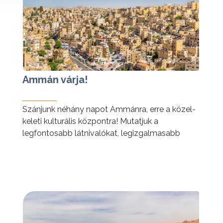
Ammán várja!
Szánjunk néhány napot Ammánra, erre a közel-
keleti kulturális központra! Mutatjuk a
legfontosabb látnivalókat, legizgalmasabb
elfoglaltságokat Jordánia fővárosában!
tovább »