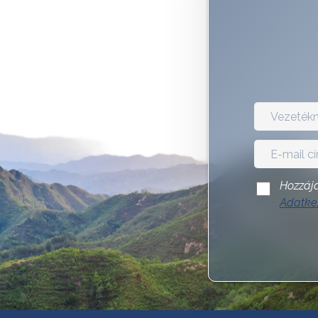
Hozzájá
Adatkez