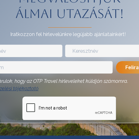
álmai utazását!
Iratkozzon fel hírlevelünkre legújabb ajánlatainkért!
rulok, hogy az OTP Travel hírleveleket küldjön számomra.
elési tájékoztató