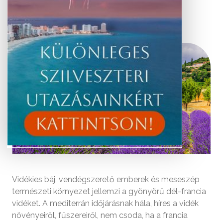
Provence
Vidékies báj, vendégszerető emberek és meseszép
természeti környezet jellemzi a gyönyörű dél-francia
vidéket. A mediterrán időjárásnak hála, híres a vidék
növényeiről, fűszereiről, nem csoda, ha a francia