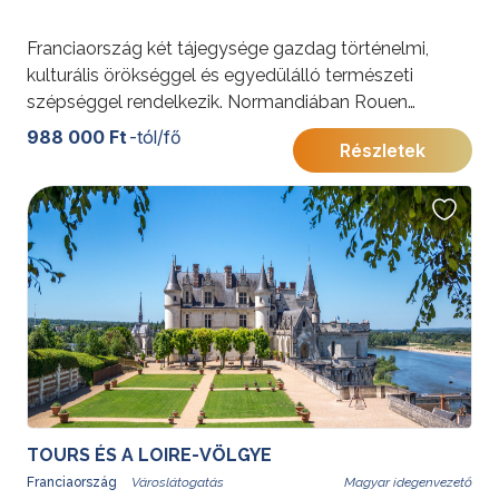
Franciaország két tájegysége gazdag történelmi,
kulturális örökséggel és egyedülálló természeti
szépséggel rendelkezik. Normandiában Rouen
középkori negyede és fagerendás házai visszarepítik
988 000 Ft
-tól/fő
Részletek
Jeanne d'Arc korába, Caen-ban a Nők Apátsága
Hódító Vilmos és Matilda királyné szerelmét meséli el
a Százéves háború idején. Bretagne-ban az Atlanti-
óceán partvidéke, semmihez nem hasonlítható
vadregényes partszakaszok, védett öblök és
világítótornyok várják az odalátogatót.
További érdekességekért Franciaországról kattintson
ide
.
TOURS ÉS A LOIRE-VÖLGYE
Franciaország
Magyar idegenvezető