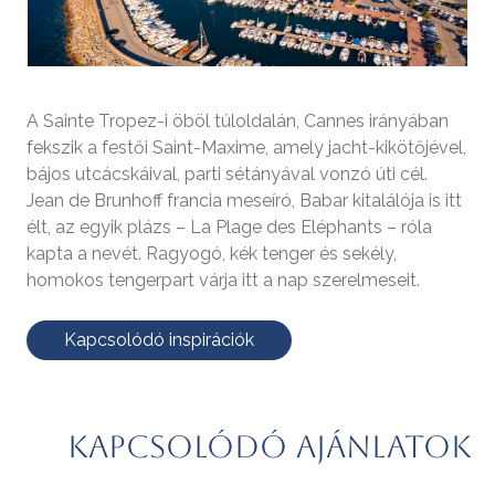
A Sainte Tropez-i öböl túloldalán, Cannes irányában
fekszik a festői Saint-Maxime, amely jacht-kikötőjével,
bájos utcácskáival, parti sétányával vonzó úti cél.
Jean de Brunhoff francia meseíró, Babar kitalálója is itt
élt, az egyik plázs – La Plage des Eléphants – róla
kapta a nevét. Ragyogó, kék tenger és sekély,
homokos tengerpart várja itt a nap szerelmeseit.
Kapcsolódó inspirációk
Kapcsolódó ajánlatok