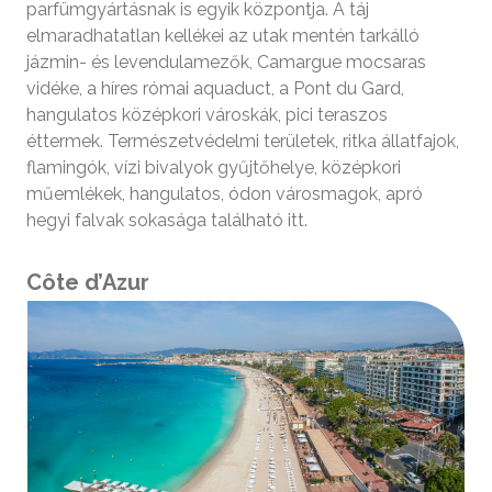
parfümgyártásnak is egyik központja. A táj
elmaradhatatlan kellékei az utak mentén tarkálló
jázmin- és levendulamezők, Camargue mocsaras
vidéke, a híres római aquaduct, a Pont du Gard,
hangulatos középkori városkák, pici teraszos
éttermek. Természetvédelmi területek, ritka állatfajok,
flamingók, vízi bivalyok gyűjtőhelye, középkori
műemlékek, hangulatos, ódon városmagok, apró
hegyi falvak sokasága található itt.
Côte d’Azur