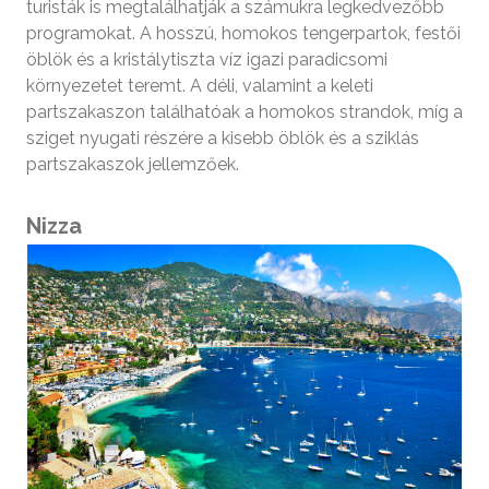
turisták is megtalálhatják a számukra legkedvezőbb
programokat. A hosszú, homokos tengerpartok, festői
öblök és a kristálytiszta víz igazi paradicsomi
környezetet teremt. A déli, valamint a keleti
partszakaszon találhatóak a homokos strandok, míg a
sziget nyugati részére a kisebb öblök és a sziklás
partszakaszok jellemzőek.
Nizza