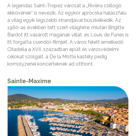
A legendás Saint-Tropez városát a „Riviéra csillogó
ékkövének” is nevezik. Az egykor aprócska halászfalu
a világ egyik legszebb strandjával büszkélkedik. Az
1960-as években tett szert világhírre, miután Brigitte
Bardot itt vásárolt magának villát, és Louis de Funes is
itt forgatta csendőr-filmjeit. A város felett emelkedő
Citadella a XVII. században épült és városvédelmi
célokat szolgált, a De la Motte kastély pedig
komolyzenei koncerteknek ad otthont.
Sainte-Maxime