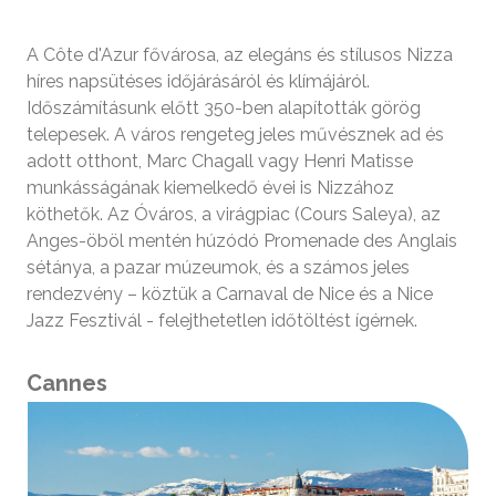
A Côte d'Azur fővárosa, az elegáns és stílusos Nizza
híres napsütéses időjárásáról és klímájáról.
Időszámításunk előtt 350-ben alapították görög
telepesek. A város rengeteg jeles művésznek ad és
adott otthont, Marc Chagall vagy Henri Matisse
munkásságának kiemelkedő évei is Nizzához
köthetők. Az Óváros, a virágpiac (Cours Saleya), az
Anges-öböl mentén húzódó Promenade des Anglais
sétánya, a pazar múzeumok, és a számos jeles
rendezvény – köztük a Carnaval de Nice és a Nice
Jazz Fesztivál - felejthetetlen időtöltést ígérnek.
Cannes