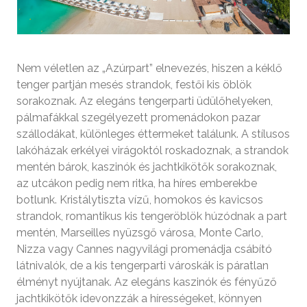
Nem véletlen az „Azúrpart” elnevezés, hiszen a kéklő
tenger partján mesés strandok, festői kis öblök
sorakoznak. Az elegáns tengerparti üdülőhelyeken,
pálmafákkal szegélyezett promenádokon pazar
szállodákat, különleges éttermeket találunk. A stílusos
lakóházak erkélyei virágoktól roskadoznak, a strandok
mentén bárok, kaszinók és jachtkikötők sorakoznak,
az utcákon pedig nem ritka, ha híres emberekbe
botlunk. Kristálytiszta vízű, homokos és kavicsos
strandok, romantikus kis tengeröblök húzódnak a part
mentén, Marseilles nyüzsgő városa, Monte Carlo,
Nizza vagy Cannes nagyvilági promenádja csábító
látnivalók, de a kis tengerparti városkák is páratlan
élményt nyújtanak. Az elegáns kaszinók és fényűző
jachtkikötők idevonzzák a hírességeket, könnyen