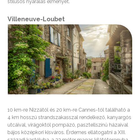
stílusos nyaralás élményét.
Villeneuve-Loubet
10 km-re Nizzától és 20 km-re Cannes-tól található a
4 km hosszú strandszakasszal rendelkező, kanyargós
utcáival, virágoktól pompázó, pasztellszínű házaival
bájos középkori kisváros. Érdemes ellátogatni a XIII.
századi kastélyba, a 33 méter magas kilátótoronyba,