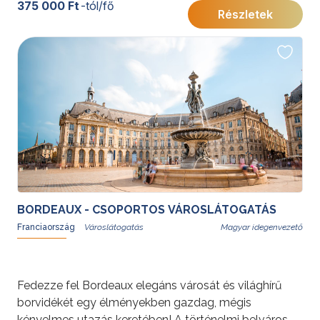
Gasztronómiája, építészeti szépségei és nyüzsgő
375 000 Ft
-tól/fő
Részletek
kultúrája teszi teljesen egyedülállóvá ezt a különleges
metropoliszt.
További érdekességekért Franciaországról kattintson
ide
.
BORDEAUX - CSOPORTOS VÁROSLÁTOGATÁS
Franciaország
Magyar idegenvezető
Fedezze fel Bordeaux elegáns városát és világhírű
borvidékét egy élményekben gazdag, mégis
kényelmes utazás keretében! A történelmi belváros, a