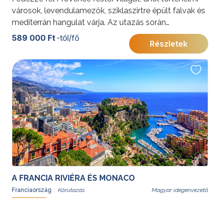
városok, levendulamezők, sziklaszirtre épült falvak és
mediterrán hangulat várja. Az utazás során
megismerheti Arles és Aix-en-Provence művészi
589 000 Ft
-tól/fő
Részletek
örökségét, a Luberon vidék romantikus tájait, valamint
Marseille és Cassis lenyűgöző tengerpartját.
További érdekességekért Franciaországról kattintson
ide
.
A FRANCIA RIVIÉRA ÉS MONACO
Franciaország
Magyar idegenvezető