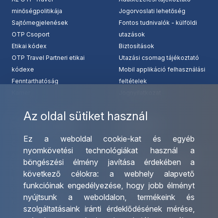
minőségpolitikája
Jogorvoslati lehetőség
Sajtómegjelenések
Fontos tudnivalók - külföldi
OTP Csoport
utazások
Etikai kódex
Biztosítások
OTP Travel Partneri etikai
Utazási csomag tájékoztató
kódexe
Mobil applikáció felhasználási
Fenntarthatóság
feltételek
Karrier
Jognyilatkozat
Az oldal sütiket használ
Szolgáltatásaink
Kapcsolat
Ez a weboldal cookie-kat és egyéb
Csoportos utazások
Irodáink
nyomkövetési technológiákat használ a
szervezése
Utazásszervező partnereink
böngészési élmény javítása érdekében a
Egyéni utak szervezése
Viszonteladó Partnereink
következő célokra:
a webhely alapvető
Hajóutak
Partnereinknek
funkcióinak engedélyezése
,
hogy jobb élményt
Üzleti utaztatás
Utazási kérdőív
nyújtsunk a weboldalon
,
termékeink és
Nemzetközi tanár és
Impresszum
szolgáltatásaink iránti érdeklődésének mérése,
diákigazolványok