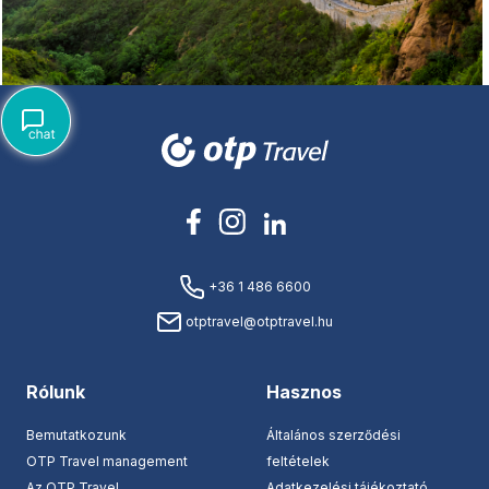
+36 1 486 6600
otptravel@otptravel.hu
Rólunk
Hasznos
Bemutatkozunk
Általános szerződési
OTP Travel management
feltételek
Az OTP Travel
Adatkezelési tájékoztató