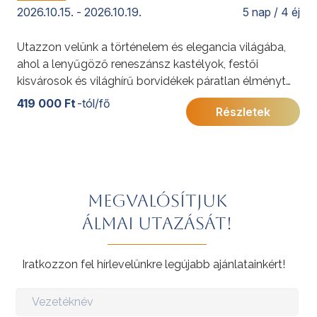
2026.10.15. - 2026.10.19.
5 nap / 4 éj
Utazzon velünk a történelem és elegancia világába,
ahol a lenyűgöző reneszánsz kastélyok, festői
kisvárosok és világhírű borvidékek páratlan élményt
nyújtanak! A program során ellátogatunk Tours
419 000 Ft
-tól/fő
Részletek
hangulatos óvárosába, bejárjuk a híres Loire menti
kastélyokat – mint Chenonceau, Amboise, Chambord
vagy Villandry – és élvezzük a helyi gasztronómia és
borkultúra legjavát.
További érdekességekért Franciaországról kattintson
Megvalósítjuk
ide
.
álmai utazását!
Iratkozzon fel hírlevelünkre legújabb ajánlatainkért!