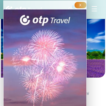
X
0
Franciaország arcai
Franciaország változatos vidékei között mindenki
megtalálja a számára legvonzóbb célpontot.