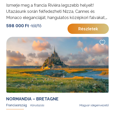
Ismerje meg a francia Riviéra legszebb helyeit!
Utazásunk során felfedezheti Nizza, Cannes és
Monaco eleganciáját, hangulatos középkori falvakat,
mediterrán panorámákat és világhírű látnivalókat.
598 000 Ft
-tól/fő
Részletek
További érdekességekért Franciaországról kattintson
ide
.
NORMANDIA – BRETAGNE
Franciaország
Magyar idegenvezető