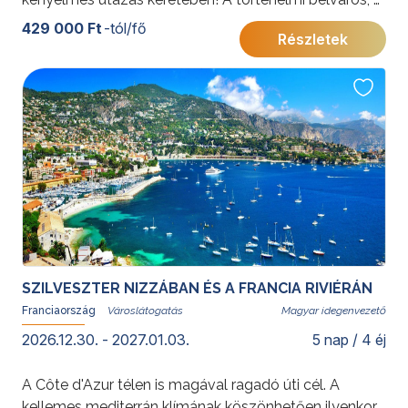
pezsgő piacok és az UNESCO Világörökség részét
429 000 Ft
-tól/fő
Részletek
képező látnivalók mellett bepillantást nyerhet a
borkultúra titkaiba is.
További érdekességekért Franciaországról kattintson
ide
.
SZILVESZTER NIZZÁBAN ÉS A FRANCIA RIVIÉRÁN
Franciaország
Magyar idegenvezető
2026.12.30. - 2027.01.03.
5 nap / 4 éj
A Côte d'Azur télen is magával ragadó úti cél. A
kellemes mediterrán klímának köszönhetően ilyenkor