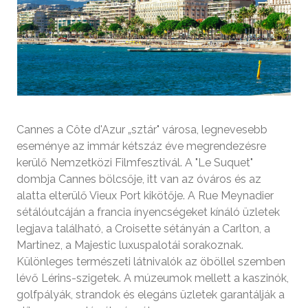
Cannes a Côte d'Azur „sztár" városa, legnevesebb
eseménye az immár kétszáz éve megrendezésre
kerülő Nemzetközi Filmfesztivál. A "Le Suquet"
dombja Cannes bölcsője, itt van az óváros és az
alatta elterülő Vieux Port kikötője. A Rue Meynadier
sétálóutcáján a francia ínyencségeket kínáló üzletek
legjava található, a Croisette sétányán a Carlton, a
Martinez, a Majestic luxuspalotái sorakoznak.
Különleges természeti látnivalók az öböllel szemben
lévő Lérins-szigetek. A múzeumok mellett a kaszinók,
golfpályák, strandok és elegáns üzletek garantálják a