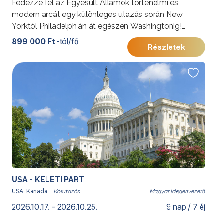
Fedezze fel az Egyesült Államok történelmi és
modern arcát egy különleges utazás során New
Yorktól Philadelphián át egészen Washingtonig!
Három ikonikus város, ahol Amerika múltja és jelene
899 000 Ft
-tól/fő
Részletek
lenyűgöző módon találkozik.
További érdekességekért az Amerikai Egyesült
Államokról kattintson
ide
.
USA - KELETI PART
USA, Kanada
Magyar idegenvezető
2026.10.17. - 2026.10.25.
9 nap / 7 éj