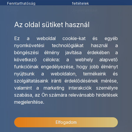
Fenntarthatóság
feltételek
Karrier
Jognyilatkozat
Az oldal sütiket használ
Szolgáltatásaink
Kapcsolat
Ez a weboldal cookie-kat és egyéb
Csoportos utazások
Irodáink
nyomkövetési technológiákat használ a
szervezése
Utazásszervező partnereink
böngészési élmény javítása érdekében a
Egyéni utak szervezése
Viszonteladó Partnereink
következő célokra:
a webhely alapvető
Hajóutak
Partnereinknek
funkcióinak engedélyezése
,
hogy jobb élményt
Üzleti utaztatás
Utazási kérdőív
nyújtsunk a weboldalon
,
termékeink és
Nemzetközi tanár és
Impresszum
szolgáltatásaink iránti érdeklődésének mérése,
diákigazolványok
valamint a marketing interakciók személyre
Letölthető katalógusunk
szabása
,
az Ön számára relevánsabb hirdetések
Ajándékutalvány
megjelenítése
.
OTP Travel kedvezmények
Elfogadom