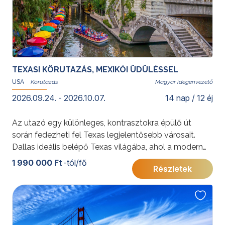
TEXASI KÖRUTAZÁS, MEXIKÓI ÜDÜLÉSSEL
USA
Magyar idegenvezető
2026.09.24. - 2026.10.07.
14 nap / 12 éj
Az utazó egy különleges, kontrasztokra épülő út
során fedezheti fel Texas legjelentősebb városait.
Dallas ideális belépő Texas világába, ahol a modern
nagyvárosi élet és a hagyományos cowboy-kultúra
1 990 000 Ft
-tól/fő
Részletek
találkozik. Az aktív programokkal töltött napokat
követően a Baja California félsziget egyik
legismertebb üdülőhelyén pihenhetnek az utazók.
Cabo San Lucas lenyűgöző természeti adottságai,
aranyszínű strandjai és kristálytiszta vizei ideális