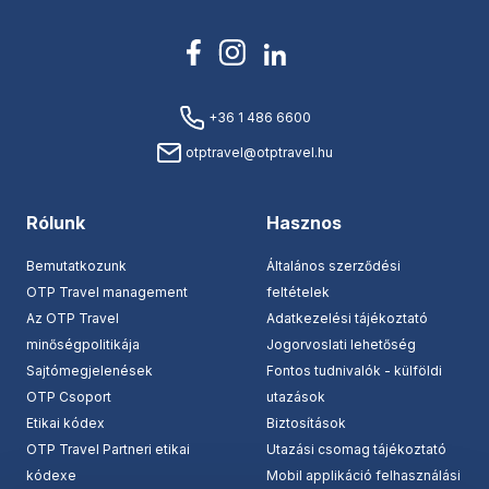
+36 1 486 6600
otptravel@otptravel.hu
Rólunk
Hasznos
Bemutatkozunk
Általános szerződési
OTP Travel management
feltételek
Az OTP Travel
Adatkezelési tájékoztató
minőségpolitikája
Jogorvoslati lehetőség
Sajtómegjelenések
Fontos tudnivalók - külföldi
OTP Csoport
utazások
Etikai kódex
Biztosítások
OTP Travel Partneri etikai
Utazási csomag tájékoztató
kódexe
Mobil applikáció felhasználási