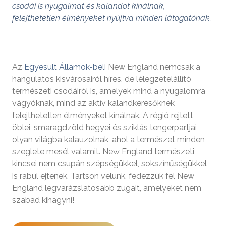
csodái is nyugalmat és kalandot kínálnak,
felejthetetlen élményeket nyújtva minden látogatónak.
Az
Egyesült Államok-beli
New England nemcsak a
hangulatos kisvárosairól híres, de lélegzetelállító
természeti csodáiról is, amelyek mind a nyugalomra
vágyóknak, mind az aktív kalandkeresőknek
felejthetetlen élményeket kínálnak. A régió rejtett
öblei, smaragdzöld hegyei és sziklás tengerpartjai
olyan világba kalauzolnak, ahol a természet minden
szeglete mesél valamit. New England természeti
kincsei nem csupán szépségükkel, sokszínűségükkel
is rabul ejtenek. Tartson velünk, fedezzük fel New
England legvarázslatosabb zugait, amelyeket nem
szabad kihagyni!