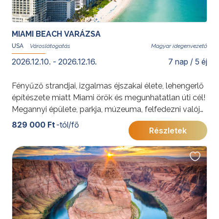
MIAMI BEACH VARÁZSA
USA
Magyar idegenvezető
2026.12.10. - 2026.12.16.
7 nap / 5 éj
Fényűző strandjai, izgalmas éjszakai élete, lehengerlő
építészete miatt Miami örök és megunhatatlan úti cél!
Megannyi épülete, parkja, múzeuma, felfedezni valója
mellett egy percre sem lehet unatkozni. Csoportos
829 000 Ft
-tól/fő
Részletek
városlátogatásunk Miami varázsát igyekszik
megfejteni és a remekbe szabott art deco kulisszák
mögé bepillantani.
További érdekességekért az Amerikai Egyesült
Államokról kattintson
ide
.