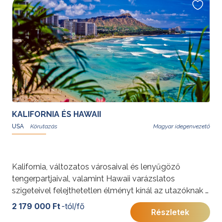
Waikiki Beach-en ünnepelheti az újévet igazi hawaii
hangulatban.
További érdekességekért az Amerikai Egyesült
Államokról kattintson
ide
.
KALIFORNIA ÉS HAWAII
USA
Magyar idegenvezető
Kalifornia, változatos városaival és lenyűgöző
tengerpartjaival, valamint Hawaii varázslatos
szigeteivel felejthetetlen élményt kínál az utazóknak a
filmipar csillogásától a természeti szépségekig. Los
2 179 000 Ft
-tól/fő
Részletek
Angeles, Santa Barbara és San Diego mediterrán