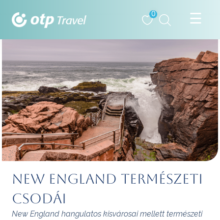
0
New England természeti
csodái
New England hangulatos kisvárosai mellett természeti