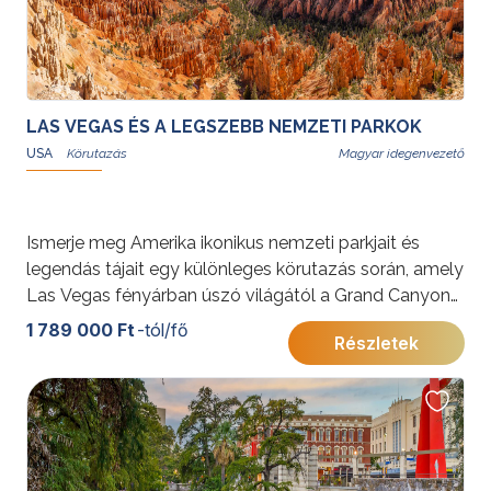
LAS VEGAS ÉS A LEGSZEBB NEMZETI PARKOK
USA
Magyar idegenvezető
Ismerje meg Amerika ikonikus nemzeti parkjait és
legendás tájait egy különleges körutazás során, amely
Las Vegas fényárban úszó világától a Grand Canyon
fenséges mélységéig vezet. A Monument Valley
1 789 000 Ft
-tól/fő
Részletek
vörös sziklái, a Bryce Canyon tündérkéményei és a
Zion lenyűgöző szurdokai egy életre szóló élményt
ígérnek.
További érdekességekért az Amerikai Egyesült
Államokról kattintson
ide
.