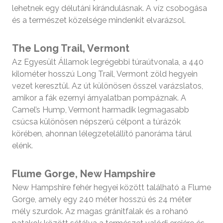
lehetnek egy délutáni kirándulásnak. A víz csobogása
és a természet közelsége mindenkit elvarázsol.
The Long Trail, Vermont
Az Egyesült Államok legrégebbi túraútvonala, a 440
kilométer hosszú Long Trail, Vermont zöld hegyein
vezet keresztül. Az út különösen ősszel varázslatos,
amikor a fák ezernyi árnyalatban pompáznak. A
Camel’s Hump, Vermont harmadik legmagasabb
csúcsa különösen népszerű célpont a túrázók
körében, ahonnan lélegzetelállító panoráma tárul
elénk.
Flume Gorge, New Hampshire
New Hampshire fehér hegyei között található a Flume
Gorge, amely egy 240 méter hosszú és 24 méter
mély szurdok. Az magas gránitfalak és a rohanó