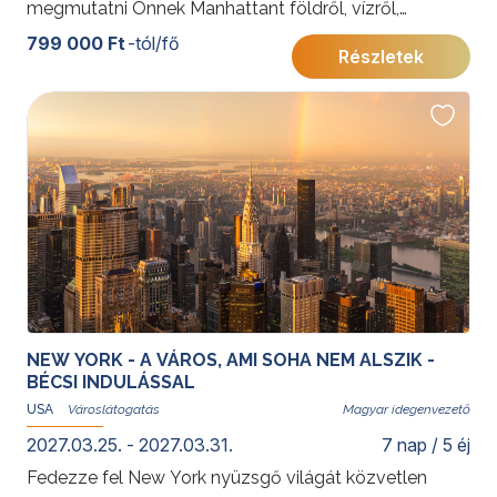
megmutatni Önnek Manhattant földről, vízről,
levegőből! Múzeum, piac és sportesemény,
799 000 Ft
-tól/fő
Részletek
felhőkarcolók és metró – megannyi képeslap, melyen
saját fényképei köszönnek vissza. Tartson velünk az
izgalmas programon, mely betekintést nyújt a világ
talán legismertebb városának életébe!
További érdekességekért az Amerikai Egyesült
Államokról kattintson
ide
.
Az elhelyezés Superior/Premium kategóriájú
szállodában történik, Manhattan szívében. A májusi
8.-i és október 9-i időpontban a program magasabb,
Deluxe kategóriájú szállodával foglalható!
NEW YORK - A VÁROS, AMI SOHA NEM ALSZIK -
BÉCSI INDULÁSSAL
USA
Magyar idegenvezető
2027.03.25. - 2027.03.31.
7 nap / 5 éj
Fedezze fel New York nyüzsgő világát közvetlen