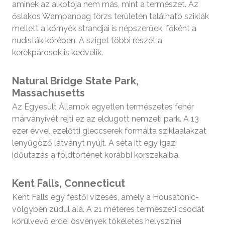
aminek az alkotója nem más, mint a természet. Az
őslakos Wampanoag törzs területén található sziklák
mellett a környék strandjai is népszerűek, főként a
nudisták körében. A sziget többi részét a
kerékpárosok is kedvelik.
Natural Bridge State Park,
Massachusetts
Az Egyesült Államok egyetlen természetes fehér
márványívét rejti ez az eldugott nemzeti park. A 13
ezer évvel ezelőtti gleccserek formálta sziklaalakzat
lenyűgöző látványt nyújt. A séta itt egy igazi
időutazás a földtörténet korábbi korszakaiba.
Kent Falls, Connecticut
Kent Falls egy festői vízesés, amely a Housatonic-
völgyben zúdul alá. A 21 méteres természeti csodát
körülvevő erdei ösvények tökéletes helyszínei