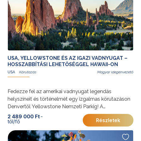
Programunkat
Gyémánt Balázs
idegenvezető, utazó blogger és hivatásos világutazó
teszi teljessé, aki helyismeretével és tapasztalatával
az utazás különleges élményét és hangulatát
biztosítja.
USA, YELLOWSTONE ÉS AZ IGAZI VADNYUGAT –
HOSSZABBÍTÁSI LEHETŐSÉGGEL HAWAII-ON
USA
Magyar idegenvezető
Fedezze fel az amerikai vadnyugat legendás
helyszíneit és történelmét egy izgalmas körutazáson
Denvertől Yellowstone Nemzeti Parkig! A
vadregényes tájak, indián kultúra és aranyláz kora
2 489 000 Ft
-
Részletek
tól/fő
életre kelnek, miközben megcsodálhatja a Sziklás-
hegység és a Snake River páratlan szépségét.
További érdekességekért az Amerikai Egyesült