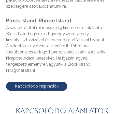
patakok között sétálva a természet valódi erejére és
szépségére csodálkozhatunk rá.
Block Island, Rhode Island
A szárazföldtől mindössze 19 kilométerre található
Block Island egy rejtett gyöngyszem, amely
kristálytiszta vízével és meredek partfalaival hívogat.
A sziget kicsiny mérete ellenére itt több tucat
túraútvonal és eldugott partszakasz csábítja az aktív
kikapcsolódást keresőket. Ha igazán egyedi
tengerparti élményre vágyunk, a Block Island
kihagyhatatlan!
Kapcsolódó inspirációk
Kapcsolódó ajánlatok