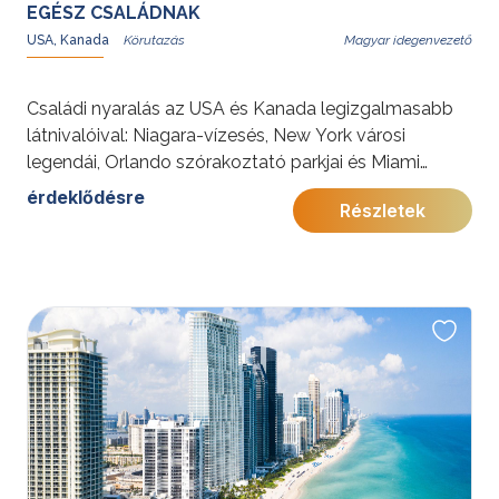
EGÉSZ CSALÁDNAK
USA, Kanada
Magyar idegenvezető
Családi nyaralás az USA és Kanada legizgalmasabb
látnivalóival: Niagara-vízesés, New York városi
legendái, Orlando szórakoztató parkjai és Miami
napfényes strandjai felejthetetlen élményt nyújtanak
érdeklődésre
Részletek
minden korosztálynak.
További érdekességekért az Amerikai Egyesült
Államokról kattintson
ide
.
Előkészületben: 2027