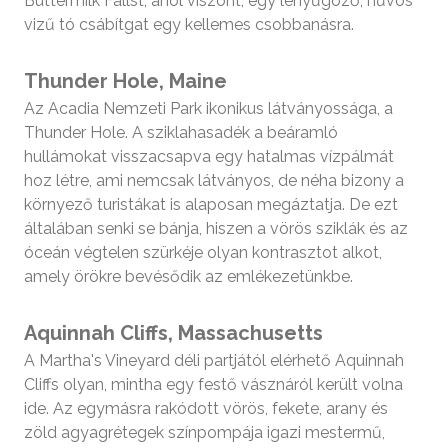
Buttermilk Fallst, ahol viszont, egy lenyűgöző, hűvös
vizű tó csábítgat egy kellemes csobbanásra.
Thunder Hole, Maine
Az Acadia Nemzeti Park ikonikus látványossága, a
Thunder Hole. A sziklahasadék a beáramló
hullámokat visszacsapva egy hatalmas vízpálmát
hoz létre, ami nemcsak látványos, de néha bizony a
környező turistákat is alaposan megáztatja. De ezt
általában senki se bánja, hiszen a vörös sziklák és az
óceán végtelen szürkéje olyan kontrasztot alkot,
amely örökre bevésődik az emlékezetünkbe.
Aquinnah Cliffs, Massachusetts
A Martha's Vineyard déli partjától elérhető Aquinnah
Cliffs olyan, mintha egy festő vásznáról került volna
ide. Az egymásra rakódott vörös, fekete, arany és
zöld agyagrétegek színpompája igazi mestermű,