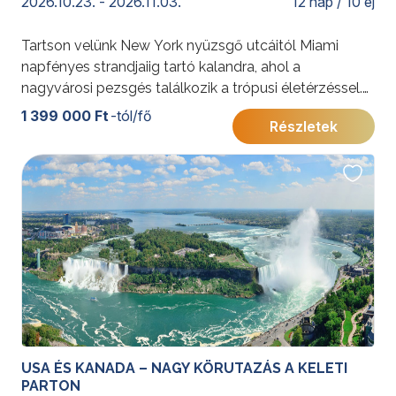
2026.10.23. - 2026.11.03.
12 nap / 10 éj
Tartson velünk New York nyüzsgő utcáitól Miami
napfényes strandjaiig tartó kalandra, ahol a
nagyvárosi pezsgés találkozik a trópusi életérzéssel.
Ikonikus látnivalók, art deco hangulat és kulturális
1 399 000 Ft
-tól/fő
Részletek
sokszínűség várja egy felejthetetlen utazáson.
További érdekességekért az Amerikai Egyesült
Államokról kattintson
ide
.
USA ÉS KANADA – NAGY KÖRUTAZÁS A KELETI
PARTON