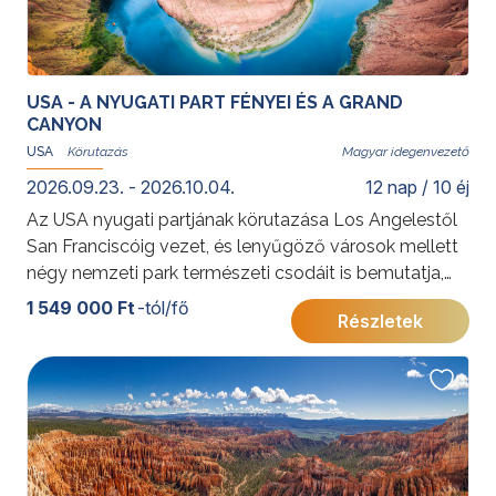
USA - A NYUGATI PART FÉNYEI ÉS A GRAND
CANYON
USA
Magyar idegenvezető
2026.09.23. - 2026.10.04.
12 nap / 10 éj
Az USA nyugati partjának körutazása Los Angelestől
San Franciscóig vezet, és lenyűgöző városok mellett
négy nemzeti park természeti csodáit is bemutatja,
köztük a Grand Canyon és Bryce Canyon különleges
1 549 000 Ft
-tól/fő
Részletek
tájait. A sztárok városától a szürreális kőoszlopokig ez
az út az amerikai természet és városi élet legjavát
kínálja.
További érdekességekért az Amerikai Egyesült
Államokról kattintson
ide
.