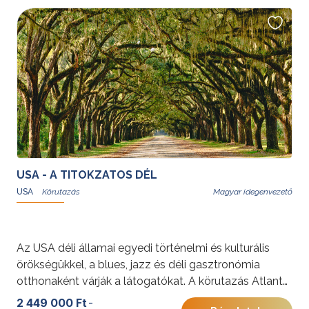
hangulata mellett a fehér homokos hawaii partok a
pihenés és kaland tökéletes kombinációját nyújtják.
További érdekességekért az Amerikai Egyesült
Államokról kattintson
ide
.
USA - A TITOKZATOS DÉL
USA
Magyar idegenvezető
Az USA déli államai egyedi történelmi és kulturális
örökségükkel, a blues, jazz és déli gasztronómia
otthonaként várják a látogatókat. A körutazás Atlanta,
St. Augustine, a legendás ültetvények és New Orleans
2 449 000 Ft
-