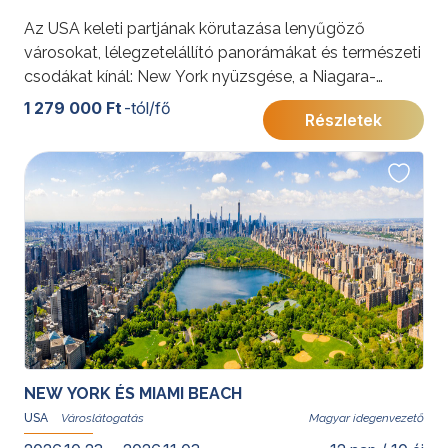
Az USA keleti partjának körutazása lenyűgöző
városokat, lélegzetelállító panorámákat és természeti
csodákat kínál: New York nyüzsgése, a Niagara-
vízesés ereje és Washington történelmi emlékei
1 279 000 Ft
-tól/fő
Részletek
felejthetetlen élményt nyújtanak. A felhőkarcolóktól a
tóvidékig, ez az utazás Amerika sokszínűségét tárja
fel.
További érdekességekért az Amerikai Egyesült
Államokról kattintson
ide
.
NEW YORK ÉS MIAMI BEACH
USA
Magyar idegenvezető