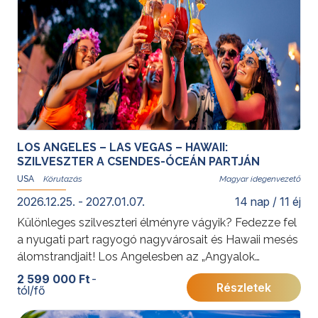
Államokról kattintson
ide
.
LOS ANGELES – LAS VEGAS – HAWAII:
SZILVESZTER A CSENDES-ÓCEÁN PARTJÁN
USA
Magyar idegenvezető
2026.12.25. - 2027.01.07.
14 nap / 11 éj
Különleges szilveszteri élményre vágyik? Fedezze fel
a nyugati part ragyogó nagyvárosait és Hawaii mesés
álomstrandjait! Los Angelesben az „Angyalok
városának” sztárvilágában sétálhat, Las Vegas
2 599 000 Ft
-
Részletek
tól/fő
neonfényes kaszinói és showműsorai garantálják az
izgalmas pillanatokat, míg Honoluluban a legendás