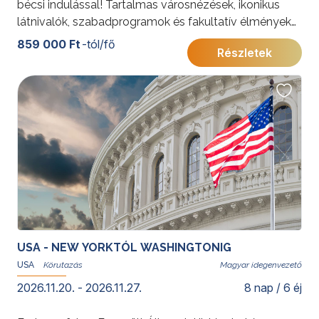
bécsi indulással! Tartalmas városnézések, ikonikus
látnivalók, szabadprogramok és fakultatív élmények
várják Önt az „álmok városában”.
859 000 Ft
-tól/fő
Részletek
További érdekességekért az Amerikai Egyesült
Államokról kattintson
ide
.
Az ajánlat budapesti indulással is elérhető:
New York -
a város, ami soha nem alszik
USA - NEW YORKTÓL WASHINGTONIG
USA
Magyar idegenvezető
2026.11.20. - 2026.11.27.
8 nap / 6 éj