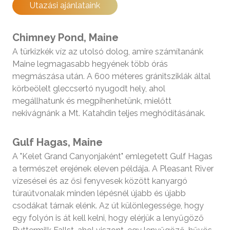
Utazási ajánlataink
Chimney Pond, Maine
A türkizkék víz az utolsó dolog, amire számítanánk
Maine legmagasabb hegyének több órás
megmászása után. A 600 méteres gránitsziklák által
körbeölelt gleccsertó nyugodt hely, ahol
megállhatunk és megpihenhetünk, mielőtt
nekivágnánk a Mt. Katahdin teljes meghódításának.
Gulf Hagas, Maine
A "Kelet Grand Canyonjaként" emlegetett Gulf Hagas
a természet erejének eleven példája. A Pleasant River
vízesései és az ősi fenyvesek között kanyargó
túraútvonalak minden lépésnél újabb és újabb
csodákat tárnak elénk. Az út különlegessége, hogy
egy folyón is át kell kelni, hogy elérjük a lenyűgöző