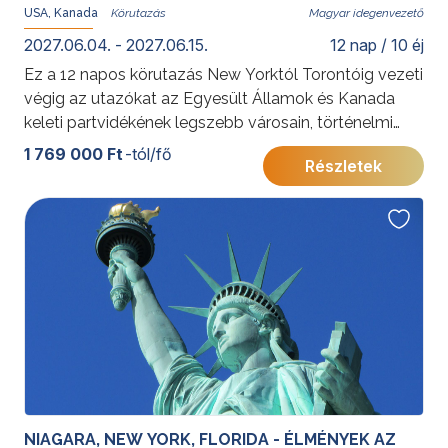
USA, Kanada
Magyar idegenvezető
2027.06.04. - 2027.06.15.
12 nap / 10 éj
Ez a 12 napos körutazás New Yorktól Torontóig vezeti
végig az utazókat az Egyesült Államok és Kanada
keleti partvidékének legszebb városain, történelmi
emlékhelyein és természeti látnivalóin. A modern
1 769 000 Ft
-tól/fő
Részletek
világvárosok, a francia-kanadai kultúra, a festői 1000-
sziget vidéke és a Niagara-vízesés együtt olyan
élményt nyújtanak, amely első észak-amerikai
utazásnak, de visszatérő látogatóknak is kiváló
választás.
További érdekességekért az Amerikai Egyesült
Államokról kattintson
ide
.
, Kanadáról pedig
ide
.
NIAGARA, NEW YORK, FLORIDA - ÉLMÉNYEK AZ