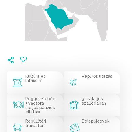
Kultúra és
Repülős utazás
látnivaló
Reggeli + ebéd
3 csillagos
+ vacsora
szállodában
(Teljes panziós
ellátás)
Repülőtéri
Belépőjegyek
transzfer