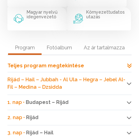
Magyar nyelvű
Környezettudatos
idegenvezető
utazás
Program
Fotóalbum
Az ár tartalmazza
Teljes program megtekintése
Rijád – Hail – Jubbah - Al Ula – Hegra – Jebel Al-
Fil – Medina – Dzsidda
1. nap •
Budapest – Rijád
2. nap •
Rijád
3. nap •
Rijád – Hail