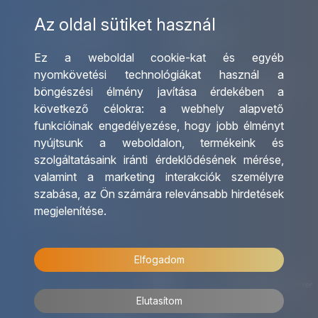
Az oldal sütiket használ
Szolgáltatásaink
Kapcsolat
Ez a weboldal cookie-kat és egyéb
Csoportos utazások
Irodáink
nyomkövetési technológiákat használ a
szervezése
Utazásszervező partnereink
böngészési élmény javítása érdekében a
Egyéni utak szervezése
Viszonteladó Partnereink
következő célokra:
a webhely alapvető
Hajóutak
Partnereinknek
funkcióinak engedélyezése
,
hogy jobb élményt
Üzleti utaztatás
Utazási kérdőív
nyújtsunk a weboldalon
,
termékeink és
Nemzetközi tanár és
Impresszum
szolgáltatásaink iránti érdeklődésének mérése,
diákigazolványok
valamint a marketing interakciók személyre
Letölthető katalógusunk
szabása
,
az Ön számára relevánsabb hirdetések
Ajándékutalvány
megjelenítése
.
OTP Travel kedvezmények
Elfogadom
Elutasítom