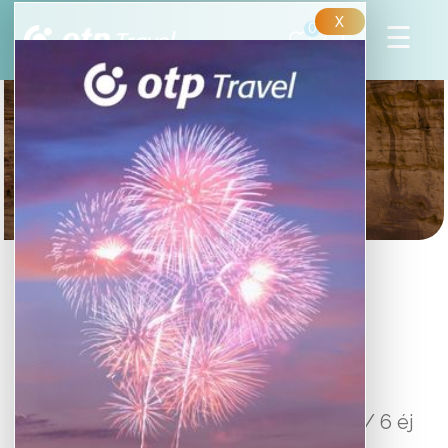
X
0
SZAÚD-ARÁBIA
ARANYHÁROMSZÖG
Csoportos körutazás magyar idegenvezetővel
1 339 000 Ft
-tól/fő
8 nap / 6 éj