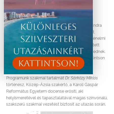
Időpontok és árak
Engedje meg, hogy egy páratlan kulturális kalandra
invitáljuk: fedezze fel Szaúd-Arábia ősi városait,
homokdűnék ölelte oázisait és lenyűgöző történelmi
emlékhelyeit! Az utazás során az arab világ rejtett
kincsei és modern csodái egyaránt megelevenednek.
További érdekességekért Szaúd-Arábiáról kattintson
.
ide
Programunk szakmai tartalmát
Dr. Sárközy Miklós
történész, Közép-Ázsia szakértő, a Károli Gáspár
Református Egyetem docense erősíti, aki
helyismeretével és tapasztalatával magas színvonalú,
szakszerű szakmai vezetést biztosít az utazás során.