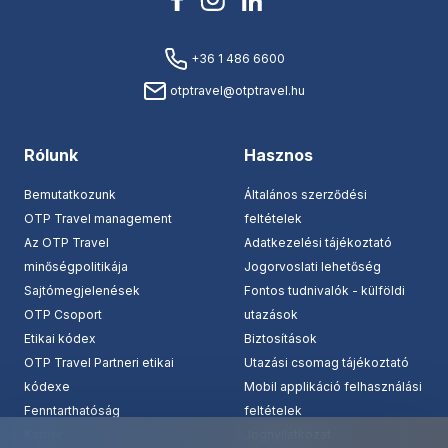
+36 1 486 6600
otptravel@otptravel.hu
Rólunk
Hasznos
Bemutatkozunk
Általános szerződési
OTP Travel management
feltételek
Az OTP Travel
Adatkezelési tájékoztató
minőségpolitikája
Jogorvoslati lehetőség
Sajtómegjelenések
Fontos tudnivalók - külföldi
OTP Csoport
utazások
Etikai kódex
Biztosítások
OTP Travel Partneri etikai
Utazási csomag tájékoztató
kódexe
Mobil applikáció felhasználási
Fenntarthatóság
feltételek
Karrier
Jognyilatkozat