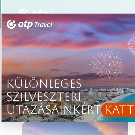
Csoportos utazások
Élmény
/
INSPIRÁCIÓK
Kezdőoldal
INSPIRÁCIÓK
tovább »