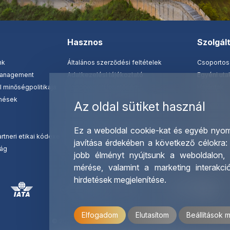
Hasznos
Szolgál
nk
Általános szerződési feltételek
Csoportos
management
Adatkezelési tájékoztató
Egyéni ut
 minőségpolitikája
Jogorvoslati lehetőség
Hajóutak
nések
Fontos tudnivalók - külföldi utazások
Üzleti utaz
Az oldal sütiket használ
Biztosítások
Nemzetközi
Utazási csomag tájékoztató
Letölthető
Ez a weboldal cookie-kat és egyéb nyom
rtneri etikai kódexe
Mobil applikáció felhasználási feltételek
Ajándékut
javítása érdekében a következő célokra
ság
Jognyilatkozat
OTP Trave
jobb élményt nyújtsunk a weboldalon
mérése, valamint a marketing interakc
hirdetések megjelenítése
.
Elfogadom
Elutasítom
Beállítások 
© 2026 OTP Travel Minden jog fenntartva