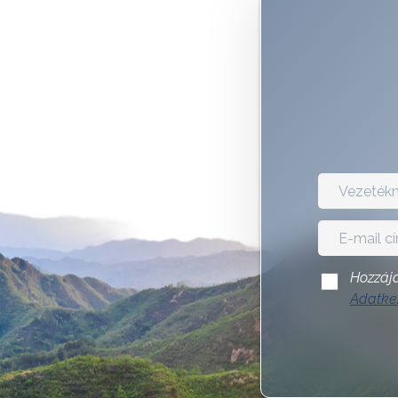
Hozzájá
Adatkez