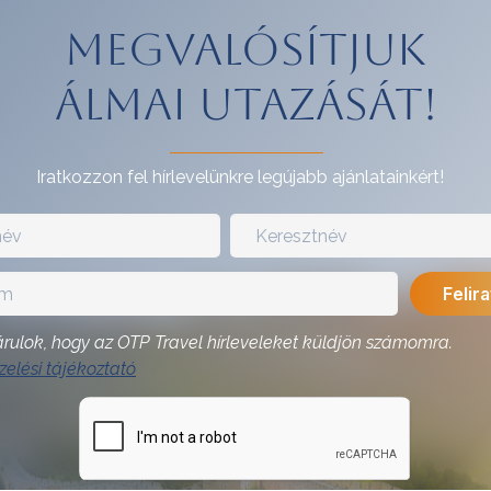
Megvalósítjuk
álmai utazását!
Iratkozzon fel hírlevelünkre legújabb ajánlatainkért!
rulok, hogy az OTP Travel hírleveleket küldjön számomra.
elési tájékoztató