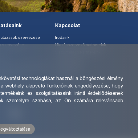
tatásaink
Kapcsolat
 utazások szervezése
Irodáink
ak szervezése
Utazásszervező partnereink
Viszonteladó Partnereink
tatás
Partnereinknek
 tanár és diákigazolványok
Utazási kérdőív
 katalógusunk
Impresszum
követési technológiákat használ a böngészési élmény
alvány
:
a webhely alapvető funkcióinak engedélyezése
,
hogy
l kedvezmények
,
termékeink és szolgáltatásaink iránti érdeklődésének
iók személyre szabása
,
az Ön számára relevánsabb
megváltoztatása