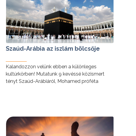
Szaúd-Arábia az iszlám bölcsője
Kalandozzon velünk ebben a különleges
kultúrkörben! Mutatunk 9 kevéssé közismert
tényt Szaúd-Arábiáról, Mohamed próféta
szülőhazájáról.
tovább »