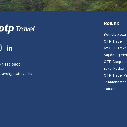
Rólunk
Bemutatkozu
OTP Travel 
Az OTP Travel
Sajtómegjele
OTP Csoport
 1 486 6600
Etikai kódex
travel@otptravel.hu
OTP Travel Pa
Fenntartható
Karrier