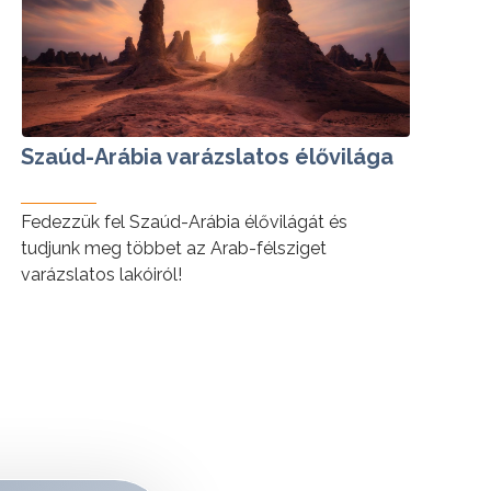
Szaúd-Arábia varázslatos élővilága
Fedezzük fel Szaúd-Arábia élővilágát és
tudjunk meg többet az Arab-félsziget
varázslatos lakóiról!