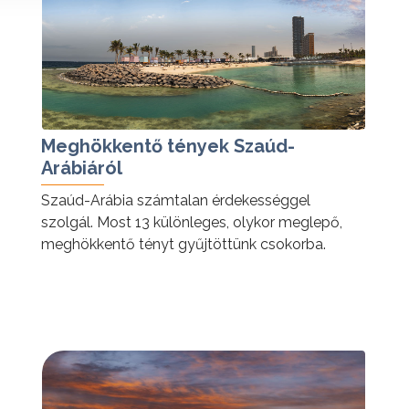
Meghökkentő tények Szaúd-
Arábiáról
Szaúd-Arábia számtalan érdekességgel
szolgál. Most 13 különleges, olykor meglepő,
meghökkentő tényt gyűjtöttünk csokorba.
tovább »