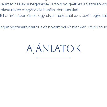
varázsolt tájak, a hegységek, a zöld völgyek és a tiszta fol
sa révén megőrzik kulturális identitásukat.
yok harmóniában élnek, egy olyan hely, ahol az utazók egye
eglátogatására március és november között van. Repülési idő
AJÁNLATOK