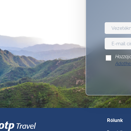
Hozzájá
Adatkez
Rólunk