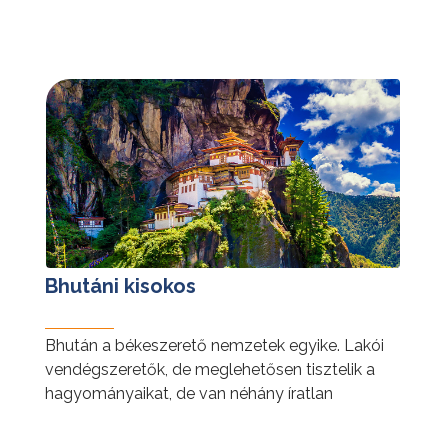
tovább »
Bhutáni kisokos
Bhután a békeszerető nemzetek egyike. Lakói
vendégszeretők, de meglehetősen tisztelik a
hagyományaikat, de van néhány íratlan
szabály, amit ildomos betartani.