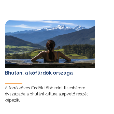
tovább »
Bhután, a kőfürdők országa
A forró köves fürdők több mint tizenhárom
évszázada a bhutáni kultúra alapvető részét
képezik.