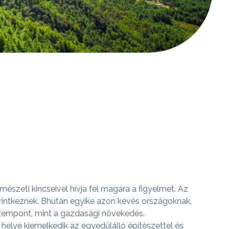
rmészeti kincseivel hívja fel magára a figyelmet. Az
l érintkeznek. Bhután egyike azon kevés országoknak,
szempont, mint a gazdasági növekedés.
elye kiemelkedik az egyedülálló építészettel és