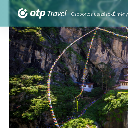
Csoportos utazások
Élmény