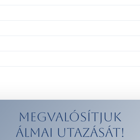
Megvalósítjuk
álmai utazását!