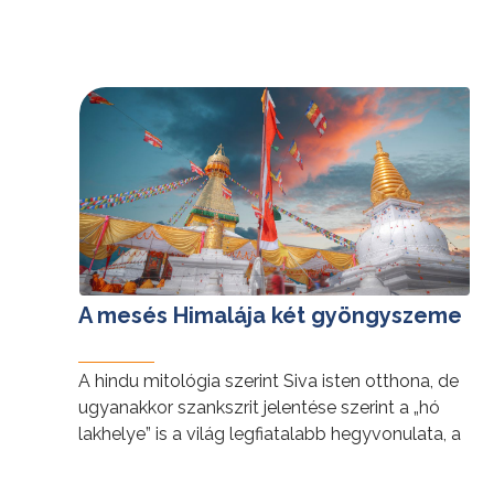
csodáit és a kulturális érdekességeit öleli fel.
További érdekességekért Nepálról kattintson
tovább »
ide
,
Bhutánról pedig
ide
.
A mesés Himalája két gyöngyszeme
A hindu mitológia szerint Siva isten otthona, de
ugyanakkor szankszrit jelentése szerint a „hó
lakhelye” is a világ legfiatalabb hegyvonulata, a
mintegy 70 millió éves Himalája hegység.