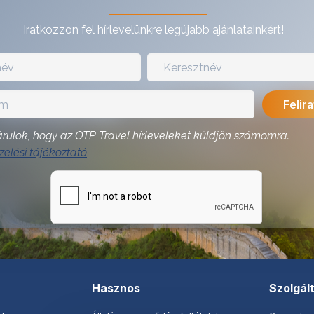
Iratkozzon fel hírlevelünkre legújabb ajánlatainkért!
rulok, hogy az OTP Travel hírleveleket küldjön számomra.
elési tájékoztató
Hasznos
Szolgál