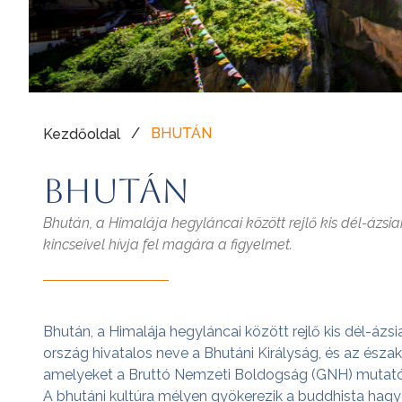
/
BHUTÁN
Kezdőoldal
BHUTÁN
Bhután, a Himalája hegyláncai között rejlő kis dél-ázsiai
kincseivel hívja fel magára a figyelmet.
Bhután, a Himalája hegyláncai között rejlő kis dél-ázsi
ország hivatalos neve a Bhutáni Királyság, és az északi
amelyeket a Bruttó Nemzeti Boldogság (GNH) mutatója
A bhutáni kultúra mélyen gyökerezik a buddhista hagy