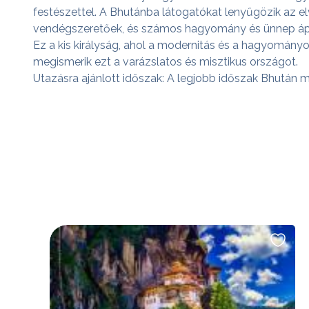
festészettel. A Bhutánba látogatókat lenyűgözik az el
vendégszeretőek, és számos hagyomány és ünnep ápolá
Ez a kis királyság, ahol a modernitás és a hagyomán
megismerik ezt a varázslatos és misztikus országot.
Utazásra ajánlott időszak: A legjobb időszak Bhután m