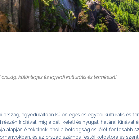
 ország, különleges és egyedi kulturális és természeti
ai ország, egyedülállóan különleges és egyedi kulturális és te
 részén Indiával, míg a déli, keleti és nyugati határai Kínáva
 alapján értékelnek, ahol a boldogság és jólét fontosabb 
ományokban, és az ország számos festői kolostora és szent h