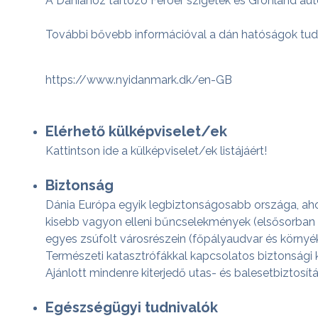
A Dániához tartozó Feröer szigetek és Grönland a
További bővebb információval a dán hatóságok tudn
https://www.nyidanmark.dk/en-GB
Elérhető külképviselet/ek
Kattintson ide a külképviselet/ek listájáért!
Biztonság
Dánia Európa egyik legbiztonságosabb országa, aho
kisebb vagyon elleni bűncselekmények (elsősorban
egyes zsúfolt városrészein (főpályaudvar és környéke
Természeti katasztrófákkal kapcsolatos biztonsági 
Ajánlott mindenre kiterjedő utas- és balesetbiztosí
Egészségügyi tudnivalók