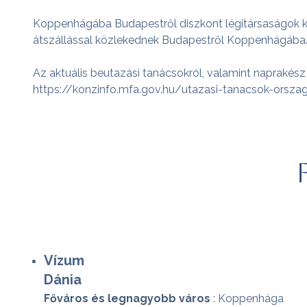
Koppenhágába Budapestről diszkont légitársaságok közve
átszállással közlekednek Budapestről Koppenhágába
Az aktuális beutazási tanácsokról, valamint naprakész 
https://konzinfo.mfa.gov.hu/utazasi-tanacsok-orsza
Vízum
Dánia
Főváros és legnagyobb város
: Koppenhága