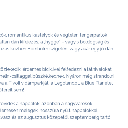
zikók, romantikus kastélyok és végtelen tengerpartok
tatlan dán kifejezés, a „hygge” – vagyis boldogság és
pározás közben Bornholm szigetén, vagy akár egy jó dán
ekedik, érdemes biciklivel felfedezni a látnivalókat,
helin-csillaggal büszkélkednek. Nyáron még strandolni
 a Tivoli vidámparkját, a Legolandot, a Blue Planetet
tereit sem!
s rövidek a nappalok, azonban a nagyvárosok
kellemesen melegek, hosszúra nyúlt nappalokkal,
 tavasz és az augusztus közepétől szeptemberig tartó