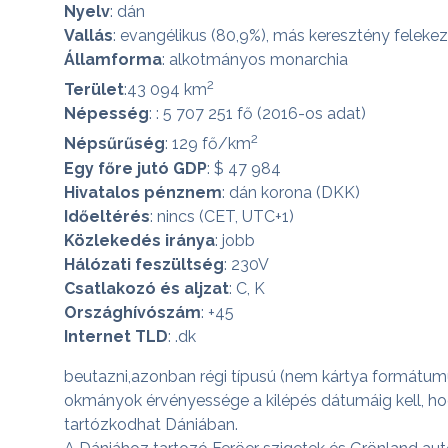
Nyelv
: dán
Vallás
: evangélikus (80,9%), más keresztény feleke
Államforma
: alkotmányos monarchia
2
Terület
:43 094 km
Népesség
: : 5 707 251 fő (2016-os adat)
2
Népsűrűség
: 129 fő/km
Egy főre jutó GDP
: $ 47 984
Hivatalos pénznem
: dán korona (DKK)
Időeltérés
: nincs (CET, UTC+1)
Közlekedés iránya
: jobb
Hálózati feszültség
: 230V
Csatlakozó és aljzat
: C, K
Országhívószám
: +45
Internet TLD
: .dk
beutazni,azonban régi típusú (nem kártya formátumú
okmányok érvényessége a kilépés dátumáig kell, hogy
tartózkodhat Dániában.