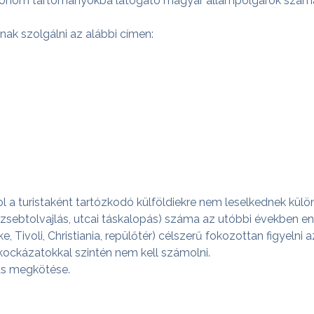
utonóm tartományokba látogató magyar állampolgárok számára
ak szolgálni az alábbi címen:
l a turistaként tartózkodó külföldiekre nem leselkednek kü
 zsebtolvajlás, utcai táskalopás) száma az utóbbi években 
, Tivoli, Christiania, repülőtér) célszerű fokozottan figyelni
kockázatokkal szintén nem kell számolni.
tás megkötése.