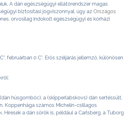
iuk. A dán egészségügyi ellátórendszer magas
gügyi biztosítási jogviszonnyal, úgy az
Országos
yenes, orvosilag indokolt egészségügyi és kórházi
°, februárban 0 C°. Erős széljárás jellemző, különösen
ról:
 (dán húsgombóc), a (skipperlabskovs) dán sertéssült,
kon. Koppenhága számos Michelin-csillagos
 Híresek a dán sörök is, például a Carlsberg, a Tuborg