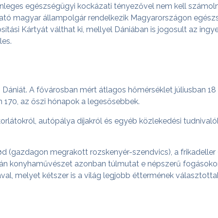
önleges egészségügyi kockázati tényezővel nem kell számoln
gató magyar állampolgár rendelkezik Magyarországon egészsé
ítási Kártyát válthat ki, mellyel Dániában is jogosult az ing
les.
 Dániát. A fővárosban mért átlagos hőmérséklet júliusban 18 C
n 170, az őszi hónapok a legesősebbek.
rlátokról, autópálya díjakról és egyéb közlekedési tudnivalók
ød (gazdagon megrakott rozskenyér-szendvics), a frikadeller
l. A dán konyhaművészet azonban túlmutat e népszerű fogáso
l, melyet kétszer is a világ legjobb éttermének választottak.