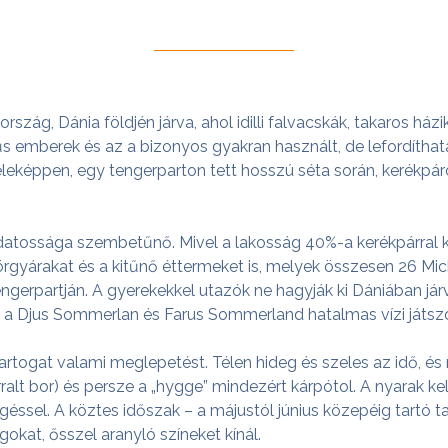
rszág, Dánia földjén járva, ahol idilli falvacskák, takaros há
erűs emberek és az a bizonyos gyakran használt, de lefordítha
ázféleképpen, egy tengerparton tett hosszú séta során, kerék
tossága szembetűnő. Mivel a lakosság 40%-a kerékpárral közl
rgyárakat és a kitűnő éttermeket is, melyek összesen 26 Mic
erpartján. A gyerekekkel utazók ne hagyják ki Dániában járva
a Djus Sommerlan és Farus Sommerland hatalmas vízi játszó
tartogat valami meglepetést. Télen hideg és szeles az idő, é
orralt bor) és persze a „hygge” mindezért kárpótol. A nyarak 
sgéssel. A köztes időszak – a májustól június közepéig tartó
gokat, ősszel aranyló színeket kínál.