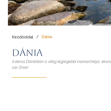
/
Dánia
Kezdőoldal
Dánia
A derűs Dániában a világ legrégebbi monarchiája, skandin
vár Önre!