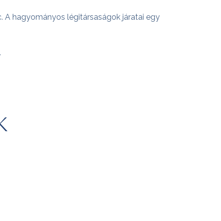
rc. A hagyományos légitársaságok járatai egy
.
k