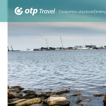
Csoportos utazások
Élmény