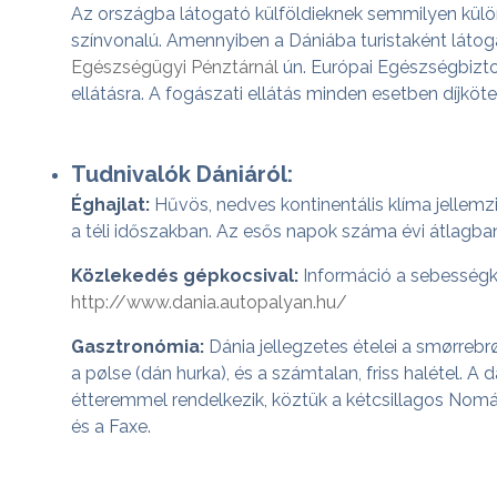
Az országba látogató külföldieknek semmilyen kül
színvonalú. Amennyiben a Dániába turistaként láto
Egészségügyi Pénztárnál
ún. Európai Egészségbiztos
ellátásra. A fogászati ellátás minden esetben díjköte
Tudnivalók Dániáról:
Éghajlat:
Hűvös, nedves kontinentális klíma jellemzi
a téli időszakban. Az esős napok száma évi átlagba
Közlekedés gépkocsival:
Információ a sebességko
http://www.dania.autopalyan.hu/
Gasztronómia:
Dánia jellegzetes ételei a smørrebr
a pølse (dán hurka), és a számtalan, friss haléte
étteremmel rendelkezik, köztük a kétcsillagos Nomáva
és a Faxe.