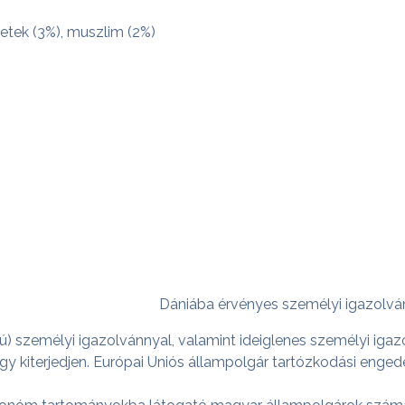
zetek (3%), muszlim (2%)
Dániába érvényes személyi igazolván
) személyi igazolvánnyal, valamint ideiglenes személyi iga
 kiterjedjen. Európai Uniós állampolgár tartózkodási engedé