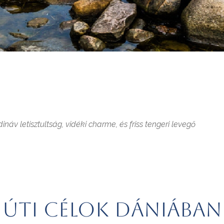
áv letisztultság, vidéki charme, és friss tengeri levegő
Úti célok Dániában