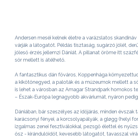
Andersen meséi kelnek életre a varázslatos skandináv o
várják a látogatót. Példás tisztaság, sugárzó jólét, d
jóleső érzés jellemzi Dániát. A pillanat öröme itt sz
sör mellett is átélhető.
A fantasztikus dán főváros, Koppenhága környezettuda
a kikötőnegyed, a paloták és a múzeumok mellett a sö
is lehet a városban az Amagar Strandpark homokos teng
– Észak-Európa legnagyobb akváriumát, nyáron pedig 
Dániában, bár szeszélyes az időjárás, minden évszak 
karácsonyi fényei, a korcsolyapályák, a gløgg (helyi f
izgalmas zenei fesztiválokkal, pezsgő élettel és nyüz
ősz - kirándulóidőt, kevesebb látogatót, tavasszal virá