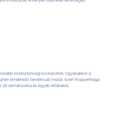
 a beutazás érvényes útlevéllel lehetséges.
lönösebb közbiztonsági kockázatok. Ugyanakkor a
enyhén emelkedő tendenciát mutat, ezért Koppenhága
 az úti okmányokra és egyéb értékekre.