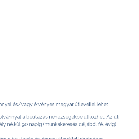
nyal és/vagy érvényes magyar útlevéllel lehet
zolvánnyal a beutazás nehézségekbe ütközhet. Az úti
ly nélkül 90 napig (munkakeresés céljából fél évig)