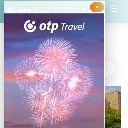
X
0
INSPIRÁCIÓK
tovább »