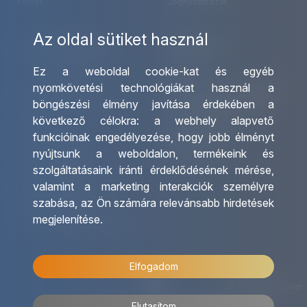
Karrier
Jognyilatkozat
Az oldal sütiket használ
Szolgáltatásaink
Kapcsolat
Ez a weboldal cookie-kat és egyéb
Csoportos utazások
Irodáink
nyomkövetési technológiákat használ a
szervezése
Utazásszervező partnereink
böngészési élmény javítása érdekében a
Egyéni utak szervezése
Viszonteladó Partnereink
következő célokra:
a webhely alapvető
Hajóutak
Partnereinknek
funkcióinak engedélyezése
,
hogy jobb élményt
Üzleti utaztatás
Utazási kérdőív
nyújtsunk a weboldalon
,
termékeink és
Nemzetközi tanár és
Impresszum
szolgáltatásaink iránti érdeklődésének mérése,
diákigazolványok
valamint a marketing interakciók személyre
Letölthető katalógusunk
szabása
,
az Ön számára relevánsabb hirdetések
Ajándékutalvány
megjelenítése
.
OTP Travel kedvezmények
Elfogadom
Elutasítom