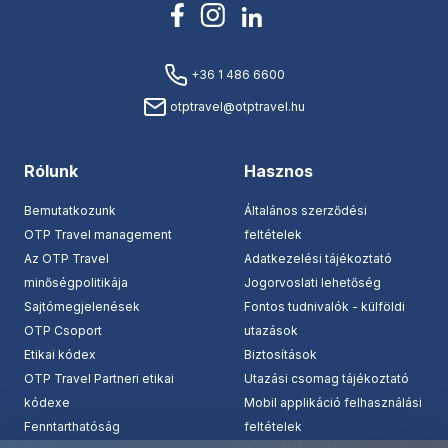
+36 1 486 6600
otptravel@otptravel.hu
Rólunk
Hasznos
Bemutatkozunk
Általános szerződési
OTP Travel management
feltételek
Az OTP Travel
Adatkezelési tájékoztató
minőségpolitikája
Jogorvoslati lehetőség
Sajtómegjelenések
Fontos tudnivalók - külföldi
OTP Csoport
utazások
Etikai kódex
Biztosítások
OTP Travel Partneri etikai
Utazási csomag tájékoztató
kódexe
Mobil applikáció felhasználási
Fenntarthatóság
feltételek