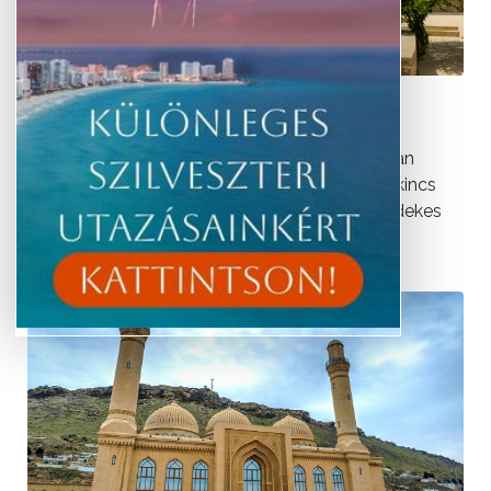
Azerbajdzsán a tények tükrében
Azerbajdzsán Eurázsia dél-kaukázusi régiójában
fekszik. Számos természeti érték és kulturális kincs
birtokosa. Ismerje meg közelebbről néhány érdekes
tényen keresztül.
tovább »