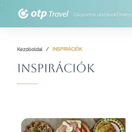
Csoportos utazások
Élmény
/
INSPIRÁCIÓK
Kezdőoldal
INSPIRÁCIÓK
tovább »