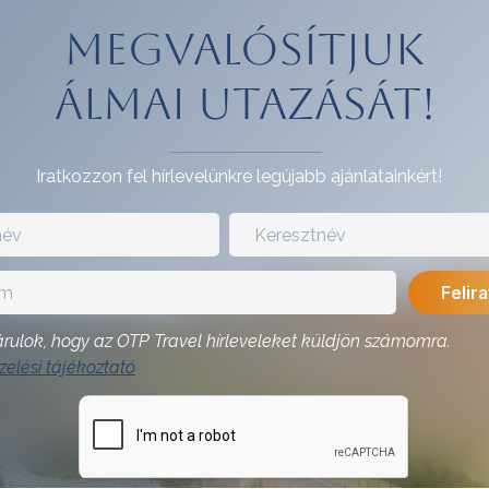
Megvalósítjuk
álmai utazását!
Iratkozzon fel hírlevelünkre legújabb ajánlatainkért!
rulok, hogy az OTP Travel hírleveleket küldjön számomra.
elési tájékoztató