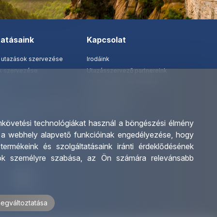
tatásaink
Kapcsolat
 utazások szervezése
Irodáink
ak szervezése
Utazásszervező partnereink
Viszonteladó Partnereink
tatás
Partnereinknek
 tanár és diákigazolványok
Utazási kérdőív
 katalógusunk
Impresszum
követési technológiákat használ a böngészési élmény
alvány
:
a webhely alapvető funkcióinak engedélyezése
,
hogy
l kedvezmények
,
termékeink és szolgáltatásaink iránti érdeklődésének
iók személyre szabása
,
az Ön számára relevánsabb
megváltoztatása