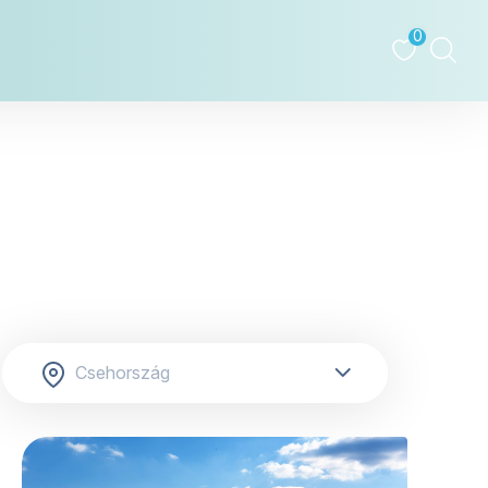
0
tovább »