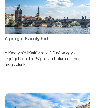
A prágai Károly híd
A Károly híd (Karlův most) Európa egyik
legrégebbi hídja, Prága szimbóluma. Ismerje
meg velünk!
tovább »