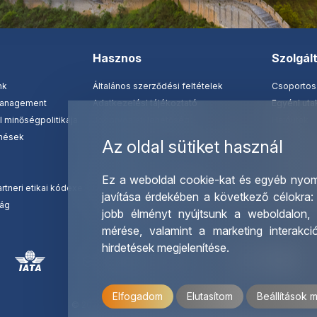
Hasznos
Szolgál
nk
Általános szerződési feltételek
Csoportos
management
Adatkezelési tájékoztató
Egyéni ut
 minőségpolitikája
Jogorvoslati lehetőség
Hajóutak
nések
Fontos tudnivalók - külföldi utazások
Üzleti utaz
Az oldal sütiket használ
Biztosítások
Nemzetközi
Utazási csomag tájékoztató
Letölthető
Ez a weboldal cookie-kat és egyéb nyom
rtneri etikai kódexe
Mobil applikáció felhasználási feltételek
Ajándékut
javítása érdekében a következő célokra
ság
Jognyilatkozat
OTP Trave
jobb élményt nyújtsunk a weboldalon
mérése, valamint a marketing interakc
hirdetések megjelenítése
.
Elfogadom
Elutasítom
Beállítások 
© 2026 OTP Travel Minden jog fenntartva