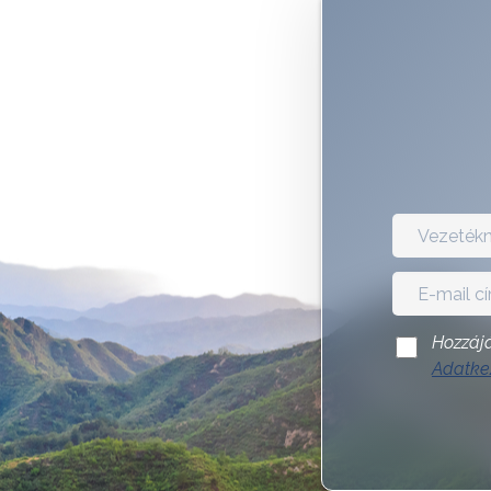
Hozzájá
Adatkez