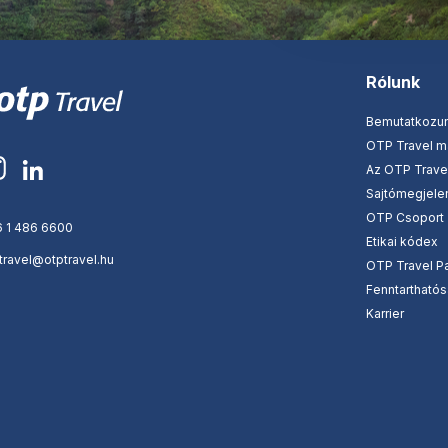
Rólunk
Bemutatkozu
OTP Travel 
Az OTP Travel
Sajtómegjele
OTP Csoport
 1 486 6600
Etikai kódex
travel@otptravel.hu
OTP Travel Pa
Fenntartható
Karrier