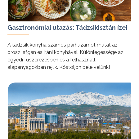
Gasztronómiai utazás: Tádzsikisztán ízei
A tádzsik konyha számos párhuzamot mutat az
orosz, afgán és iráni konyhával. Különlegessége az
egyedi fűszerezésben és a felhasznált
alapanyagokban rejlik. Kóstoljon bele velünk!
tovább »