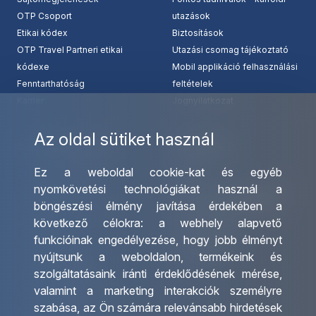
OTP Csoport
utazások
Etikai kódex
Biztosítások
OTP Travel Partneri etikai
Utazási csomag tájékoztató
kódexe
Mobil applikáció felhasználási
Fenntarthatóság
feltételek
Karrier
Jognyilatkozat
Az oldal sütiket használ
Szolgáltatásaink
Kapcsolat
Ez a weboldal cookie-kat és egyéb
Csoportos utazások
Irodáink
nyomkövetési technológiákat használ a
szervezése
Utazásszervező partnereink
böngészési élmény javítása érdekében a
Egyéni utak szervezése
Viszonteladó Partnereink
következő célokra:
a webhely alapvető
Hajóutak
Partnereinknek
funkcióinak engedélyezése
,
hogy jobb élményt
Üzleti utaztatás
Utazási kérdőív
nyújtsunk a weboldalon
,
termékeink és
Nemzetközi tanár és
Impresszum
szolgáltatásaink iránti érdeklődésének mérése,
diákigazolványok
valamint a marketing interakciók személyre
Letölthető katalógusunk
szabása
,
az Ön számára relevánsabb hirdetések
Ajándékutalvány