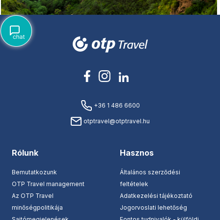
+36 1 486 6600
otptravel@otptravel.hu
Rólunk
Hasznos
Bemutatkozunk
Általános szerződési
OTP Travel management
feltételek
Az OTP Travel
Adatkezelési tájékoztató
minőségpolitikája
Jogorvoslati lehetőség
Sajtómegjelenések
Fontos tudnivalók - külföldi